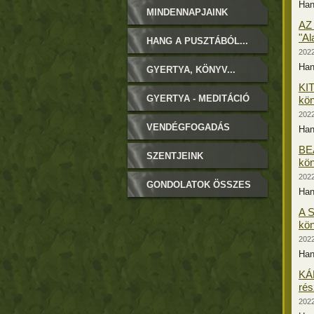
Ha
MINDENNAPJAINK
AZ
"Al
HANG A PUSZTÁBÓL...
2022
Ha
GYERTYA, KÖNYV...
KI
GYERTYA - MEDITÁCIÓ
kön
2022
VENDÉGFOGADÁS
Ha
BE
SZENTJEINK
kön
2022
GONDOLATOK ÖSSZES
Ha
A S
kön
2022
Ha
KÁL
rés
2022