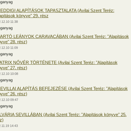
nganyag
 EDDIGI ALAPÍTÁSOK TAPASZTALATA (Avilai Szent Teréz:
apítások könyve" 29. rész
.12.10 11:38
nganyag
TARTÓ LEÁNYOK CARAVACÁBAN (Avilai Szent Teréz: "Alapítások
yve" 28. rész)
.12.10 11:09
nganyag
ATRIX NŐVÉR TÖRTÉNETE (Avilai Szent Teréz: "Alapítások
yve" 27. rész)
.12.10 10:08
nganyag
EVILLAI ALAPÍTÁS BEFEJEZÉSE (Avilai Szent Teréz: "Alapítások
yve" 26. rész)
.12.10 09:47
nganyag
VÁRIA SEVILLÁBAN (Avilai Szent Teréz: "Alapítások könyve" 25.
z)
.11.19 14:43