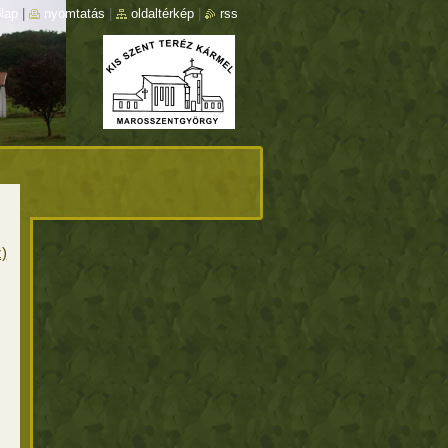
lap
|
nyomtatás
|
oldaltérkép
|
rss
)