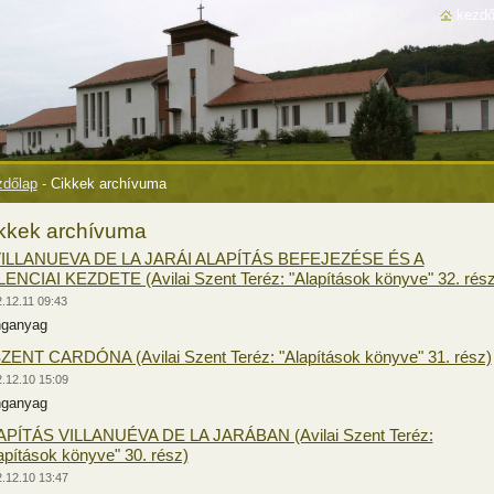
kezdő
dőlap
-
Cikkek archívuma
kkek archívuma
VILLANUEVA DE LA JARÁI ALAPÍTÁS BEFEJEZÉSE ÉS A
ENCIAI KEZDETE (Avilai Szent Teréz: "Alapítások könyve" 32. rész
.12.11 09:43
nganyag
ZENT CARDÓNA (Avilai Szent Teréz: "Alapítások könyve" 31. rész)
.12.10 15:09
nganyag
APÍTÁS VILLANUÉVA DE LA JARÁBAN (Avilai Szent Teréz:
apítások könyve" 30. rész)
.12.10 13:47