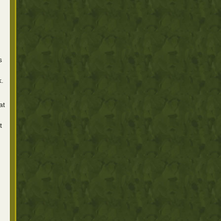
s
k.
at
t