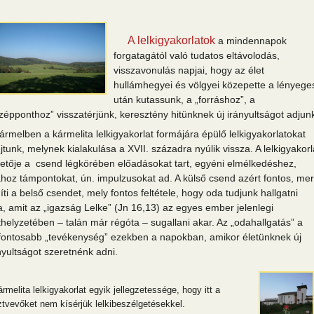
A lelkigyakorlatok
a mindennapok
forgatagától való tudatos eltávolodás,
visszavonulás napjai, hogy az élet
hullámhegyei és völgyei közepette a lényege
után kutassunk, a „forráshoz”, a
zépponthoz” visszatérjünk, keresztény hitünknek új irányultságot adjun
ármelben a kármelita lelkigyakorlat formájára épülő lelkigyakorlatokat
jtunk, melynek kialakulása a XVII. századra nyúlik vissza. A lelkigyakorl
etője a csend légkörében előadásokat tart, egyéni elmélkedéshez,
hoz támpontokat, ún. impulzusokat ad. A külső csend azért fontos, mer
íti a belső csendet, mely fontos feltétele, hogy oda tudjunk hallgatni
a, amit az „igazság Lelke” (Jn 16,13) az egyes ember jelenlegi
thelyzetében – talán már régóta – sugallani akar. Az „odahallgatás” a
fontosabb „tevékenység” ezekben a napokban, amikor életünknek új
nyultságot szeretnénk adni.
rmelita lelkigyakorlat egyik jellegzetessége, hogy itt a
ztvevőket nem kísérjük lelkibeszélgetésekkel.