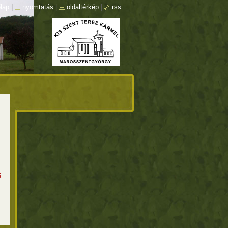
lap
|
nyomtatás
|
oldaltérkép
|
rss
6