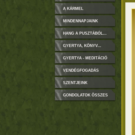
BOLDOGASSZONY
A KÁRMEL
MINDENNAPJAINK
HANG A PUSZTÁBÓL...
GYERTYA, KÖNYV...
GYERTYA - MEDITÁCIÓ
VENDÉGFOGADÁS
SZENTJEINK
GONDOLATOK ÖSSZES