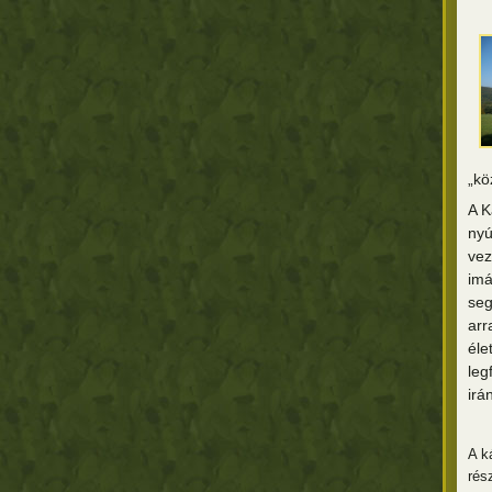
„kö
A K
nyú
vez
imá
seg
arr
éle
leg
irá
A ká
rés