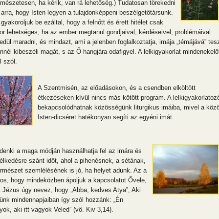
rmészetesen, ha kérik, van rá lehetőség.) Tudatosan törekedni
l arra, hogy Isten legyen a tulajdonképpeni beszélgetőtársunk.
gyakoroljuk be ezáltal, hogy a felnőtt és érett hitélet csak
or lehetséges, ha az ember megtanul gondjaival, kérdéseivel, problémáival
edül maradni, és mindazt, ami a jelenben foglalkoztatja, imája „témájává” tesz
ennél kibeszéli magát, s az Ő hangjára odafigyel. A lelkigyakorlat mindenekelő
l szól.
A Szentmisén, az előadásokon, és a csendben elköltött
étkezéseken kívül nincs más kötött program. A lelkigyakorlatoz
bekapcsolódhatnak közösségünk liturgikus imáiba, mivel a köz
Isten-dicséret hatékonyan segíti az egyéni imát.
denki a maga módján használhatja fel az imára és
élkedésre szánt időt, ahol a pihenésnek, a sétának,
ermészet szemlélésének is jó, ha helyet adunk. Az a
tos, hogy mindeközben ápoljuk a kapcsolatot Ővele,
t Jézus úgy nevez, hogy „Abba, kedves Atya”, Aki
tünk mindennapjaiban így szól hozzánk: „Én
yok, aki itt vagyok Veled” (vö. Kiv 3,14).