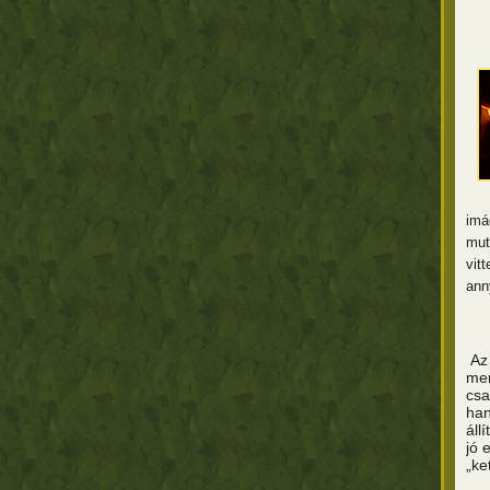
imá
mut
vit
ann
Az 
men
csa
han
áll
jó 
„ke