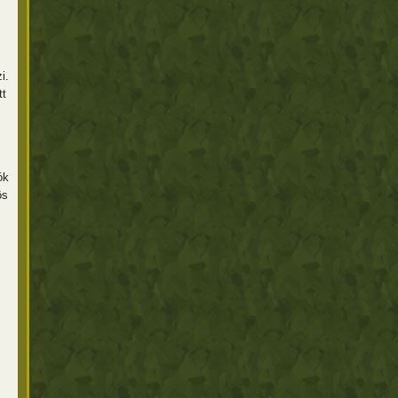
i.
tt
ók
ös