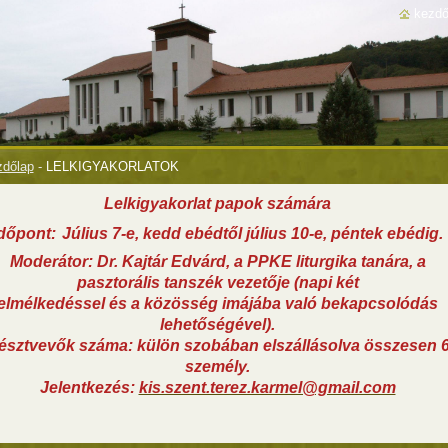
kezdő
dőlap
-
LELKIGYAKORLATOK
Lelkigyakorlat papok számára
dőpont:
Július 7-e, kedd ebédtől július 10-e, péntek ebédig.
Moderátor: Dr. Kajtár Edvárd, a PPKE liturgika tanára, a
pasztorális tanszék vezetője (napi két
elmélkedéssel és a közösség imájába való bekapcsolódás
lehetőségével).
észtvevők száma: külön szobában elszállásolva összesen 
személy.
Jelentkezés:
kis.szent.terez.karmel@gmail.com