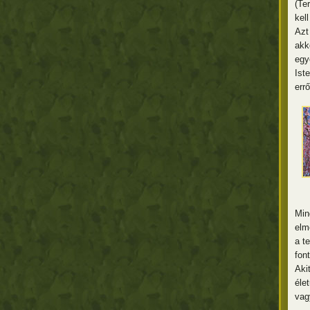
(Te
kel
Azt 
akk
egy
Ist
errő
Min
elm
a t
fon
Aki
éle
vag