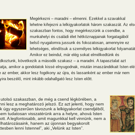
Megérkezni – maradni – elmenni. Ezekkel a szavakkal
lehetne kifejezni a lelkigyakorlatok három szakaszát. Az els
szakaszban fontos, hogy megérkezzünk a csendbe, a
munkahelyi és családi élet hétköznapjainak forgatagából
belső nyugalomra jussunk és fokozatosan, amennyire ez
lehetséges, elindítsuk a személyes lelkigyakorlat folyamatát
Amikor ez beindul, már elég sokat elmélkedtünk és
dkoztunk, következik a második szakasz – a maradni. A tapasztalat azt
atja, amikor a gondolatok kissé elnyugodnak, miután imaszándékait Isten elé
te az ember, akkor lesz fogékony az újra, és lassanként az ember már nem
yira beszélő, mint inkább odahallgató lesz Isten előtt.
utolsó szakaszban, de még a csend légkörében, a
ni lesz a meghatározó jelszó. Ez azt jelenti, hogy nem
k úgy egyszerűen távozunk a lelkigyakorlat csendjéből,
em tudatosan visszatérünk arra a helyre, ahová Isten
ított. A legfontosabb, amit magunkkal kell vinnünk, nem a
elhatározásaink, hanem az újonnan begyakorolt
ttesben lenni Istennel”, aki „Velünk az Isten”.