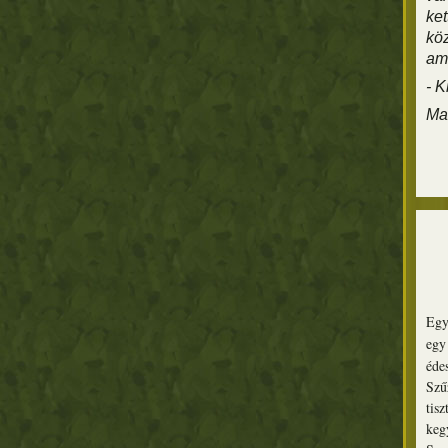
ke
köz
ami
- K
Ma
Egy
eg
éde
Szű
tis
keg