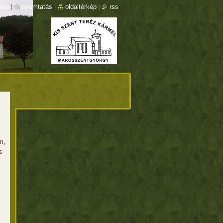
lap
|
nyomtatás
|
oldaltérkép
|
rss
n,
s