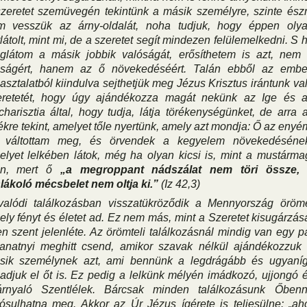
szeretet szemüvegén tekintünk a másik személyre, szinte ész
m vesszük az árny-oldalát, noha tudjuk, hogy éppen oly
látolt, mint mi, de a szeretet segít mindezen felülemelkedni. S 
glátom a másik jobbik valóságát, erősíthetem is azt, nem
úságért, hanem az ő növekedéséért. Talán ebből az embe
asztalatból kiindulva sejthetjük meg Jézus Krisztus irántunk va
eretetét, hogy úgy ajándékozza magát nekünk az Ige és 
harisztia által, hogy tudja, látja törékenységünket, de arra 
ékre tekint, amelyet tőle nyertünk, amely azt mondja: Ő az enyé
 váltottam meg, és örvendek a kegyelem növekedéséne
lyet lelkében látok, még ha olyan kicsi is, mint a mustárma
en, mert ő
„a megroppant nádszálat nem töri össze,
lákoló mécsbelet nem oltja ki.”
(Iz 42,3)
valódi találkozásban visszatükröződik a Mennyország öröm
ly fényt és életet ad. Ez nem más, mint a Szeretet kisugárzás
en szent jelenléte. Az örömteli találkozásnál mindig van egy p
llanatnyi meghitt csend, amikor szavak nélkül ajándékozzuk
sik személynek azt, ami bennünk a legdrágább és ugyaní
adjuk el őt is. Ez pedig a lelkünk mélyén imádkozó, ujjongó 
árnyaló Szentlélek. Bárcsak minden találkozásunk Őben
ósulhatna meg. Akkor az Úr Jézus ígérete is teljesülne: „ah