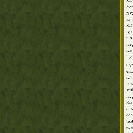
Sze
áte
rév
az 
Szű
ige
ult
meg
sze
leg
Gye
esz
szá
meg
szül
meg
Sze
dic
oda
tis
és 