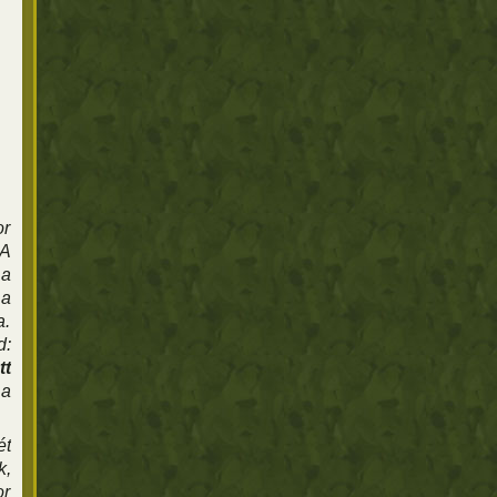
or
 A
 a
 a
a.
d:
tt
 a
ét
k,
or