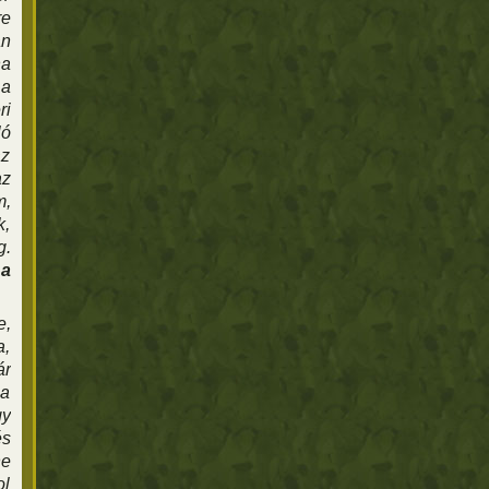
re
an
ha
 a
ri
ló
az
az
m,
k,
g.
 a
e,
a,
ár
 a
gy
és
ne
ol