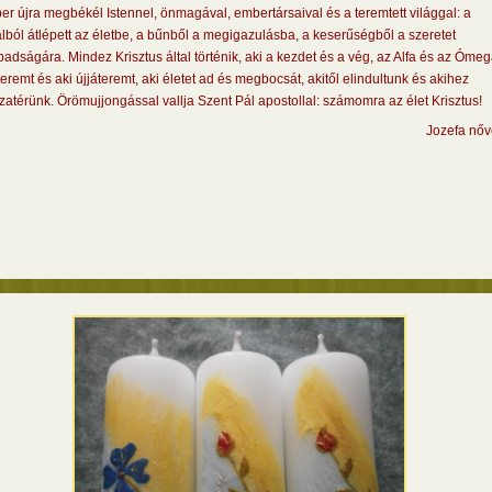
r újra megbékél Istennel, önmagával, embertársaival és a teremtett világgal: a
lból átlépett az életbe, a bűnből a megigazulásba, a keserűségből a szeretet
adságára. Mindez Krisztus által történik, aki a kezdet és a vég, az Alfa és az Ómeg
teremt és aki újjáteremt, aki életet ad és megbocsát, akitől elindultunk és akihez
zatérünk. Örömujjongással vallja Szent Pál apostollal: számomra az élet Krisztus!
Jozefa nőv