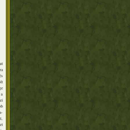
ut
ra
és
lt
ge
 a
ei
bb
a-
t,
et