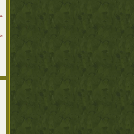
a,
ér