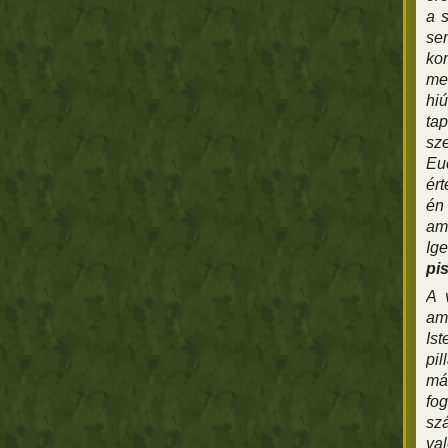
a 
se
kor
me
hi
tap
sz
Euc
ért
én
ame
Ig
pis
A 
ame
Ist
pi
má
fog
sz
val