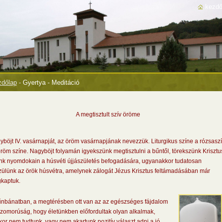
kezdő
dőlap
-
Gyertya - Meditáció
A megtisztult szív öröme
böjt IV. vasárnapját, az öröm vasárnapjának nevezzük. Liturgikus színe a rózsaszí
röm színe. Nagyböjt folyamán igyekszünk megtisztulni a bűntől, törekszünk Krisztu
nk nyomdokain a húsvéti újjászületés befogadására, ugyanakkor tudatosan
zülünk az örök húsvétra, amelynek zálogát Jézus Krisztus feltámadásában már
kaptuk.
űnbánatban, a megtérésben ott van az az egészséges fájdalom
szomorúság, hogy életünkben előfordultak olyan alkalmak,
or nem tudtunk, vagy nem akartunk pozitív választ adni a jó