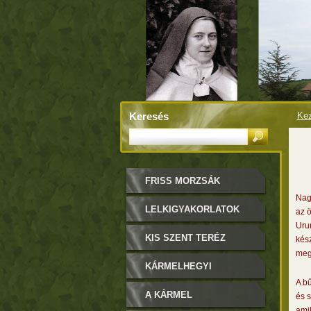
Keresés
Kez
FRISS MORZSÁK
Nagy
LELKIGYAKORLATOK
az ö
Uru
KIS SZENT TERÉZ
kés
meg
KÁRMELHEGYI
A b
BOLDOGASSZONY
A KÁRMEL
és 
amik