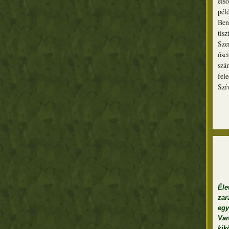
els
pél
Ben
tis
Sze
őse
szá
fel
Szí
Él
zar
egy
Van
kik