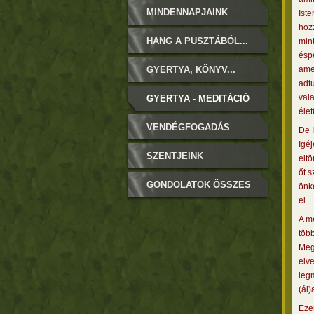
MINDENNAPJAINK
Iste
hozz
HANG A PUSZTÁBÓL...
mint
éspe
GYERTYA, KÖNYV...
ame
adtu
vala
GYERTYA - MEDITÁCIÓ
éle
VENDÉGFOGADÁS
De I
Igéj
SZENTJEINK
eltö
őt s
GONDOLATOK ÖSSZES
önké
el.
A m
töb
Megv
elv
legm
(ál)
Ezen