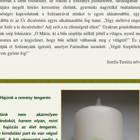
ősorban a szent rózsafüzér, de főként a Szűzanya jelenlétében, társaságában 
dájára megélt hiteles keresztény életünk, gyermeki nagylelkű önátadásun
sőséges kapcsolatunk a Szűzanyával minket is egyre alázatosabbá, egy
ztábbá és az Úr dicséretére egyre alkalmasabbá fog tenni. „Tégy méltóvá eng
nt Szűz a te dicséretedre! Adj erőt a te ellenségeid ellen!” Gyakran gondolhatu
ink szép fohászára: „Ó Mária, ki a bűn szeplője nélkül jöttél a világra, nyerd m
momra azt a kegyelmet, hogy bűn nélkül válhassak meg e világtól!” És 
edjük el Szűzanyánk ígéretét, amelyet Fatimában mondott: „Végül Szeplőtel
vem győzni fog!”
Jozefa-Terézia nőv
Hajónk a remény tengerén
etünk nem akármilyen
ándokút, hanem olyan, mint
 hajózás az élet tengerén.
 kiindulási part és van végső
ötő. A két végpontot pedig a