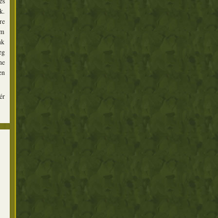
és
k.
re
em
nk
eg
ne
en
ér