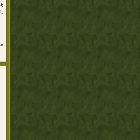
ok
k,
ér