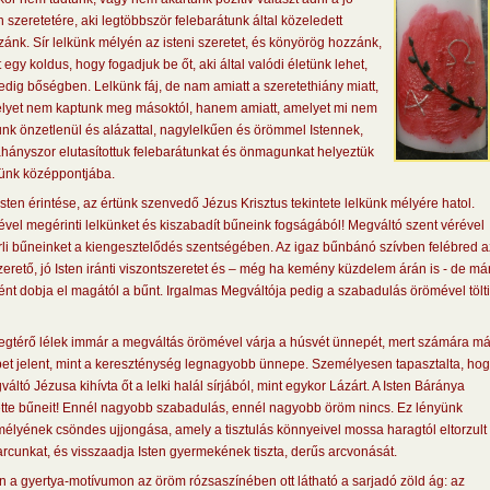
n szeretetére, aki legtöbbször felebarátunk által közeledett
ánk. Sír lelkünk mélyén az isteni szeretet, és könyörög hozzánk,
 egy koldus, hogy fogadjuk be őt, aki által valódi életünk lehet,
dig bőségben. Lelkünk fáj, de nam amiatt a szeretethiány miatt,
lyet nem kaptunk meg másoktól, hanem amiatt, amelyet mi nem
nk önzetlenül és alázattal, nagylelkűen és örömmel Istennek,
hányszor elutasítottuk felebarátunkat és önmagunkat helyeztük
tünk középpontjába.
sten érintése, az értünk szenvedő Jézus Krisztus tekintete lelkünk mélyére hatol.
ével megérinti lelkünket és kiszabadít bűneink fogságából! Megváltó szent vérével
rli bűneinket a kiengesztelődés szentségében. Az igaz bűnbánó szívben felébred a
zerető, jó Isten iránti viszontszeretet és – még ha kemény küzdelem árán is - de má
nt dobja el magától a bűnt. Irgalmas Megváltója pedig a szabadulás örömével tölti
egtérő lélek immár a megváltás örömével várja a húsvét ünnepét, mert számára má
bet jelent, mint a kereszténység legnagyobb ünnepe. Személyesen tapasztalta, hog
áltó Jézusa kihívta őt a lelki halál sírjából, mint egykor Lázárt. A Isten Báránya
ette bűneit! Ennél nagyobb szabadulás, ennél nagyobb öröm nincs. Ez lényünk
élyének csöndes ujjongása, amely a tisztulás könnyeivel mossa haragtól eltorzult
arcunkat, és visszaadja Isten gyermekének tiszta, derűs arcvonását.
 a gyertya-motívumon az öröm rózsaszínében ott látható a sarjadó zöld ág: az