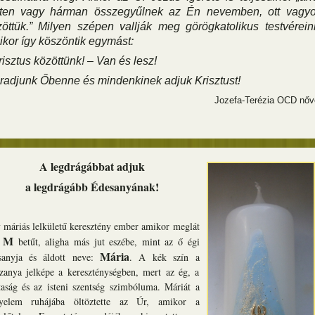
tten vagy hárman összegyűlnek az Én nevemben, ott vagy
öttük.” Milyen szépen vallják meg görögkatolikus testvérein
kor így köszöntik egymást:
risztus közöttünk! – Van és lesz!
radjunk Őbenne és mindenkinek adjuk Krisztust!
Jozefa-Terézia OCD nőv
A legdrágábbat adjuk
a legdrágább Édesanyának!
 máriás lelkületű keresztény ember amikor meglát
M
y
betűt, aligha más jut eszébe, mint az ő égi
Mária
sanyja és áldott neve:
. A kék szín a
zanya jelképe a kereszténységben, mert az ég, a
ztaság és az isteni szentség szimbóluma. Máriát a
yelem ruhájába öltöztette az Úr, amikor a