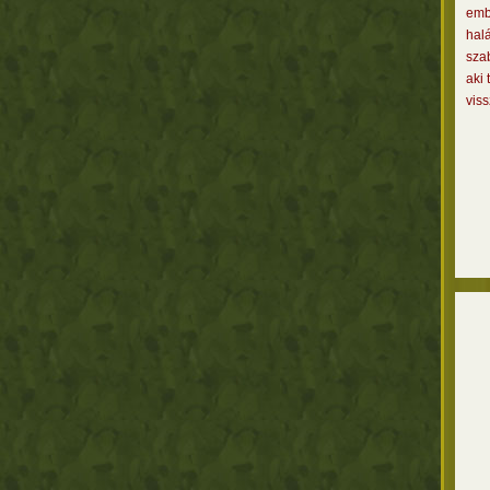
embe
halá
szab
aki 
viss