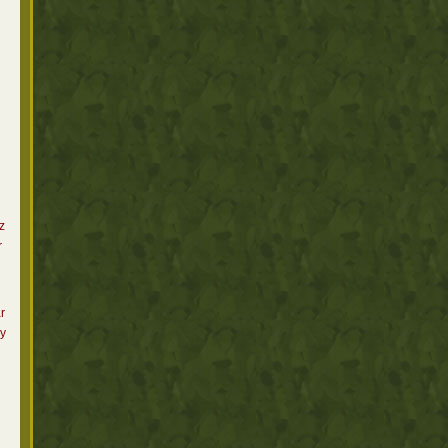
z
r
r
y