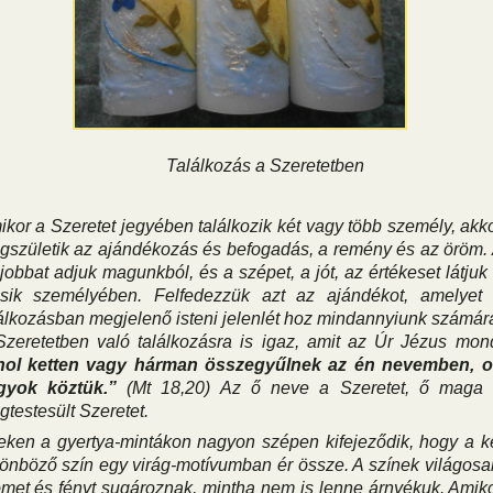
Találkozás a Szeretetben
kor a Szeretet jegyében találkozik két vagy több személy, akk
gszületik az ajándékozás és befogadás, a remény és az öröm.
jobbat adjuk magunkból, és a szépet, a jót, az értékeset látjuk
sik személyében. Felfedezzük azt az ajándékot, amelyet
álkozásban megjelenő isteni jelenlét hoz mindannyiunk számár
Szeretetben való találkozásra is igaz, amit az Úr Jézus mon
hol ketten vagy hárman összegyűlnek az én nevemben, o
gyok köztük.”
(Mt 18,20) Az ő neve a Szeretet, ő maga
testesült Szeretet.
eken a gyertya-mintákon nagyon szépen kifejeződik, hogy a k
önböző szín egy virág-motívumban ér össze. A színek világosa
met és fényt sugároznak, mintha nem is lenne árnyékuk. Amik