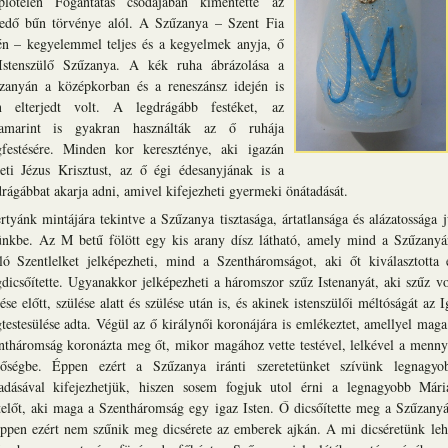
plőtelen Fogantatás csodájában kimentette az
redő bűn törvénye alól. A Szűzanya – Szent Fia
én – kegyelemmel teljes és a kegyelmek anyja, ő
Istenszülő Szűzanya. A kék ruha ábrázolása a
zanyán a középkorban és a reneszánsz idején is
n elterjedt volt. A legdrágább festéket, az
ramarint is gyakran használták az ő ruhája
festésére. Minden kor kereszténye, aki igazán
reti Jézus Krisztust, az ő égi édesanyjának is a
drágábbat akarja adni, amivel kifejezheti gyermeki önátadását.
rtyánk mintájára tekintve a Szűzanya tisztasága, ártatlansága és alázatossága j
ünkbe. Az M betű fölött egy kis arany dísz látható, amely mind a Szűzanyá
lló Szentlelket jelképezheti, mind a Szentháromságot, aki őt kiválasztotta 
dicsőítette. Ugyanakkor jelképezheti a háromszor szűz Istenanyát, aki szűz vo
ése előtt, szülése alatt és szülése után is, és akinek istenszülői méltóságát az I
testesülése adta. Végül az ő királynői koronájára is emlékeztet, amellyel maga
ntháromság koronázta meg őt, mikor magához vette testével, lelkével a menny
sőségbe. Éppen ezért a Szűzanya iránti szeretetünket szívünk legnagyo
adásával kifejezhetjük, hiszen sosem fogjuk utol érni a legnagyobb Mári
ztelőt, aki maga a Szentháromság egy igaz Isten. Ő dicsőítette meg a Szűzanyá
éppen ezért nem szűnik meg dicsérete az emberek ajkán. A mi dicséretünk leh