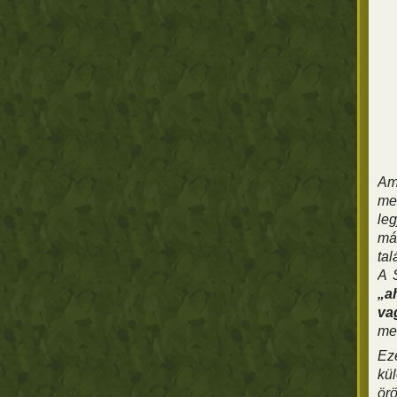
Ami
me
leg
má
tal
A 
„a
va
meg
Ez
kül
örö