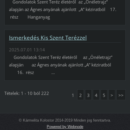
Gondolatok Szent Teréz életéről az „Önéletrajz”
alapján az Ágnes anyának ajánlott „A” kéziratból 17.
rész Hanganyag
Ismerkedés Kis Szent Terézzel
2025.07.01 13:14
Gondolatok Szent Teréz életéről az „Önéletrajz”
alapján az Ágnes anyának ajánlott „A” kéziratból
16. rész ...
Tételek: 1 - 10 ból 222
1
2
3
4
5
>
>>
© Kármelita Kolostor 2014-2019 Minden jog fenntartva.
Powered by Webnode