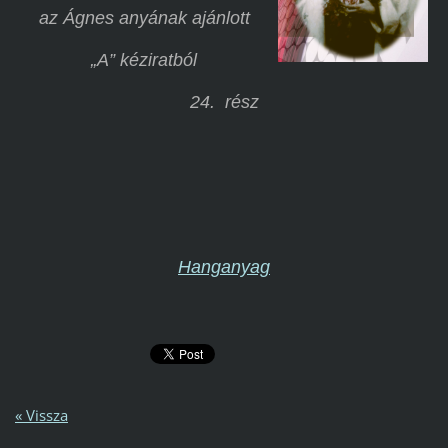
az Ágnes anyának ajánlott
„A” kéziratból
24. rész
Hanganyag
« Vissza