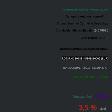
A marosszentgyörgyi kolostor adatai:
Denumire entitate nonprofit
Ordinul Surorilor Carmelite Descaltate
Cod de identificare fiscala:
24579695
Cont bancar (IBAN):
RO03RNCB0188145543860001 (RON)
RO73RNCB0188145543860002
(EUR)
(BANCA COMERCIALA ROMANA S. A.)
SWIFT KÓD: RNCB RO BU
adója
Támogathat
3,5 %
- ával