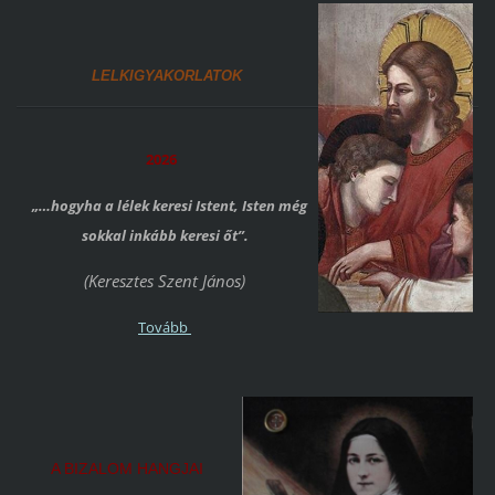
LELKIGYAKORLATOK
2026
„…hogyha a lélek keresi Istent, Isten még
sokkal inkább keresi őt”.
(Keresztes Szent János)
Tovább
A BIZALOM HANGJAI