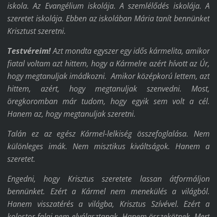
iskola. Az Evangélium iskolája. A szemlélődés iskolája. A
szeretet iskolája. Ebben az iskolában Mária tanít bennünket
Krisztust szeretni.
Testvéreim!
Azt mondta egyszer egy idős kármelita, amikor
fiatal voltam azt hittem, hogy a Kármelre azért hívott az Úr,
hogy megtanuljak imádkozni. Amikor középkorú lettem, azt
hittem, azért, hogy megtanuljak szenvedni. Most,
öregkoromban már tudom, hogy egyik sem volt a cél.
Hanem az, hogy megtanuljak szeretni.
Talán ez az egész Kármel-lelkiség összefoglalása. Nem
különleges imák. Nem misztikus kiváltságok. Hanem a
szeretet.
Engedni, hogy Krisztus szeretete lassan átformáljon
bennünket. Ezért a Kármel nem menekülés a világból.
Hanem visszatérés a világba, Krisztus Szívével. Ezért a
kolostor falai nem elválasztanak. Hanem összekötnek. Mert