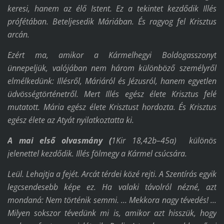
keresi, hanem az élő Istent. Ez a tekintet kezdődik Illés
prófétában. Beteljesedik Máriában. És ragyog fel Krisztus
arcán.
Ezért ma, amikor a Kármelhegyi Boldogasszonyt
ünnepeljük, valójában nem három különböző személyről
elmélkedünk: Illésről, Máriáról és Jézusról, hanem egyetlen
üdvösségtörténetről. Mert Illés egész élete Krisztus felé
mutatott. Mária egész élete Krisztust hordozta. És Krisztus
egész élete az Atyát nyilatkoztatta ki.
A mai első olvasmány (
1Kir 18,42b–45a)
különös
jelenettel kezdődik. Illés fölmegy a Kármel csúcsára.
Leül. Lehajtja a fejét. Arcát térdei közé rejti. A Szentírás egyik
legcsendesebb képe ez. Ha valaki távolról nézné, azt
mondaná: Nem történik semmi. ... Mekkora nagy tévedés! ...
Milyen sokszor tévedünk mi is, amikor azt hisszük, hogy