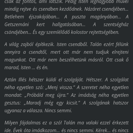
csak az fontos, ami látszik. Pedig Isten legnagyobb művei
mindig rejtve és csendben kezdődnek. Názáret csendjében...
Betlehem éjszakájában... A puszta magányában... A
Getszemáni kert hallgatásában... A szentségház
csöndjében... És egy szemlélődő kolostor rejtettségében.
A világ zajból építkezik. Isten csendből. Talán ezért félünk
annyira a csendtől, mert ott már nem tudjuk elrejteni
magunkat. Ott már nem beszélhetünk másról. Ott csak ő
marad, Isten ... és én.
Aztán Illés hétszer küldi el szolgáját. Hétszer. A szolgálat
néha egyetlen szó: „Menj vissza.” A szeretet néha egyetlen
mondat: „Próbáld meg újra.” Az imádság néha egyetlen
gesztus: „Maradj még egy kicsit.” A szolgának hatszor
ugyanaz a válasza. Nincs semmi.
Milyen fájdalmas ez a szó! Talán ma valaki ezzel érkezett
ide. Évek óta imádkozom... és nincs semmi. Kérek... és nincs