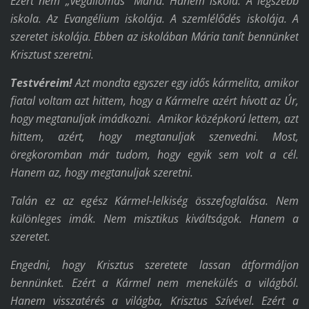
Ezért nem „végállomás” Mária. Hanem iskola. A legszebb
iskola. Az Evangélium iskolája. A szemlélődés iskolája. A
szeretet iskolája. Ebben az iskolában Mária tanít bennünket
Krisztust szeretni.
Testvéreim!
Azt mondta egyszer egy idős kármelita, amikor
fiatal voltam azt hittem, hogy a Kármelre azért hívott az Úr,
hogy megtanuljak imádkozni. Amikor középkorú lettem, azt
hittem, azért, hogy megtanuljak szenvedni. Most,
öregkoromban már tudom, hogy egyik sem volt a cél.
Hanem az, hogy megtanuljak szeretni.
Talán ez az egész Kármel-lelkiség összefoglalása. Nem
különleges imák. Nem misztikus kiváltságok. Hanem a
szeretet.
Engedni, hogy Krisztus szeretete lassan átformáljon
bennünket. Ezért a Kármel nem menekülés a világból.
Hanem visszatérés a világba, Krisztus Szívével. Ezért a