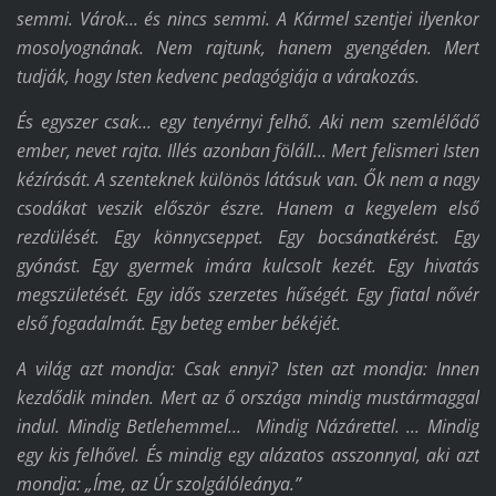
semmi. Várok... és nincs semmi. A Kármel szentjei ilyenkor
mosolyognának. Nem rajtunk, hanem gyengéden. Mert
tudják, hogy Isten kedvenc pedagógiája a várakozás.
És egyszer csak... egy tenyérnyi felhő. Aki nem szemlélődő
ember, nevet rajta. Illés azonban föláll... Mert felismeri Isten
kézírását. A szenteknek különös látásuk van. Ők nem a nagy
csodákat veszik először észre. Hanem a kegyelem első
rezdülését. Egy könnycseppet. Egy bocsánatkérést. Egy
gyónást. Egy gyermek imára kulcsolt kezét. Egy hivatás
megszületését. Egy idős szerzetes hűségét. Egy fiatal nővér
első fogadalmát. Egy beteg ember békéjét.
A világ azt mondja: Csak ennyi? Isten azt mondja: Innen
kezdődik minden. Mert az ő országa mindig mustármaggal
indul. Mindig Betlehemmel... Mindig Názárettel. ... Mindig
egy kis felhővel. És mindig egy alázatos asszonnyal, aki azt
mondja: „Íme, az Úr szolgálóleánya.”