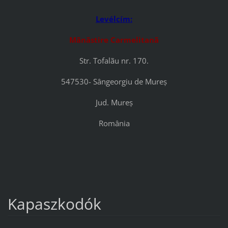
Levélcím:
Mãnãstire Carmelitanã
Str. Tofalãu nr. 170.
547530- Sângeorgiu de Mureș
Jud. Mureș
România
Kapaszkodók