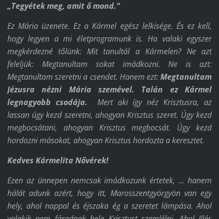
„Tegyétek meg, amit ő mond.”
Ez Mária üzenete. Ez a Kármel egész lelkisége. És ez kell,
hogy legyen a mi életprogramunk is. Ha valaki egyszer
megkérdezné tőlünk: Mit tanultál a Kármelen? Ne azt
feleljük: Megtanultam sokat imádkozni. Ne is azt:
Megtanultam szeretni a csendet. Hanem ezt:
Megtanultam
Jézusra nézni Mária szemével.
Talán ez Kármel
legnagyobb csodája.
Mert aki így néz Krisztusra, az
lassan úgy kezd szeretni, ahogyan Krisztus szeret. Úgy kezd
megbocsátani, ahogyan Krisztus megbocsát. Úgy kezd
hordozni másokat, ahogyan Krisztus hordozta a keresztet.
Kedves Kármelita Nővérek!
Ezen az ünnepen nemcsak imádkozunk értetek, ... hanem
hálát adunk azért, hogy itt, Marosszentgyörgyön van egy
hely, ahol nappal és éjszaka ég a szeretet lámpása. Ahol
valakik nem fáradnak bele Krisztust szemlélni. Ahol Illés