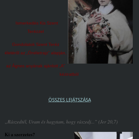
Ismerkedés Kis Szent
Terézzel
Gondolatok Szent Teréz
életéről az „Önéletrajz” alapján,
az Ágnes anyának ajánlott „A”
kéziratból
ÖSSZES LEJÁTSZÁSA
„Rászedtél, Uram és hagytam, hogy rászedj...” (Jer 20,7)
Ki a szerzetes?