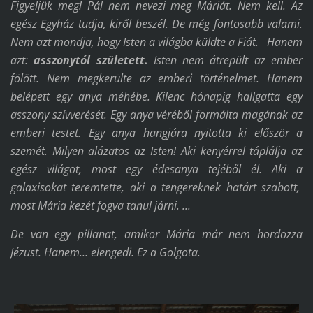
Figyeljük meg! Pál nem nevezi meg Máriát. Nem kell. Az
egész Egyház tudja, kiről beszél. De még fontosabb valami.
Nem azt mondja, hogy Isten a világba küldte a Fiát. Hanem
azt:
asszonytól született.
Isten nem átrepült az ember
fölött. Nem megkerülte az emberi történelmet. Hanem
belépett egy anya méhébe. Kilenc hónapig hallgatta egy
asszony szívverését. Egy anya véréből formálta magának az
emberi testet. Egy anya hangjára nyitotta ki először a
szemét. Milyen alázatos az Isten! Aki kenyérrel táplálja az
egész világot, most egy édesanya tejéből él. Aki a
galaxisokat teremtette, aki a tengereknek határt szabott,
most Mária kezét fogva tanul járni. ...
De van egy pillanat, amikor Mária már nem hordozza
Jézust. Hanem... elengedi. Ez a Golgota.