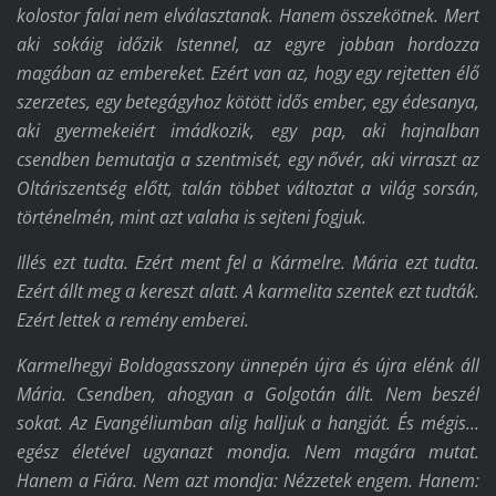
kolostor falai nem elválasztanak. Hanem összekötnek. Mert
aki sokáig időzik Istennel, az egyre jobban hordozza
magában az embereket. Ezért van az, hogy egy rejtetten élő
szerzetes, egy betegágyhoz kötött idős ember, egy édesanya,
aki gyermekeiért imádkozik, egy pap, aki hajnalban
csendben bemutatja a szentmisét, egy nővér, aki virraszt az
Oltáriszentség előtt, talán többet változtat a világ sorsán,
történelmén, mint azt valaha is sejteni fogjuk.
Illés ezt tudta. Ezért ment fel a Kármelre. Mária ezt tudta.
Ezért állt meg a kereszt alatt. A karmelita szentek ezt tudták.
Ezért lettek a remény emberei.
Karmelhegyi Boldogasszony ünnepén újra és újra elénk áll
Mária. Csendben, ahogyan a Golgotán állt. Nem beszél
sokat. Az Evangéliumban alig halljuk a hangját. És mégis...
egész életével ugyanazt mondja. Nem magára mutat.
Hanem a Fiára. Nem azt mondja: Nézzetek engem. Hanem: