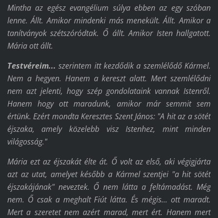
Mintha az egész evangélium súlya ebben az egy szóban
lenne. Állt. Amikor mindenki más menekült. Állt. Amikor a
tanítványok szétszóródtak. Ő állt. Amikor Isten hallgatott.
Mária ott állt.
Testvéreim...
szerintem itt kezdődik a szemlélődő Kármel.
Nem a hegyen. Hanem a kereszt alatt. Mert szemlélődni
nem azt jelenti, hogy szép gondolataink vannak Istenről.
Hanem hogy ott maradunk, amikor már semmit sem
értünk. Ezért mondta Keresztes Szent János: "A hit az a sötét
éjszaka, amely közelebb visz Istenhez, mint minden
világosság."
Mária ezt az éjszakát élte át. Ő volt az első, aki végigjárta
azt az utat, amelyet később a Kármel szentjei "a hit sötét
éjszakájának" neveztek. Ő nem látta a feltámadást. Még
nem. Ő csak a meghalt Fiút látta. És mégis... ott maradt.
Mert a szeretet nem azért marad, mert ért. Hanem mert