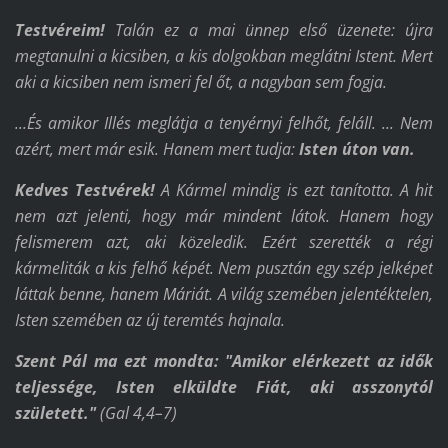
Testvéreim!
Talán ez a mai ünnep első üzenete: újra
megtanulni a kicsiben, a kis dolgokban meglátni Istent. Mert
aki a kicsiben nem ismeri fel őt, a nagyban sem fogja.
...És amikor Illés meglátja a tenyérnyi felhőt, feláll. ... Nem
azért, mert már esik. Hanem mert tudja:
Isten
úton van.
Kedves
Testvére
k
!
A Kármel mindig is ezt tanította. A hit
nem azt jelenti, hogy már mindent látok. Hanem hogy
felismerem azt, aki közeledik. Ezért szerették a régi
kármeliták a kis felhő képét. Nem pusztán egy szép jelképet
láttak benne, hanem Máriát. A világ szemében jelentéktelen,
Isten szemében az új teremtés hajnala.
Szent Pál ma ezt mondta:
"Amikor elérkezett az idők
teljessége, Isten elküldte Fiát, aki asszonytól
született."
(
Gal 4,4–7)