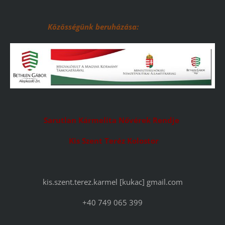
Közösségünk beruházása:
Sarutlan Kármelita N
ő
v
é
rek Rendje
Kis Szent Ter
é
z Kolostor
kis.szent.terez.karmel [kukac] gmail.com
+40 749 065 399