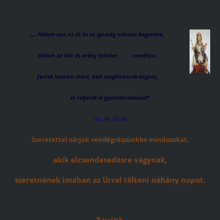
„…Nálam van az út és az igazság minden kegyelme,
nálam az élet és erény minden reménye.
Jertek hozzám mind, akik megkívántok engem,
és teljetek el gyümölcseimmel!”
(Sir 24, 25-26)
Szeretettel várjuk vendégrészünkbe mindazokat,
akik elcsendesedésre vágynak,
szeretnének imában az Úrral tölteni néhány napot.
Tovább