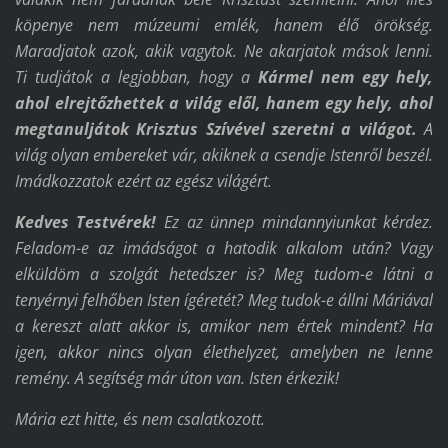
köpenye nem múzeumi emlék, hanem élő örökség.
Maradjatok azok, akik vagytok. Ne akarjatok mások lenni.
Ti tudjátok a legjobban, hogy a
Kármel nem egy hely,
ahol elrejtőz
hettek
a világ elől, hanem egy hely, ahol
megtanulj
átok
Krisztus Szívével szeretni a világot.
A
világ olyan embereket vár, akiknek a csendje Istenről beszél.
Imádkozzatok ezért az egész világért.
Kedves Testvérek!
Ez az ünnep mindannyiunkat kérdez.
Feladom-e az imádságot a hatodik alkalom után? Vagy
elküldöm a szolgát hetedszer is? Meg tudom-e látni a
tenyérnyi felhőben Isten ígéretét? Meg tudok-e állni Máriával
a kereszt alatt akkor is, amikor nem értek mindent? Ha
igen, akkor nincs olyan élethelyzet, amelyben ne lenne
remény. A segítség már úton van. Isten érkezik!
Mária ezt hitte, és nem csalatkozott.