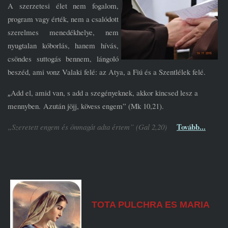
A szerzetesi élet nem fogalom,
program vagy érték, nem a csalódott
szerelmes menedékhelye, nem
nyugtalan kóborlás, hanem hívás,
csöndes suttogás bennem, lángoló
beszéd, ami vonz Valaki felé: az Atya, a Fiú és a Szentlélek felé.
„
Add el, amid van, s add a szegényeknek, akkor kincsed lesz a
mennyben. Azután jöjj, kövess engem” (Mk 10,21).
Tovább...
„Szeretett engem és önmagát adta értem” (Gal 2,20)
TOTA PULCHRA ES MARIA