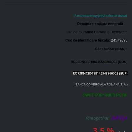
A marosszentgyörgyi kolostor adatai:
Denumire entitate nonprofit
Ordinul Surorilor Carmelite Descaltate
Cod de identificare fiscala:
24579695
Cont bancar (IBAN):
RO03RNCB0188145543860001 (RON)
RO73RNCB0188145543860002
(EUR)
(BANCA COMERCIALA ROMANA S. A.)
SWIFT KÓD: RNCB RO BU
adója
Támogathat
3,5 %