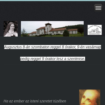
Augusztus 8-án szombaton reggel 8 órakor, 9-én vasárnap
pedig reggel 9 órakor lesz a szentmise.
Ha az ember az isteni szeretet tüzében