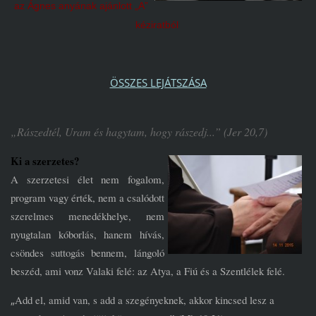
az Ágnes anyának ajánlott „A”
kéziratból
ÖSSZES LEJÁTSZÁSA
„Rászedtél, Uram és hagytam, hogy rászedj...” (Jer 20,7)
Ki a szerzetes?
A szerzetesi élet nem fogalom,
program vagy érték, nem a csalódott
szerelmes menedékhelye, nem
nyugtalan kóborlás, hanem hívás,
csöndes suttogás bennem, lángoló
beszéd, ami vonz Valaki felé: az Atya, a Fiú és a Szentlélek felé.
„
Add el, amid van, s add a szegényeknek, akkor kincsed lesz a