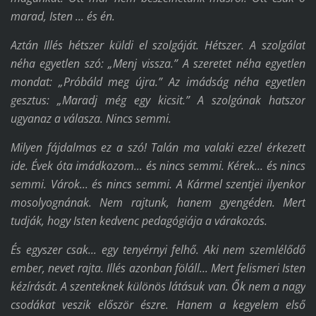
marad, Isten ... és én.
Aztán Illés hétszer küldi el szolgáját. Hétszer. A szolgálat
néha egyetlen szó: „Menj vissza.” A szeretet néha egyetlen
mondat: „Próbáld meg újra.” Az imádság néha egyetlen
gesztus: „Maradj még egy kicsit.” A szolgának hatszor
ugyanaz a válasza. Nincs semmi.
Milyen fájdalmas ez a szó! Talán ma valaki ezzel érkezett
ide. Évek óta imádkozom... és nincs semmi. Kérek... és nincs
semmi. Várok... és nincs semmi. A Kármel szentjei ilyenkor
mosolyognának. Nem rajtunk, hanem gyengéden. Mert
tudják, hogy Isten kedvenc pedagógiája a várakozás.
És egyszer csak... egy tenyérnyi felhő. Aki nem szemlélődő
ember, nevet rajta. Illés azonban föláll... Mert felismeri Isten
kézírását. A szenteknek különös látásuk van. Ők nem a nagy
csodákat veszik először észre. Hanem a kegyelem első