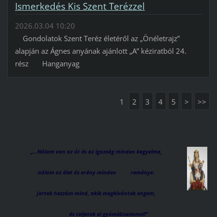
Ismerkedés Kis Szent Terézzel
2026.03.04 10:20
Gondolatok Szent Teréz életéről az „Önéletrajz”
alapján az Ágnes anyának ajánlott „A” kéziratból 24.
rész Hanganyag
1
2
3
4
5
>
>>
„…Nálam van az út és az igazság minden kegyelme,
nálam az élet és erény minden reménye.
Jertek hozzám mind, akik megkívántok engem,
és teljetek el gyümölcseimmel!”