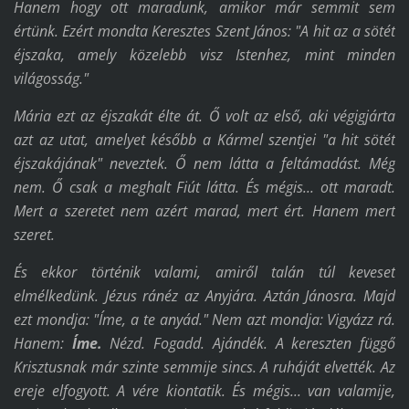
Hanem hogy ott maradunk, amikor már semmit sem
értünk. Ezért mondta Keresztes Szent János: "A hit az a sötét
éjszaka, amely közelebb visz Istenhez, mint minden
világosság."
Mária ezt az éjszakát élte át. Ő volt az első, aki végigjárta
azt az utat, amelyet később a Kármel szentjei "a hit sötét
éjszakájának" neveztek. Ő nem látta a feltámadást. Még
nem. Ő csak a meghalt Fiút látta. És mégis... ott maradt.
Mert a szeretet nem azért marad, mert ért. Hanem mert
szeret.
És ekkor történik valami, amiről talán túl keveset
elmélkedünk. Jézus ránéz az Anyjára. Aztán Jánosra. Majd
ezt mondja: "Íme, a te anyád." Nem azt mondja: Vigyázz rá.
Hanem:
Íme.
Nézd. Fogadd. Ajándék. A kereszten függő
Krisztusnak már szinte semmije sincs. A ruháját elvették. Az
ereje elfogyott. A vére kiontatik. És mégis... van valamije,