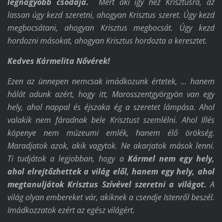
legnagyobb csodája.
Mert aki így néz Krisztusra, az
lassan úgy kezd szeretni, ahogyan Krisztus szeret. Úgy kezd
megbocsátani, ahogyan Krisztus megbocsát. Úgy kezd
hordozni másokat, ahogyan Krisztus hordozta a keresztet.
Kedves Kármelita Nővérek!
Ezen az ünnepen nemcsak imádkozunk értetek, ... hanem
hálát adunk azért, hogy itt, Marosszentgyörgyön van egy
hely, ahol nappal és éjszaka ég a szeretet lámpása. Ahol
valakik nem fáradnak bele Krisztust szemlélni. Ahol Illés
köpenye nem múzeumi emlék, hanem élő örökség.
Maradjatok azok, akik vagytok. Ne akarjatok mások lenni.
Ti tudjátok a legjobban, hogy a
Kármel nem egy hely,
ahol elrejtőz
hettek
a világ elől, hanem egy hely, ahol
megtanulj
átok
Krisztus Szívével szeretni a világot.
A
világ olyan embereket vár, akiknek a csendje Istenről beszél.
Imádkozzatok ezért az egész világért.