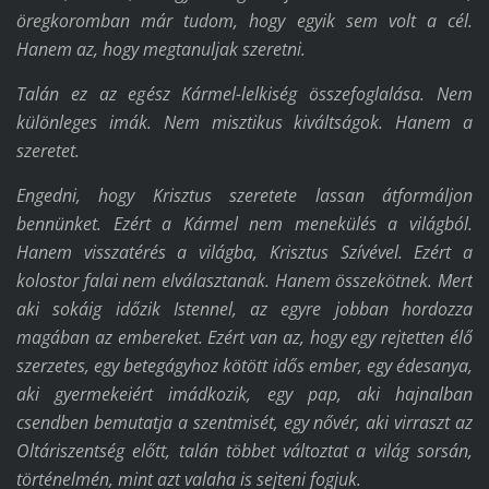
öregkoromban már tudom, hogy egyik sem volt a cél.
Hanem az, hogy megtanuljak szeretni.
Talán ez az egész Kármel-lelkiség összefoglalása. Nem
különleges imák. Nem misztikus kiváltságok. Hanem a
szeretet.
Engedni, hogy Krisztus szeretete lassan átformáljon
bennünket. Ezért a Kármel nem menekülés a világból.
Hanem visszatérés a világba, Krisztus Szívével. Ezért a
kolostor falai nem elválasztanak. Hanem összekötnek. Mert
aki sokáig időzik Istennel, az egyre jobban hordozza
magában az embereket. Ezért van az, hogy egy rejtetten élő
szerzetes, egy betegágyhoz kötött idős ember, egy édesanya,
aki gyermekeiért imádkozik, egy pap, aki hajnalban
csendben bemutatja a szentmisét, egy nővér, aki virraszt az
Oltáriszentség előtt, talán többet változtat a világ sorsán,
történelmén, mint azt valaha is sejteni fogjuk.