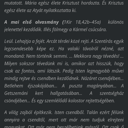
mutatott. Mária egész élete Krisztust hordozta. És Krisztus
egész élete az Atyát nyilatkoztatta ki.
A mai első olvasmány (
1Kir 18,42b–45a)
különös
jelenettel kezdődik. Illés fölmegy a Kármel csúcsára.
Leül. Lehajtja a fejét. Arcát térdei közé rejti. A Szentírás egyik
legcsendesebb képe ez. Ha valaki távolról nézné, azt
mondaná: Nem történik semmi. ... Mekkora nagy tévedés! ...
Milyen sokszor tévedünk mi is, amikor azt hisszük, hogy
csak az fontos, ami látszik. Pedig Isten legnagyobb művei
mindig rejtve és csendben kezdődnek. Názáret csendjében...
Betlehem éjszakájában... A puszta magányában... A
Getszemáni kert hallgatásában... A szentségház
csöndjében... És egy szemlélődő kolostor rejtettségében.
A világ zajból építkezik. Isten csendből. Talán ezért félünk
annyira a csendtől, mert ott már nem tudjuk elrejteni
magunkat. Ott már nem beszélhetünk másról. Ott csak ő