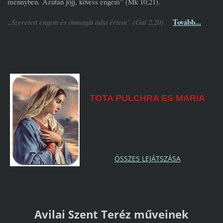
mennyben. Azután jöjj, kövess engem” (Mk 10,21).
Tovább...
„Szeretett engem és önmagát adta értem” (Gal 2,20)
TOTA PULCHRA ES MARIA
ÖSSZES LEJÁTSZÁSA
Avilai Szent Teréz műveinek