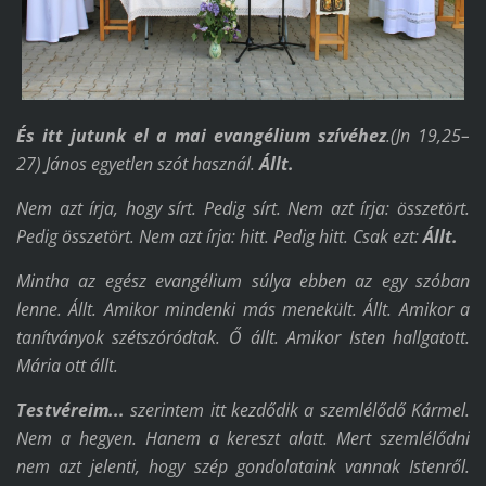
És itt jutunk el a mai evangélium szívéhez
.(
Jn 19,25–
27)
János egyetlen szót használ.
Állt.
Nem azt írja, hogy sírt. Pedig sírt. Nem azt írja: összetört.
Pedig összetört. Nem azt írja: hitt. Pedig hitt. Csak ezt:
Állt.
Mintha az egész evangélium súlya ebben az egy szóban
lenne. Állt. Amikor mindenki más menekült. Állt. Amikor a
tanítványok szétszóródtak. Ő állt. Amikor Isten hallgatott.
Mária ott állt.
Testvéreim...
szerintem itt kezdődik a szemlélődő Kármel.
Nem a hegyen. Hanem a kereszt alatt. Mert szemlélődni
nem azt jelenti, hogy szép gondolataink vannak Istenről.