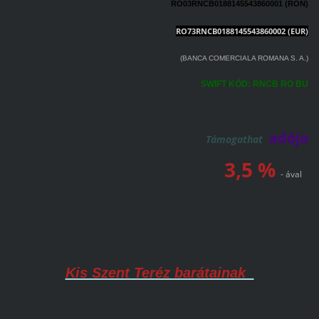
RO03RNCB0188145543860001 (RON)
RO73RNCB0188145543860002
(EUR)
(BANCA COMERCIALA ROMANA S. A.)
SWIFT KÓD: RNCB RO BU
adója
Támogathat
3,5 %
- ával
Kis Szent Teréz barátainak