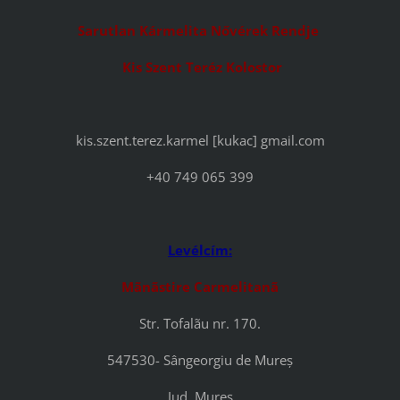
Sarutlan Kármelita N
ő
v
é
rek Rendje
Kis Szent Ter
é
z Kolostor
kis.szent.terez.karmel [kukac] gmail.com
+40 749 065 399
Levélcím:
Mãnãstire Carmelitanã
Str. Tofalãu nr. 170.
547530- Sângeorgiu de Mureș
Jud. Mureș