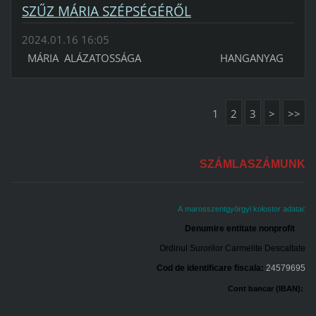
SZŰZ MÁRIA SZÉPSÉGÉRŐL
2024.01.16 16:05
MÁRIA ALÁZATOSSÁGA HANGANYAG
1
2
3
>
>>
SZÁMLASZÁMUNK
A marosszentgyörgyi kolostor adatai:
Denumire entitate nonprofit
Ordinul Surorilor Carmelite Descaltate
Cod de identificare fiscala:
24579695
Cont bancar (IBAN):