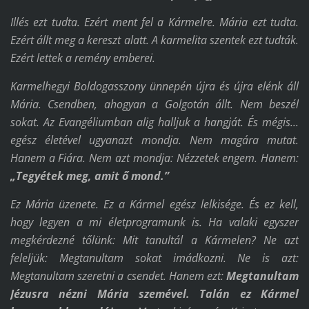
Illés ezt tudta. Ezért ment fel a Kármelre. Mária ezt tudta.
Ezért állt meg a kereszt alatt. A karmelita szentek ezt tudták.
Ezért lettek a remény emberei.
Karmelhegyi Boldogasszony ünnepén újra és újra elénk áll
Mária. Csendben, ahogyan a Golgotán állt. Nem beszél
sokat. Az Evangéliumban alig halljuk a hangját. És mégis...
egész életével ugyanazt mondja. Nem magára mutat.
Hanem a Fiára. Nem azt mondja: Nézzetek engem. Hanem:
„Tegyétek meg, amit ő mond.”
Ez Mária üzenete. Ez a Kármel egész lelkisége. És ez kell,
hogy legyen a mi életprogramunk is. Ha valaki egyszer
megkérdezné tőlünk: Mit tanultál a Kármelen? Ne azt
feleljük: Megtanultam sokat imádkozni. Ne is azt:
Megtanultam szeretni a csendet. Hanem ezt:
Megtanultam
Jézusra nézni Mária szemével.
Talán ez Kármel