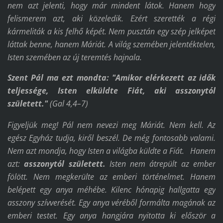
nem azt jelenti, hogy már mindent látok. Hanem hogy
felismerem azt, aki közeledik. Ezért szerették a régi
kármeliták a kis felhő képét. Nem pusztán egy szép jelképet
láttak benne, hanem Máriát. A világ szemében jelentéktelen,
Isten szemében az új teremtés hajnala.
Szent Pál ma ezt mondta:
"Amikor elérkezett az idők
teljessége, Isten elküldte Fiát, aki asszonytól
született."
(
Gal 4,4–7)
Figyeljük meg! Pál nem nevezi meg Máriát. Nem kell. Az
egész Egyház tudja, kiről beszél. De még fontosabb valami.
Nem azt mondja, hogy Isten a világba küldte a Fiát. Hanem
azt:
asszonytól született.
Isten nem átrepült az ember
fölött. Nem megkerülte az emberi történelmet. Hanem
belépett egy anya méhébe. Kilenc hónapig hallgatta egy
asszony szívverését. Egy anya véréből formálta magának az
emberi testet. Egy anya hangjára nyitotta ki először a