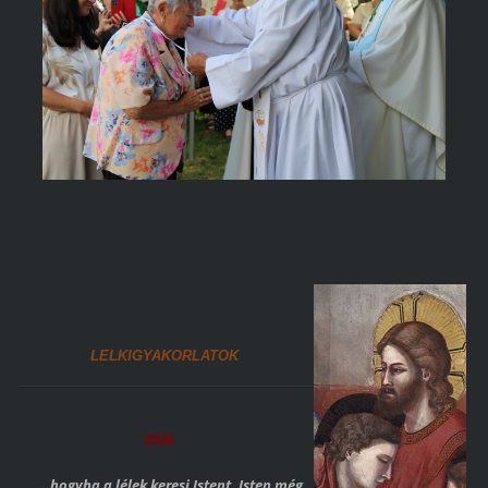
LELKIGYAKORLATOK
2026
„…hogyha a lélek keresi Istent, Isten még