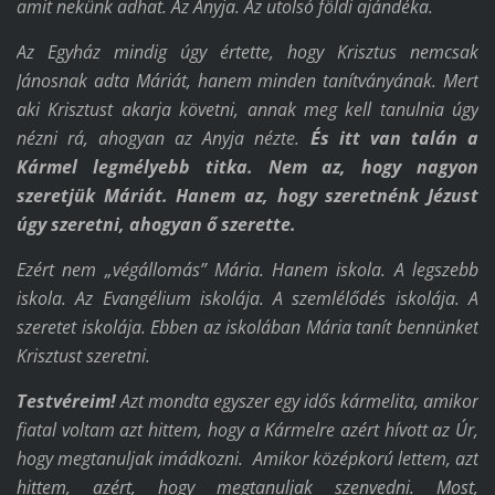
amit nekünk adhat. Az Anyja. Az utolsó földi ajándéka.
Az Egyház mindig úgy értette, hogy Krisztus nemcsak
Jánosnak adta Máriát, hanem minden tanítványának. Mert
aki Krisztust akarja követni, annak meg kell tanulnia úgy
nézni rá, ahogyan az Anyja nézte.
És itt van talán a
Kármel legmélyebb titka.
Nem az,
hogy nagyon
szeretjük Máriát.
Hanem az,
hogy szeretnénk Jézust
úgy szeretni,
ahogyan ő szerette.
Ezért nem „végállomás” Mária. Hanem iskola. A legszebb
iskola. Az Evangélium iskolája. A szemlélődés iskolája. A
szeretet iskolája. Ebben az iskolában Mária tanít bennünket
Krisztust szeretni.
Testvéreim!
Azt mondta egyszer egy idős kármelita, amikor
fiatal voltam azt hittem, hogy a Kármelre azért hívott az Úr,
hogy megtanuljak imádkozni. Amikor középkorú lettem, azt
hittem, azért, hogy megtanuljak szenvedni. Most,