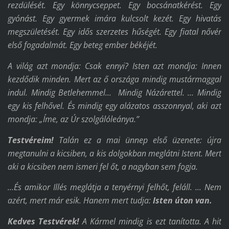
rezdülését. Egy könnycseppet. Egy bocsánatkérést. Egy
gyónást. Egy gyermek imára kulcsolt kezét. Egy hivatás
megszületését. Egy idős szerzetes hűségét. Egy fiatal nővér
első fogadalmát. Egy beteg ember békéjét.
A világ azt mondja: Csak ennyi? Isten azt mondja: Innen
kezdődik minden. Mert az ő országa mindig mustármaggal
indul. Mindig Betlehemmel... Mindig Názárettel. ... Mindig
egy kis felhővel. És mindig egy alázatos asszonnyal, aki azt
mondja: „Íme, az Úr szolgálóleánya.”
Testvéreim!
Talán ez a mai ünnep első üzenete: újra
megtanulni a kicsiben, a kis dolgokban meglátni Istent. Mert
aki a kicsiben nem ismeri fel őt, a nagyban sem fogja.
...És amikor Illés meglátja a tenyérnyi felhőt, feláll. ... Nem
azért, mert már esik. Hanem mert tudja:
Isten
úton van.
Kedves
Testvére
k
!
A Kármel mindig is ezt tanította. A hit