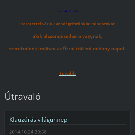
(Sir 24, 25-26)
Szeretettel várjuk vendégrészünkbe mindazokat,
akik elcsendesedésre vágynak,
szeretnének imában az Úrral tölteni néhány napot.
Tovább
Útravaló
Klauzúrás világünnep
2014.10.24 20:38