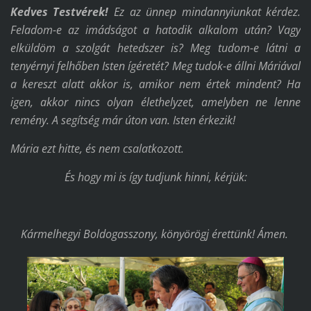
Kedves Testvérek!
Ez az ünnep mindannyiunkat kérdez.
Feladom-e az imádságot a hatodik alkalom után? Vagy
elküldöm a szolgát hetedszer is? Meg tudom-e látni a
tenyérnyi felhőben Isten ígéretét? Meg tudok-e állni Máriával
a kereszt alatt akkor is, amikor nem értek mindent? Ha
igen, akkor nincs olyan élethelyzet, amelyben ne lenne
remény. A segítség már úton van. Isten érkezik!
Mária ezt hitte, és nem csalatkozott.
És hogy mi is így tudjunk hinni, kérjük:
Kármelhegyi Boldogasszony, könyörögj érettünk! Ámen.