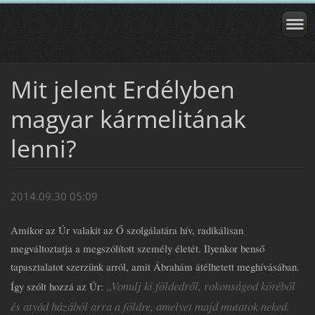
Mit jelent Erdélyben
magyar kármelitának
lenni?
2014.09.30 05:09
Amikor az Úr valakit az Ő szolgálatára hív, radikálisan
megváltoztatja a megszólított személy életét. Ilyenkor benső
tapasztalatot szerzünk arról, amit Ábrahám átélhetett meghívásában.
„Vonulj ki földedről, rokonságod köréből
Így szólt hozzá az Úr:
és atyád házából arra a földre, amelyet majd mutatok neked.