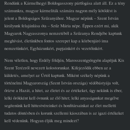
Rendünk a Kármelhegyi Boldogasszony pártfogása alatt áll. Ez a tény
számunkra, magyar kármeliták számára nagyon mély kötődést is
jelent a Boldogságos Szűzanyához. Magyar népünk – Szent István
királyunk felajánlása óta – Szűz Mária népe. Éppen ezért mi, akik
Magyarok Nagyasszonya nemzetéből a Szűzanya Rendjébe kaptunk
meghívást, életünkben fontos szerepet kap a közbenjáró ima
nemzetünkért, Egyházunkért, papjainkért és vezetőinkért.
Nem véletlen, hogy Erdély földjén, Marosszentgyörgyön alapítjuk Kis
Szent Terézről nevezett kolostorunkat. Kifejeződik ebben az a
küldetés, amelyet az Úrtól kaptunk. Miként székely népünk a
történelmi Magyarország (Szent István országa) védőbástyája volt,
őrizve a Hazát, a hitet, az életet és az értékeket, úgy nekünk is éber,
lelki őrökként kell óvnunk az élő hitet; lelki anyaságunkat megélve
segítenünk kell hittestvéreinket és honfitársainkat az élet melletti
tudatos döntésben és korunk szellemi káoszában is az igazi értékeket
kell védenünk. Hogyan éljük meg mindezt?