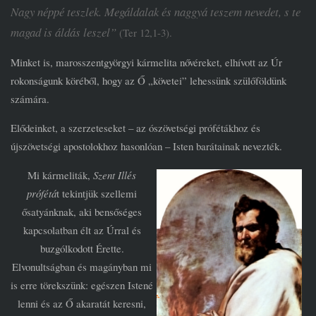
Nagy néppé teszlek. Megáldalak és naggyá teszem nevedet, s te
magad is áldás leszel”
(Ter 12,1-3).
Minket is, marosszentgyörgyi kármelita nővéreket, elhívott az Úr
rokonságunk köréből, hogy az Ő „követei” lehessünk szülőföldünk
számára.
Elődeinket, a szerzeteseket – az ószövetségi prófétákhoz és
újszövetségi apostolokhoz hasonlóan – Isten barátainak nevezték.
Mi kármeliták,
Szent Illés
prófétá
t tekintjük szellemi
ősatyánknak, aki bensőséges
kapcsolatban élt az Úrral és
buzgólkodott Érette.
Elvonultságban és magányban mi
is erre törekszünk: egészen Istené
lenni és az Ő akaratát keresni,