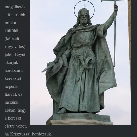
megélhetés
– fontosabb,
mint a
külföldi
(képzelt
vagy valós)
jólét. Együtt
akarjuk
hordozni a
keresztet
népünk
fiaival, és
hiszünk
abban, hogy
a kereszt
életre vezet,
ha Krisztussal
hordozzuk.