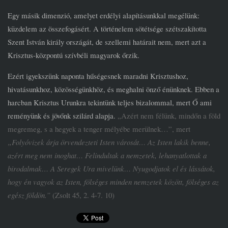
Egy másik dimenzió, amelyet erdélyi alapításunkkal megélünk:
küzdelem az összefogásért. A történelem sötétsége szétszakította
Szent István király országát, de szellemi határait nem, mert azt a
Krisztus-központú szívbéli magyarok őrzik.
Ezért igyekszünk naponta hűségesnek maradni Krisztushoz,
hivatásunkhoz, közösségünkhöz, és meghalni önző énünknek. Ebben a
harcban Krisztus Urunkra tekintünk teljes bizalommal, mert Ő ami
reményünk és jövőnk szilárd alapja.
„Azért nem félünk, mindőn a föld
megremeg, s a hegyek a tenger mélyébe merülnek…”, mert
„Folyóvizek árja örvendezteti Isten városát… Az Isten lakik benne,
azért meg nem inoghat… Felindultak a nemzetek, lehanyatlottak a
birodalmak… A Seregek Ura mivelünk… Nyugodjatok el és lássátok,
hogy én vagyok az Isten, fölséges minden nemzetek között, fölséges az
egész földön.”
(Zsolt 45, 2. 4-7. 10)