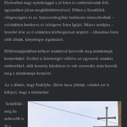
Elsősorban nagy nyitottsággal a jó Isten és embertársaink felé,
ugyanakkor józan megkülönböztetéssel. Ebben a Szentlélek
világosságára és az Anyaszentegyház tanítására támaszkodunk –
szívünkben hordozva és ízlelgetve Isten Igéjét. Mózes módjára –
bensővé téve az ő szüntelen közbenjárását népéért – állandóan Isten
előtt állunk, könyörögve irgalmáért.
Hétköznapjainkban kétkezi munkával keressük meg mindennapi
kenyerünket. Ezáltal is közösséget vállalva az egyszerű, munkás
emberekkel, akik kemény küzdelem és sok szenvedés árán keresik
meg a mindennapi kenyeret.
Az a döntés, hogy Erdélybe, illetve haza jöttünk, valahol azt is
kifejezi, hogy a történelmi
Szülőföld –
még ha
nehezebb is
itt a