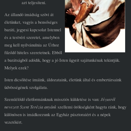
azt teljesíteni.
Az állandó imádság szövi át
életünket, vagyis a bensőséges
baráti, jegyesi kapcsolat Istennel
és a testvéri szeretet, amelyben
meg kell nyilvánulnia az Úrhoz
fűződő hiteles szeretetnek. Ebből
a barátságból adódik, hogy a jó Isten ügyeit sajátunkénak tekintjük.
Melyek ezek?
Isten dicsőítése imáink, áldozataink, életünk által és embertársaink
üdvösségének szolgálata.
Szemlélődő életformánknak missziós küldetése is van:
Jézusról
nevezett Szent Terézia anyánk
szellemi örökségként hagyta ránk, hogy
különösen is imádkozzunk az Egyház pásztoraiért és a népek
vezetőiért.