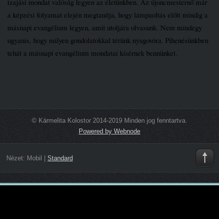
izajási mondat valóság legyen az életünkben. Az újoncmesternő már
a képzési folyamat elején megtanítja, hogy lámpaoltás előtt mindig a
másnapi evangélium legyen, amit utoljára olvasunk. Nem mindegy
ugyanis, hogy milyen gondolatokkal térünk nyugovóra. Pihenésünkben
tehát a másnapi evangélium mondatai kísérnek bennünket.
© Kármelita Kolostor 2014-2019 Minden jog fenntartva.
Powered by Webnode
Nézet:
Mobil
|
Standard