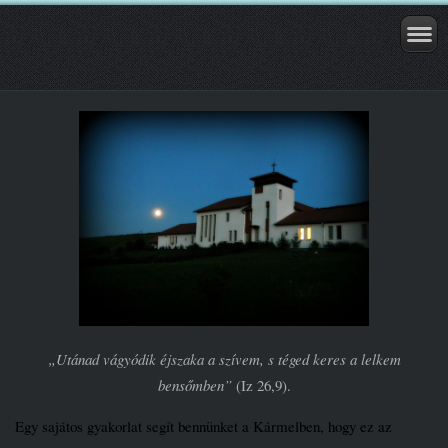
„Utánad vágyódik éjszaka a szívem, s téged keres a lelkem
bensőmben”
(Iz 26,9).
Egy sajátos gyakorlat segít bennünket a Kármelben, hogy ez az