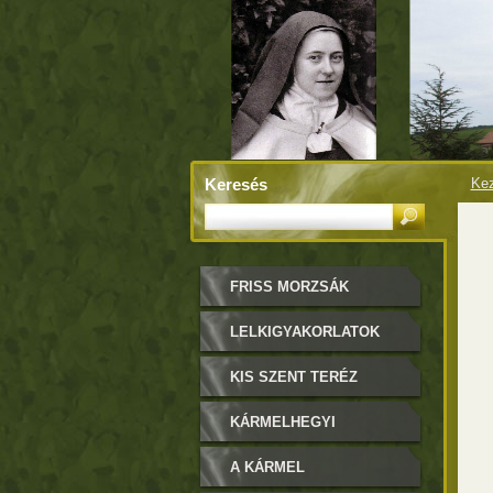
Keresés
Kez
FRISS MORZSÁK
LELKIGYAKORLATOK
KIS SZENT TERÉZ
KÁRMELHEGYI
BOLDOGASSZONY
A KÁRMEL