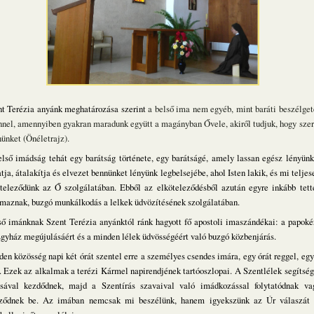
t Terézia anyánk meghatározása szerint
a belső ima nem egyéb, mint baráti beszélget
nnel, amennyiben gyakran maradunk együtt a magányban Ővele, akiről tudjuk, hogy szer
ünket (Önéletrajz).
lső imádság tehát egy barátság története, egy barátságé, amely lassan egész lényünk
atja, átalakítja és elvezet bennünket lényünk legbelsejébe, ahol Isten lakik, és mi teljes
teleződünk az Ő szolgálatában. Ebből az elköteleződésből azután egyre inkább tett
maznak, buzgó munkálkodás a lelkek üdvözítésének szolgálatában.
ő imánknak Szent Terézia anyánktól ránk hagyott fő apostoli imaszándékai: a papokér
gyház megújulásáért és a minden lélek üdvösségéért való buzgó közbenjárás.
en közösség napi két órát szentel erre a személyes csendes imára, egy órát reggel, egy
. Ezek az alkalmak a terézi Kármel napirendjének tartóoszlopai. A Szentlélek segítség
ásával kezdődnek, majd a Szentírás szavaival való imádkozással folytatódnak va
eződnek be. Az imában nemcsak mi beszélünk, hanem igyekszünk az Úr válaszát 