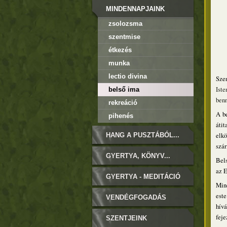
MINDENNAPJAINK
zsolozsma
szentmise
étkezés
munka
lectio divina
Szen
Iste
belső ima
benn
rekreáció
A be
pihenés
átit
elkö
HANG A PUSZTÁBÓL...
szár
GYERTYA, KÖNYV...
Bels
az E
GYERTYA - MEDITÁCIÓ
Mind
este
VENDÉGFOGADÁS
hív
fej
SZENTJEINK