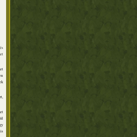
és
et
et
en
ek
t,
et
ül
gy
is