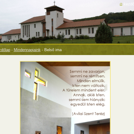
kezdő
dőlap
-
Mindennapjaink
-
Belső ima