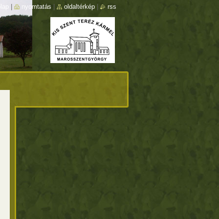
lap
|
nyomtatás
|
oldaltérkép
|
rss