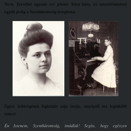
Neve, Erzsébet ugyanis ezt jelenti: Isten háza, és misztériumával
együtt pedig a Szentháromság temploma.
Egész lelkiségének foglalatát adja imája, amelyről ma leginkább
ismert:
Én Istenem, Szentháromság, imádlak! Segíts, hogy egészen