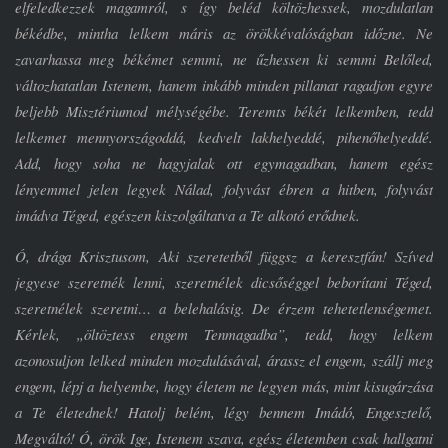
elfeledkezzek magamról, s így beléd költözhessek, mozdulatlan
békédbe, mintha lelkem máris az örökkévalóságban időzne. Ne
zavarhassa meg békémet semmi, ne űzhessen ki semmi Belőled,
változhatatlan Istenem, hanem inkább minden pillanat ragadjon egyre
beljebb Misztériumod mélységébe. Teremts békét lelkemben, tedd
lelkemet mennyországoddá, kedvelt lakhelyeddé, pihenőhelyeddé.
Add, hogy soha ne hagyjalak ott egymagadban, hanem egész
lényemmel jelen legyek Nálad, folyvást ébren a hitben, folyvást
imádva Téged, egészen kiszolgáltatva a Te alkotó erődnek.
Ó, drága Krisztusom, Aki szeretetből függsz a keresztfán! Szíved
jegyese szeretnék lenni, szeretnélek dicsőséggel beborítani Téged,
szeretnélek szeretni… a belehalásig. De érzem tehetetlenségemet.
Kérlek, „öltöztess engem Tenmagadba”, tedd, hogy lelkem
azonosuljon lelked minden mozdulásával, árassz el engem, szállj meg
engem, lépj a helyembe, hogy életem ne legyen más, mint kisugárzása
a Te életednek! Hatolj belém, légy bennem Imádó, Engesztelő,
Megváltó! Ó, örök Ige, Istenem szava, egész életemben csak hallgatni