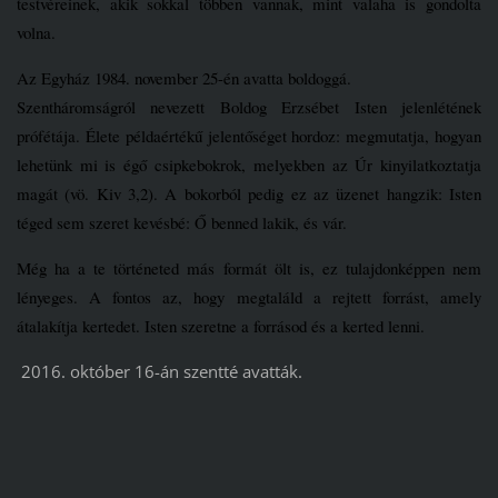
testvéreinek, akik sokkal többen vannak, mint valaha is gondolta
volna.
Az Egyház 1984. november 25-én avatta boldoggá.
Szentháromságról nevezett Boldog Erzsébet Isten jelenlétének
prófétája. Élete példaértékű jelentőséget hordoz: megmutatja, hogyan
lehetünk mi is égő csipkebokrok, melyekben az Úr kinyilatkoztatja
magát (vö. Kiv 3,2). A bokorból pedig ez az üzenet hangzik: Isten
téged sem szeret kevésbé: Ő benned lakik, és vár.
Még ha a te történeted más formát ölt is, ez tulajdonképpen nem
lényeges. A fontos az, hogy megtaláld a rejtett forrást, amely
átalakítja kertedet. Isten szeretne a forrásod és a kerted lenni.
2016. október 16-án szentté avatták.