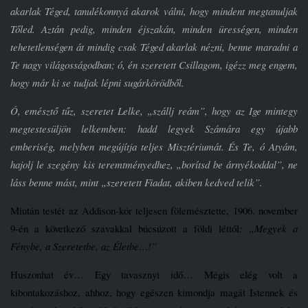
akarlak Téged, tanulékonnyá akarok válni, hogy mindent megtanuljak
Tőled. Aztán pedig, minden éjszakán, minden ürességen, minden
tehetetlenségen át mindig csak Téged akarlak nézni, benne maradni a
Te nagy világosságodban; ó, én szeretett Csillagom, igézz meg engem,
hogy már ki se tudjak lépni sugárkörödből.
Ó, emésztő tűz, szeretet Lelke, „szállj reám”, hogy az Ige mintegy
megtestesüljön lelkemben: hadd legyek Számára egy újabb
emberiség, melyben megújítja teljes Misztériumát. És Te, ó Atyám,
hajolj le szegény kis teremtményedhez, „borítsd be árnyékoddal”, ne
láss benne mást, mint „szeretett Fiadat, akiben kedved telik”.
Miután testét az Addison-kór teljesen fölemésztette, 1906. november
9-én a következő szavakkal búcsúzott a földi léttől
: „Megyek a
Fénybe, a Szeretetbe, az Életbe…!”
Huszonhat év… Egy tavasznyi idő… Mégis elég volt a
kibontakozáshoz, ahhoz, hogy egészen kimondja magát Istennek és