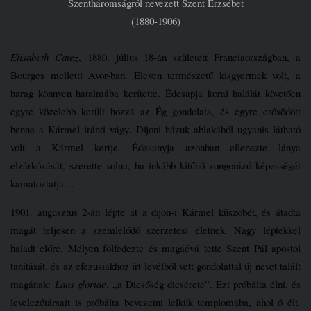
Szentháromságról nevezett Szent Erzsébet
(1880-1906)
Elisabeth Catez
, 1880. július 18-án született Franciaországban, a
Bourges melletti Avor-ban. Eleven természetű kisgyermek volt, a
harag könnyen hatalmába kerítette. Édesapja korai halálát követően
egyre közelebb került hozzá az Ég gondolata, és egyre erősödött
benne a Kármel iránti vágy. Dijoni házuk ablakából ugyanis látható
volt a Kármel kertje. Édesanyja azonban ellenezte lánya
elzárkózását, szerette volna, ha inkább kitűnő zongorázó képességét
kamatoztatja…
1901. augusztus 2-án lépte át a dijon-i Kármel küszöbét, és átadta
magát teljesen a szemlélődő szerzetesi életnek. Nagy léptekkel
haladt előre. Mélyen fölfedezte és magáévá tette Szent Pál apostol
tanítását, és az efezusiakhoz írt levélből vett gondolattal új nevet talált
magának:
Laus gloriae
, „a Dicsőség dicsérete”. Ezt próbálta élni, és
levelezőtársait is próbálta bevezetni lelkük templomába, ahol ő élt.