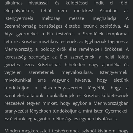
alkalmas hivatással és küldetéssel indít el földi
életpályánkon, tehát nem mellékes! Azonban az
istengyermeki méltóság messze meghaladja. A
Szentháromság bensőséges életébe lettünk beoltódva. Az
Atya gyermekei, a Fiú testvérei, a Szentlélek templomai
lettünk, Krisztus misztikus testének, az Egyháznak tagjai és a
Mennyország, a boldog örök élet reménybeli örökösei. A
keresztség szentsége az Élet szerzőjének, a halál fölött
győztes Jézus Krisztusnak hihetetlen nagy ajándéka és
végtelen szeretetének megvalósulása. Istengyermeki
mivoltunkkal arra vagyunk hivatva, hogy életünk
tündököljön a hit-remény-szeretet fényétől, hogy a
Szentlélek általunk munkálkodjék és Krisztus küldetésének
részesévé tegyen minket, hogy egykor a Mennyországban
arany-ezüst fényekben tündököljünk, mint Isten Gyermekei.
Ez életünk legnagyobb méltósága és egyben hivatása is.
Minden megkeresztelt testvéremnek szívből kívánom, hogy