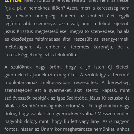
írjuk, pl. a nemekhez illően? Azért, mert a keresztség nem
egy névadó ünnepség, hanem az emberi élet egyik
legfontosabb eseménye: azzá vált, amit a felirat kijelent.
Jézus Krisztus megtestesülése, megváltó szenvedése, halála
és dicsőséges feltámadása által részesült az istengyermeki
méltóságban. Az ember a teremtés koronája, de a
keresztséggel még ezt is felülmúlta.
A szülőknek nagy öröm, hogy a jó Isten új élettel,
gyermekkel ajándékozta meg őket. A szülők így a Teremtő
munkatársainak méltóságában részesültek. A keresztség
szentségében ezt a gyermeket, akit Istentől kaptak, mint
szőlővesszőt beoltják az Igaz Szőlőtőbe, Jézus Krisztusba és
általa a Szentháromság misztériumába. Felfoghatatlan nagy
dolog, hogy valaki Isten gyermekévé válhat! Messzemenően
nagyobb dolog, mint, hogy fiú lett vagy lány. Az is nagyon
fontos, hiszen az Úr amikor meghatározza nemünket, ahhoz