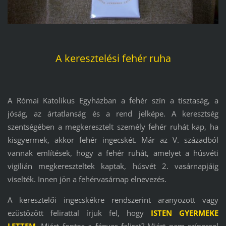
A keresztelési fehér ruha
A Római Katolikus Egyházban a fehér szín a tisztaság, a
jóság, az ártatlanság és a rend jelképe. A keresztség
szentségében a megkeresztelt személy fehér ruhát kap, ha
kisgyermek, akkor fehér ingecskét. Már az V. századból
vannak említések, hogy a fehér ruhát, amelyet a húsvéti
vigilián megkereszteltek kaptak, húsvét 2. vasárnapjáig
viselték. Innen jön a fehérvasárnap elnevezés.
A keresztelői ingecskékre rendszerint aranyozott vagy
ezüstözött felirattal írjuk fel, hogy
ISTEN GYERMEKE
LETTEM
.
Miért fontos a fényes felirat? Miért nem színessel