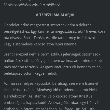
közös éneklésével zárult a találkozó.
A TERÉZI IMA ALAPJAI
Gondolatindító megosztást szeretnék adni a délutáni
beszélgetéshez. Egy kármelita megosztását, aki 16 éves kora
óta olvassa Szent Terézt, és tőle tanult meg imádkozni,
vagyis személyes kapcsolatba lépni Istennel.
Szent Teréznél nem a parmisztikus jelenségek (látomások,
hallomások stb.) a lényeg, hanem az ima, ami mindenkinél
más módon történik. Az igazi imát Jézus éli bennem és én
belekapcsolódom kegyelméből.
Az ima személyes kapcsolat, barátság, szerelem Istennel
Jézus Krisztus által. Minőségi idő mindennap, amit Neki
ajándékozom. Az Istennel való kapcsolatban Krisztus
embersége a kapaszkodó. Az evangéliumban egy hús-vér
ember áll előttem istenségében, aki fárad, sír, örül stb.,