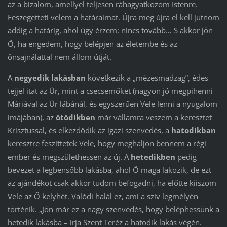
az a bizalom, amellyel teljesen ráhagyatkozom Istenre.
Feszegetteti velem a határaimat. Újra meg újra el kell jutnom
addig a határig, ahol úgy érzem: nincs tovább… S akkor jön
Ő, ha engedem, hogy belépjen az életembe és az
önsajnálattal nem állom útját.
A
negyedik lakásban
következik a „mézesmadzag”, édes
tejjel itat az Úr, mint a csecsemőket (nagyon jó megpihenni
Máriával az Úr lábánál, és egyszerűen Vele lenni a nyugalom
imájában), az
ötödikben
már vállamra veszem a keresztet
Krisztussal, és elkezdődik az igazi szenvedés, a
hatodikban
keresztre feszíttetek Vele, hogy meghaljon bennem a régi
ember és megszülethessen az új. A
hetedikben
pedig
bevezet a legbensőbb lakásba, ahol Ő maga lakozik, de ezt
az ajándékot csak akkor tudom befogadni, ha előtte kiiszom
Vele az Ő kelyhét. Valódi halál ez, ami a szív legmélyén
történik. „Jön már ez a nagy szenvedés, hogy beléphessünk a
hetedik lakásba – írja Szent Teréz a hatodik lakás végén.