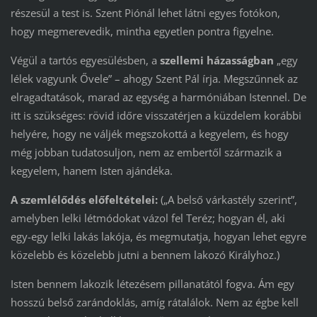
részesül a test is. Szent Piónál lehet látni egyes fotókon,
hogy megmerevedik, mintha egyetlen pontra figyelne.
Végül a tartós egyesülésben, a
szellemi házasságban
„egy
lélek vagyunk Ővele” – ahogy Szent Pál írja. Megszűnnek az
elragadtatások, marad az egység a harmóniában Istennel. De
itt is szükséges: rövid időre visszatérjen a küzdelem korábbi
helyére, hogy ne váljék megszokottá a kegyelem, és hogy
még jobban tudatosuljon, nem az embertől származik a
kegyelem, hanem Isten ajándéka.
A szemlélődés előfeltételei:
(„A belső várkastély szerint”,
amelyben lelki létmódokat vázol fel Teréz; hogyan él, aki
egy-egy lelki lakás lakója, és megmutatja, hogyan lehet egyre
közelebb és közelebb jutni a bennem lakozó Királyhoz.)
Isten bennem lakozik létezésem pillanatától fogva. Ám egy
hosszú belső zarándoklás, amíg rátalálok. Nem az égbe kell