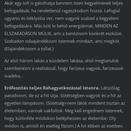
Akár egy toll is gátolhatja bennem Isten kegyelmének teljes
befogadását, ha rendetlenül ragaszkodom hozzá. Lefoglal
ugyanis és béklyóba ver, nem vagyok szabad a kegyelem
befogadására. Más köti le belső energiáimat. MINDEN AZ
ELSZAKADÁSON MÚLIK, ami a kenózisom konkrét eszköze.
Szabadon odaajándékozni Istennek mindazt, ami megköt.
(Elajándékozom a tollat.)
Az első három lakás a küzdelem lakása, ahol megtanulok
szembenézni a realitással, hogy farizeus vagyok, farizeusok
ivadéka…
Erőfeszítés teljes Ráhagyatkozással Istenre.
Látszólag
paradoxon, de ez a hit útja. Sötétségben vagyok és a hit az
egyetlen lámpásom. (Sötétség=nem látok mindent tisztán az
életemben, vannak vakfoltok. Meg kell engednem Istennek,
hogy különféle módokon beléphessen az életembe. Oly
módon is, amitől én esetleg fázom.) A hit ebben az esetben