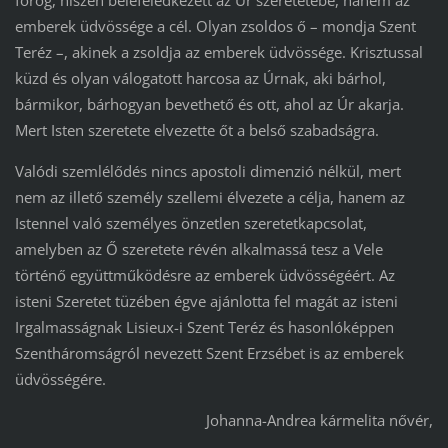
emberek üdvössége a cél. Olyan zsoldos ő – mondja Szent
Teréz –, akinek a zsoldja az emberek üdvössége. Krisztussal
küzd és olyan válogatott harcosa az Úrnak, aki bárhol,
bármikor, bárhogyan bevethető és ott, ahol az Úr akarja.
Mert Isten szeretete elvezette őt a belső szabadságra.
Valódi szemlélődés nincs apostoli dimenzió nélkül, mert
nem az illető személy szellemi élvezete a célja, hanem az
Istennel való személyes önzetlen szeretetkapcsolat,
amelyben az Ő szeretete révén alkalmassá tesz a Vele
történő együttműködésre az emberek üdvösségéért. Az
isteni Szeretet tüzében égve ajánlotta fel magát az isteni
Irgalmasságnak Lisieux-i Szent Teréz és hasonlóképpen
Szentháromságról nevezett Szent Erzsébet is az emberek
üdvösségére.
Johanna-Andrea kármelita nővér,