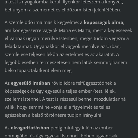
a test is nyugalomba kerül. Ilyenkor leteszem a könyvet,
behunyom a szememet és elidőzöm Isten jelenlétében.
A szemlélődő ima másik kegyelme: a
képességek álma
,
amikor egyszerre vagyok Mária és Márta, mert a képességek
el vannak ugyan merülve Istenben, mégis tudom végezni a
feladataimat. Ugyanakkor el vagyok merülve az Úrban,
szemlélése teljesen leköti az értelmet és az akaratot. A
legjobb esetben természetesen nem látok semmit, hanem
belső tapasztalatként élem meg.
Az
egyesülő imában
rövid időre felfüggesztődnek a
képességek és úgy egyesül a teljes ember (test, lélek,
szellem) Istennel. A test is részesül benne, mozdulatlanná
válik, hogy semmi ne vonja el a figyelmét és teljes
egészében a belső történésre tudjon irányulni.
Az
elragadtatásban
pedig mintegy kilép az ember
önmagából és úgy egyesül Istennel. Ebben ugyancsak