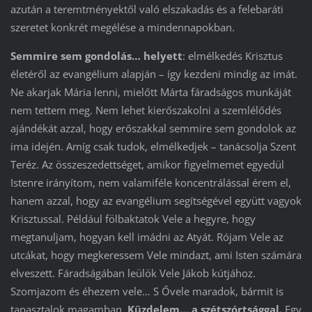
azután a teremtményektől való elszakadás és a felebaráti
szeretet konkrét megélése a mindennapokban.
Semmire sem gondolás… helyett
: elmélkedés Krisztus
életéről az evangélium alapján – így kezdeni mindig az imát.
Ne akarjak Mária lenni, mielőtt Márta fáradságos munkáját
nem tettem meg. Nem lehet kierőszakolni a szemlélődés
ajándékát azzal, hogy erőszakkal semmire sem gondolok az
ima idején. Amíg csak tudok, elmélkedjek – tanácsolja Szent
Teréz. Az összeszedettséget, amikor figyelmemet egyedül
Istenre irányítom, nem valamiféle koncentrálással érem el,
hanem azzal, hogy az evangélium segítségével együtt vagyok
Krisztussal. Például fölbaktatok Vele a hegyre, hogy
megtanuljam, hogyan kell imádni az Atyát. Rójam Vele az
utcákat, hogy megkeressem Vele mindazt, ami Isten számára
elveszett. Fáradságában leülök Vele Jákob kútjához.
Szomjazom és éhezem vele… S Ővele maradok, bármit is
tapasztalok magamban.
Küzdelem… a szétszórtsággal.
Egy