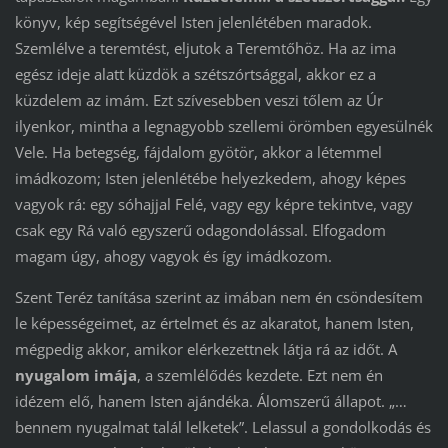
könyv, kép segítségével Isten jelenlétében maradok.
Szemlélve a teremtést, eljutok a Teremtőhöz. Ha az ima
egész ideje alatt küzdök a szétszórtsággal, akkor ez a
küzdelem az imám. Ezt szívesebben veszi tőlem az Úr
ilyenkor, mintha a legnagyobb szellemi örömben egyesülnék
Vele. Ha betegség, fájdalom gyötör, akkor a létemmel
imádkozom; Isten jelenlétébe helyezkedem, ahogy képes
vagyok rá: egy sóhajjal Felé, vagy egy képre tekintve, vagy
csak egy Rá való egyszerű odagondolással. Elfogadom
magam úgy, ahogy vagyok és így imádkozom.
Szent Teréz tanítása szerint az imában nem én csöndesítem
le képességeimet, az értelmet és az akaratot, hanem Isten,
mégpedig akkor, amikor elérkezettnek látja rá az időt. A
nyugalom imája
, a szemlélődés kezdete. Ezt nem én
idézem elő, hanem Isten ajándéka. Álomszerű állapot. „…
bennem nyugalmat talál lelketek”. Lelassul a gondolkodás és