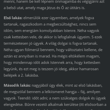
menni, hanem be kell lépnem önmagamba és végigjárni azt
a belső utat, amely maga Jézus és Ő az útitárs is.
Első lakás:
elmerülök ezer ügyemben, amelyek fogva
tartanak, ragaszkodom a megbecsültséghez, nincs sem
időm, sem energiám komolyabban Istenre. Néha vagyok
csak kettesben vele, de akkor is lefoglalnak ügyeim. S ezek
természetesen jó ügyek. A világ dolgai is fogva tartanak.
Néha ugyan fölmerül bennem, hogy változtatni kellene, de
aztán ez annyiban is marad. Ha mégis eltökélem magam,
hogy mindennap időt adok Istennek arra, hogy kettesben
legyünk, és ezt meg is teszem jó ideig, akkor hamarosan
belépek a 2. lakásba.
Második lakás:
nagyjából úgy élek, mint az első lakásban,
de megszólal bennem a lelkiismeret hangja – fáj, amilyen
vagyok. Teendő: időt adni; a nem szükséges dolgok és ügyek
elengedése. Bűnre vezető alkalmak kerülése (itt elsősorban a