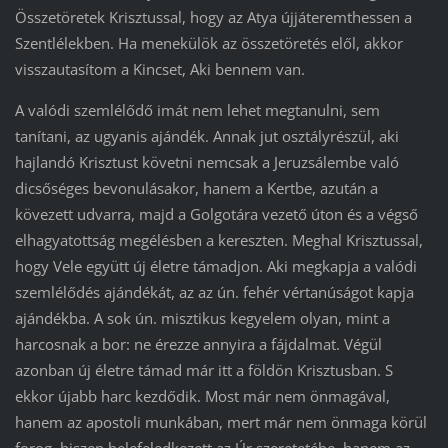
Összetöretek Krisztussal, hogy az Atya újjáteremthessen a
Szentlélekben. Ha menekülök az összetöretés elől, akkor
visszautasítom a Kincset, Aki bennem van.
A valódi szemlélődő imát nem lehet megtanulni, sem
tanítani, az ugyanis ajándék. Annak jut osztályrészül, aki
hajlandó Krisztust követni nemcsak a Jeruzsálembe való
dicsőséges bevonulásakor, hanem a Kertbe, azután a
kövezett udvarra, majd a Golgotára vezető úton és a végső
elhagyatottság megélésben a kereszten. Meghal Krisztussal,
hogy Vele együtt új életre támadjon. Aki megkapja a valódi
szemlélődés ajándékát, az az ún. fehér vértanúságot kapja
ajándékba. A sok ún. misztikus kegyelem olyan, mint a
harcosnak a bor: ne érezze annyira a fájdalmat. Végül
azonban új életre támad már itt a földön Krisztusban. S
ekkor újabb harc kezdődik. Most már nem önmagával,
hanem az apostoli munkában, mert már nem önmaga körül
forog, hiszen belefeledkezett az Úr szeretetébe, hanem az