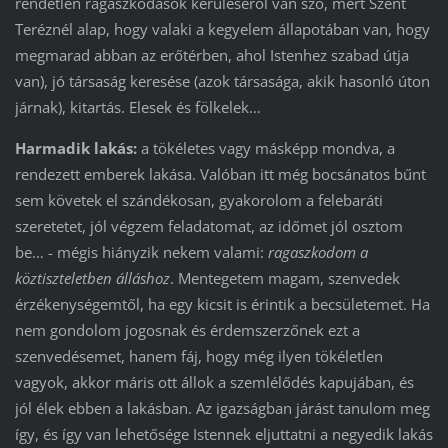
rendetlen ragaszkodások kerüléséről van szó, mert Szent
Teréznél alap, hogy valaki a kegyelem állapotában van, hogy
megmarad abban az erőtérben, ahol Istenhez szabad útja
van), jó társaság keresése (azok társasága, akik hasonló úton
járnak), kitartás. Elesek és fölkelek…
Harmadik lakás:
a tökéletes vagy másképp mondva, a
rendezett emberek lakása. Valóban itt még bocsánatos bűnt
sem követek el szándékosan, gyakorolom a felebaráti
szeretetet, jól végzem feladatomat, az időmet jól osztom
be… - mégis hiányzik nekem valami:
ragaszkodom a
köztiszteletben álláshoz
. Mentegetem magam, szenvedek
érzékenységemtől, ha egy kicsit is érintik a becsületemet. Ha
nem gondolom jogosnak és érdemszerzőnek ezt a
szenvedésemet, hanem fáj, hogy még ilyen tökéletlen
vagyok, akkor máris ott állok a szemlélődés kapujában, és
jól élek ebben a lakásban. Az igazságban járást tanulom meg
így, és így van lehetősége Istennek eljuttatni a negyedik lakás