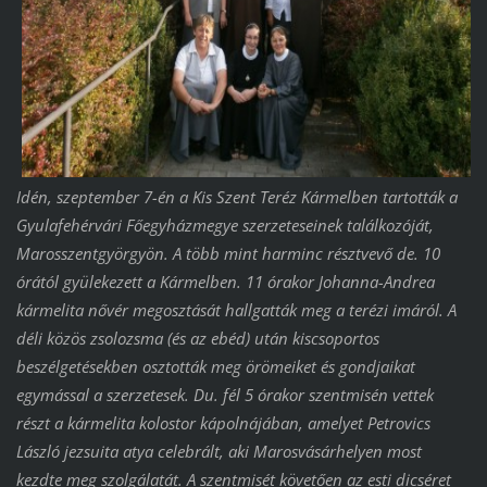
Idén, szeptember 7-én a Kis Szent Teréz Kármelben tartották a
Gyulafehérvári Főegyházmegye szerzeteseinek találkozóját,
Marosszentgyörgyön. A több mint harminc résztvevő de. 10
órától gyülekezett a Kármelben. 11 órakor Johanna-Andrea
kármelita nővér megosztását hallgatták meg a terézi imáról. A
déli közös zsolozsma (és az ebéd) után kiscsoportos
beszélgetésekben osztották meg örömeiket és gondjaikat
egymással a szerzetesek. Du. fél 5 órakor szentmisén vettek
részt a kármelita kolostor kápolnájában, amelyet Petrovics
László jezsuita atya celebrált, aki Marosvásárhelyen most
kezdte meg szolgálatát. A szentmisét követően az esti dicséret