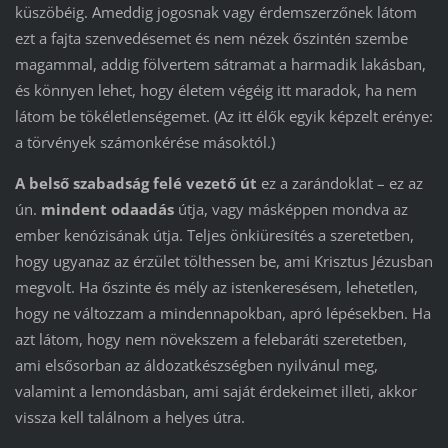
küszöbéig. Ameddig jogosnak vagy érdemszerzőnek látom
ezt a fajta szenvedésemet és nem nézek őszintén szembe
magammal, addig fölvertem sátramat a harmadik lakásban,
és könnyen lehet, hogy életem végéig itt maradok, ha nem
látom be tökéletlenségemet. (Az itt élők egyik képzelt erénye:
a törvények számonkérése másoktól.)
A belső szabadság felé vezető út
ez a zarándoklat – ez az
ún.
mindent odaadás
útja, vagy másképpen mondva az
ember kenózisának útja. Teljes önkiüresítés a szeretetben,
hogy ugyanaz az érzület tölthessen be, ami Krisztus Jézusban
megvolt. Ha őszinte és mély az istenkeresésem, lehetetlen,
hogy ne változzam a mindennapokban, apró lépésekben. Ha
azt látom, hogy nem növekszem a felebaráti szeretetben,
ami elsősorban az áldozatkészségben nyilvánul meg,
valamint a lemondásban, ami saját érdekeimet illeti, akkor
vissza kell találnom a helyes útra.