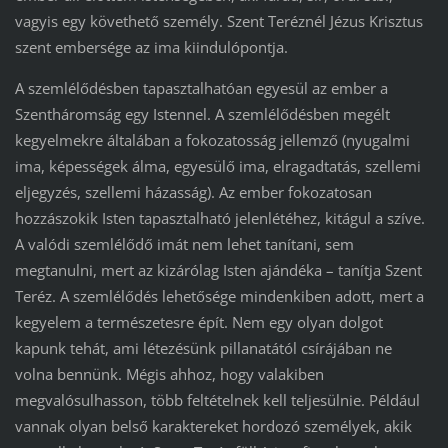
vagyis egy követhető személy. Szent Teréznél Jézus Krisztus
szent embersége az ima kiindulópontja.
A szemlélődésben tapasztalhatóan egyesül az ember a
Szentháromság egy Istennel. A szemlélődésben megélt
kegyelmekre általában a fokozatosság jellemző (nyugalmi
ima, képességek álma, egyesülő ima, elragadtatás, szellemi
eljegyzés, szellemi házasság). Az ember fokozatosan
hozzászokik Isten tapasztalható jelenlétéhez, kitágul a szíve.
A valódi szemlélődő imát nem lehet tanítani, sem
megtanulni, mert az kizárólag Isten ajándéka – tanítja Szent
Teréz. A szemlélődés lehetősége mindenkiben adott, mert a
kegyelem a természetesre épít. Nem egy olyan dolgot
kapunk tehát, ami létezésünk pillanatától csírájában ne
volna bennünk. Mégis ahhoz, hogy valakiben
megvalósulhasson, több feltételnek kell teljesülnie. Például
vannak olyan belső karaktereket hordozó személyek, akik