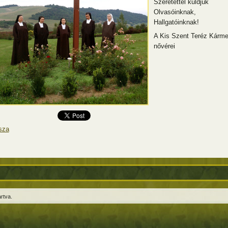
Szeretettel küldjük
Olvasóinknak,
Hallgatóinknak!
A Kis Szent Teréz Kárme
nővérei
sza
rtva.