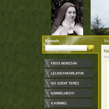
Keresés
Kez
Na
2021
FRISS MORZSÁK
LELKIGYAKORLATOK
KIS SZENT TERÉZ
KÁRMELHEGYI
BOLDOGASSZONY
A KÁRMEL