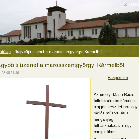
kezdő
dőlap
-
Nagyböjti üzenet a marosszentgyörgyi Kármelből
gyböjti üzenet a marosszentgyörgyi Kármelből
.03.08 11:36
Hangosfilm
Az erdélyi Mária Rádió
felkérésére és kérdései
alapján készítettünk egy
rádiós műsort, és a
hanganyag
felhasználásával egy
hangosfilmet.