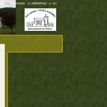
lap
|
nyomtatás
|
oldaltérkép
|
rss