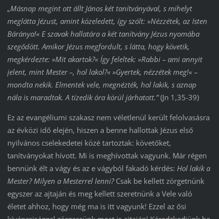
„Másnap megint ott állt János két tanítványával, s mihelyt
meglátta Jézust, amint közeledett, így szólt: »Nézzétek, az Isten
Báránya!« E szavak hallatára a két tanítvány Jézus nyomába
szegődött. Amikor Jézus megfordult, s látta, hogy követik,
megkérdezte: »Mit akartok?« Így feleltek: »Rabbi – ami annyit
jelent, mint Mester –, hol lakol?« »Gyertek, nézzétek meg!« –
mondta nekik. Elmentek vele, megnézték, hol lakik, s aznap
nála is maradtak. A tízedik óra körül járhatott.”
(Jn 1,35-39)
Ez az evangéliumi szakasz nem véletlenül került felolvasásra
az évközi idő elején, hiszen a benne hallottak Jézus első
nyilvános cselekedetei közé tartoztak: követőket,
tanítványokat hívott. Mi is meghívottak vagyunk. Már régen
bennünk élt a vágy és az e vágyból fakadó kérdés:
Hol lakik a
Mester? Milyen a Mesterrel lenni?
Csak be kellett zörgetnünk
egyszer az ajtaján és meg kellett szeretnünk a Vele való
életet ahhoz, hogy még ma is itt vagyunk! Ezzel az ősi