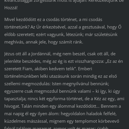
kíváncsisággal zörgessünk most is ajtaján! Kéredzkedjünk be
Hozzá!
Mivel kezdődött ez a csodás történet, a mi csodás
történetünk? Az Úr érkezésével, azzal a gesztusával, hogy Ő
előbb szeretett; ezért vagyunk, létezünk; már születésünk
meghívás, annak jele, hogy számít ránk.
Jézus ott áll a Jordánnál, még nem beszél, csak ott áll, de
jelenléte beszédes, még az ég is ezt visszhangozza: „Ez az én
szeretett Fiam, akiben kedvem telik”. Emberi
történelmünkben lelki utazásunk során mindig ez az első
szellemi megmozdulás: Isten megnyilvánul bennünk;
egyszerre csak megmozdul bennünk valami – ki így, ki úgy
tapasztalja; nincs két egyforma történet, de a Kéz az egy, ami
hívogat. Talán minden egy álommal kezdődött… Bennem a
mai napig él egy ilyen álom: hegyoldalon haladok felfelé,
küzdelmes mászással, mígnem egy templomot körbevevő
falnál találom magamat, romos volt és magas; újabb