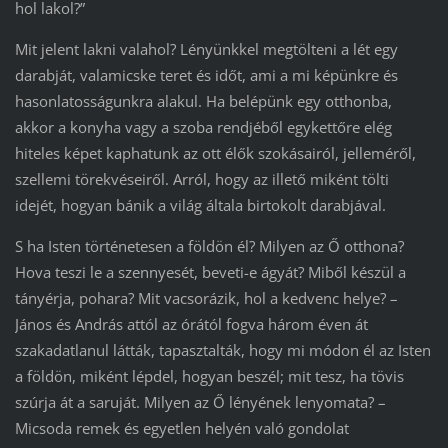
hol lakol?”
Mit jelent lakni valahol? Lényünkkel megtölteni a lét egy
darabját, valamicske teret és időt, ami a mi képünkre és
hasonlatosságunkra alakul. Ha belépünk egy otthonba,
akkor a konyha vagy a szoba rendjéből egykettőre elég
hiteles képet kaphatunk az ott élők szokásairól, jelleméről,
szellemi törekvéseiről. Arról, hogy az illető miként tölti
idejét, hogyan bánik a világ általa birtokolt darabjával.
S ha Isten történetesen a földön él? Milyen az Ő otthona?
Hova teszi le a szennyesét, beveti-e ágyát? Miből készül a
tányérja, pohara? Mit vacsorázik, hol a kedvenc helye? –
János és András attól az órától fogva három éven át
szakadatlanul látták, tapasztalták, hogy mi módon él az Isten
a földön, miként lépdel, hogyan beszél; mit tesz, ha tövis
szúrja át a saruját. Milyen az Ő lényének lenyomata? –
Micsoda remek és egyetlen helyén való gondolat