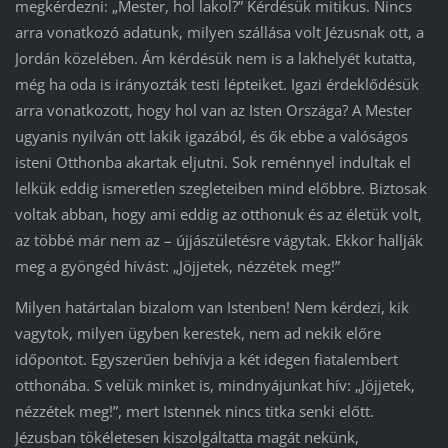
megkérdezni: „Mester, hol lakol?” Kérdésük mitikus. Nincs
arra vonatkozó adatunk, milyen szállása volt Jézusnak ott, a
Jordán közelében. Ám kérdésük nem is a lakhelyét kutatta,
még ha oda is irányozták testi lépteiket. Igazi érdeklődésük
arra vonatkozott, hogy hol van az Isten Országa? A Mester
ugyanis nyilván ott lakik igazából, és ők ebbe a valóságos
isteni Otthonba akartak eljutni. Sok reménnyel indultak el
lelkük eddig ismeretlen szegleteiben mind előbbre. Biztosak
voltak abban, hogy ami eddig az otthonuk és az életük volt,
az többé már nem az – újjászületésre vágytak. Ekkor hallják
meg a gyöngéd hívást: „Jöjjetek, nézzétek meg!”
Milyen határtalan bizalom van Istenben! Nem kérdezi, kik
vagytok, milyen ügyben kerestek, nem ad nekik előre
időpontot. Egyszerűen behívja a két idegen fiatalembert
otthonába. S velük minket is, mindnyájunkat hív: „Jöjjetek,
nézzétek meg!”, mert Istennek nincs titka senki előtt.
Jézusban tökéletesen kiszolgáltatta magát nekünk,