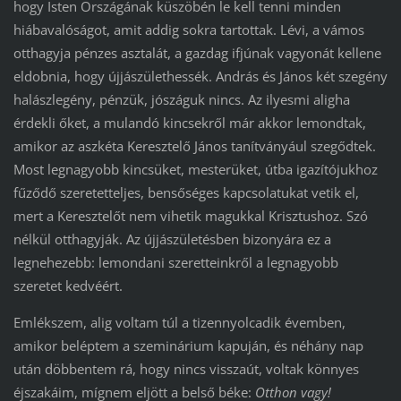
hogy Isten Országának küszöbén le kell tenni minden
hiábavalóságot, amit addig sokra tartottak. Lévi, a vámos
otthagyja pénzes asztalát, a gazdag ifjúnak vagyonát kellene
eldobnia, hogy újjászülethessék. András és János két szegény
halászlegény, pénzük, jószáguk nincs. Az ilyesmi aligha
érdekli őket, a mulandó kincsekről már akkor lemondtak,
amikor az aszkéta Keresztelő János tanítványául szegődtek.
Most legnagyobb kincsüket, mesterüket, útba igazítójukhoz
fűződő szeretetteljes, bensőséges kapcsolatukat vetik el,
mert a Keresztelőt nem vihetik magukkal Krisztushoz. Szó
nélkül otthagyják. Az újjászületésben bizonyára ez a
legnehezebb: lemondani szeretteinkről a legnagyobb
szeretet kedvéért.
Emlékszem, alig voltam túl a tizennyolcadik évemben,
amikor beléptem a szeminárium kapuján, és néhány nap
után döbbentem rá, hogy nincs visszaút, voltak könnyes
éjszakáim, mígnem eljött a belső béke:
Otthon vagy!