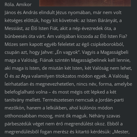
Róla. Amikor
János és András elindult Jézus nyomában, már nem volt
kétséges előttük, hogy kit követnek: az Isten Bárányát, a
Messiást, az Élő Isten Fiát, akit a nép évezredek óta, a
bűnbeesés óta várt. Ám valójában kicsoda az Élő Isten Fia?
Mózes sem kapott egyéb feleletet az égő csipkeborokból,
csupán azt, hogy Jahve: „Én vagyok”. Vagyis a Magasságbeli
maga a Valóság. Fiának szintén Magasságbelinek kell lennie,
aki maga is Isten, de miután két Isten, két Valóság nem lehet,
Ő és az Atya valamilyen titokzatos módon egyek. A Valóság
leírhatatlan és megnevezhetetlen, nincs név, forma, amelybe
belefoglalható volna – és most mégis ott lépked a két
tanítvány mellett. Természetesen nemcsak a Jordán-parti
mezőkön, hanem a lelkükben, ahol különös módon
otthonosabban mozog, mint ők maguk. Néhány szavas
párbeszédük véget nem érő megrendülést okoz. Ebből a
megrendülésből fogan merész és kitartó kérdésük: „Mester,