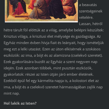
a beavatás
szentségeinek
vételére.
Lassan, hétről
hétre tárult föl előttük az a világ, amelybe belépni készültek:
Krisztus világa, a krisztusi élet mélysége és gazdagsága. Az
Egyház minden évben hívja fiait és leányait, hogy ismételjük
meg ezt a lelki utazást. Ezen az úton elkísérnek a szokásos
eszközök: az ima, a böjt és az alamizsna (cselekvő szeretet).
Ezek gyakorlására buzdít az Egyház a szent negyven nap
idején. Ezek azonban többek, mint pusztán eszközök,
gyakorlatok: részei az Isten útján járó ember életének.
Ezekből épül fel egy kármelita napja is, a kolostori élet az
ima, a böjt és a cselekvő szeretet hármasságában zajlik nap
mint nap.
Hol lakik az Isten?