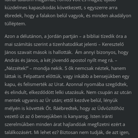
küzdelmes kapaszkodás következett, s egyszerre arra
ébredek, hogy a falakon belül vagyok, és minden akadályon
túlléptem.
Azon a délutánon, a Jordán partján – a bibliai tízedik óra a
mai számítás szerint a tizenhatodikat jelenti – Keresztelő
János szavait mások is hallották. Ám annyi bizonyos, hogy
András és János, a két jövendő apostol nyílt meg rá. –
„Nézzétek!” – mondja nekik. S ők nemcsak néztek, hanem
láttak is. Felpattant előttük, vagy inkább a bensejükben egy
kapu, és felismerték az Urat. Azonnal nyomába szegődtek,
és elindult, elkezdődött lelki utazásuk. Nem csupán az utcán
mentek ugyanis az Úr után; ettől kezdve belül, lényük
mélyén is követték Őt. Ráébredtek, hogy az Üdvözítőhöz
vezető út az ő bensejükben is kanyarog. Isten iránti
szerelmükben minden árat hajlandóak megfizetni ezért a
találkozásért. Mi lehet ez? Biztosan nem tudják, de azt igen,