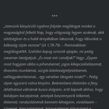
***
„Istenünk könyörülő irgalma folytán meglátogat minket a
magasságból felkelő Nap, hogy világosság legyen azoknak, akik
sötétségben és a halál árnyékában lakoznak, hogy lábunkat a
békesség útján vezesse” (Lk 1,78-79). – Pontosabban:
meglátogatNA. Szelíden kopog szívünk ajtaján, mi pedig
zavartan latolgatjuk: „És most mit csináljak?” Vagy: „Éppen
most hagyjam abba a pihenésemet, jogos kikapcsolódásomat,
élvezetes munkámat, sürgős kötelességteljesítésemet,
vallásgyakorlatomat… egy váratlan látogató miatt?” – Pedig
olyan egyszerű volna kinyitni. Beáramlana életembe a fény,
átláthatóvá válnának kusza dolgaim, erőt kapnék ahhoz, hogy
kidobjam kacatjaimat, amelyek beszennyezik lelkemet,
életemet; rendeződnének bennem kétségeim, vívódásaim –
szívemet, kapcsolataimat, környezetemet elárasztaná a