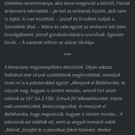
tökéletes teremtménye, akit eleve megóvott a bűntől, Fiának
érdemeire tekintettel – jár-kel az emberek között, akik nem
is sejtik, ki van közöttük. – József és Erzsébet tudják a
Szentlélek által. – Mária és vele együtt az emberré lett Isten
kiszolgáltatott. József gondoskodására szorulnak. Egészen
kicsik. – A názáreti otthon az alázat iskolája.
***
A Karácsony megünneplésére készülünk. Olyan sokszor
hallottuk már Urunk születésének meghirdetését, mondjuk
most mi is a pásztorokkal együtt: „Menjünk el Betlehembe, és
nézzük meg, hogyan is történt mindaz, amiről hírt adott
nekünk az Úr!” (Lk 2,15b). Szítsuk fel lelkesedésünket, iránta
való szeretetünket, kíváncsiságunkat, és menjünk el
Betlehembe, hogy megnézzük, hogyan is történt mindez… A
pásztorok azt találták ott, amit az angyal mondott nekik:
„Máriát, Józsefet és a jászolban fekvő Kisdedet. Amikor