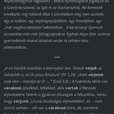
Anyaszentegyház tagjaiként – Mária nyitottságával fogadjuk be
a Szentírás szavait, az Igét és az Eucharisztiát, Aki bennünk
növekszik, míg tetteink által a szeretetben meg nem születik:
egy jó szóban, egy segítségnyújtásban, egy mosolyban, egy
„már megbocsátottam”-tekintetben… A karácsonyi Gyermek
arcvonásai már-már felragyognak az Egyház-Anya ölén: számos
gyermekének imával átitatott arcán és tettekre kész
jóakaratában.
***
„A mi hazánk azonban a mennyben van. Onnan
várjuk
az
Üdvözítőt is: az Úr Jézus Krisztust” (Fil 3,20). „Azért
várjatok
csak rám – mondja az Úr -…” (Szof 3,8) –
A Szentírás telve van
várakozó
szívekkel, lelkekkel, akik
vártak
a Messiás
eljövetelére; felénk is gyakran elhangzik a felszólítás, kérés,
hogy
várjunk
„Urunk dicsőséges eljövetelére”, és - nem
utolsó sorban – ott van a
várakozó
Isten, aki szeretne