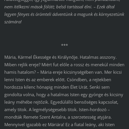
nem ítélkezni mások fölött; belső tartással élni. – Ezek által
legyen fényes és örömteli ádventünk a magunk és környezetünk
számára!
***
Mária, Kármel Ékessége és Királynője. Hatalmas asszony.
Miben rejlik ereje? Miért fut előle a rossz és menekül minden
hamis hatalom? – Mária ereje kicsinységében van. Mer kicsi
lenni Isten és az emberek előtt. Csöndben, a rejtekben
hordozza kilenc hónapig minden Élet Urát. Senki sem
gondolta volna, hogy a hatalmas Isten egy gyönge és kicsiny
leány méhébe rejtőzik. Egyedülálló bensőséges kapcsolat,
amely titok. A legmélységesebb titok. Isten-hordozó –
mondták Remete Szent Antalra, a szerzetesség atyjára.
Mennyivel igazabb ez Máriára! Ez a fiatal leány, aki Isten