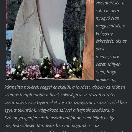
visszatérését, a
soha le nem
nyugvó Nap
megjelenését, a
Vőlegény
érkezését, aki az
örök
menyegzőre
vezet. Milyen
szép, hogy
amikor mi,
kármelita nővérek reggel énekeljük a laudest, abban az időben
számos templomban a hívek sokasága vesz részt a rorate-
szentmisén, és a Gyermekét váró Szűzanyával virraszt. Lélekben
együtt tekintünk, vágyakozó szívvel a hajnalhasadásra, a
Szűzanya igenjére és bensőnk imájában szemléljük az Ige
megtestesülését. Mindeközben mi magunk is – az