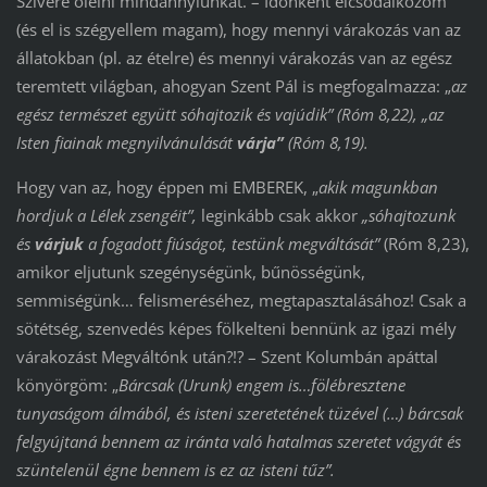
Szívére ölelni mindannyiunkat. – Időnként elcsodálkozom
(és el is szégyellem magam), hogy mennyi várakozás van az
állatokban (pl. az ételre) és mennyi várakozás van az egész
teremtett világban, ahogyan Szent Pál is megfogalmazza: „
az
egész természet együtt sóhajtozik és vajúdik” (Róm 8,22), „az
Isten fiainak megnyilvánulását
várja”
(Róm 8,19).
Hogy van az, hogy éppen mi EMBEREK, „
akik magunkban
hordjuk a Lélek
zsengéit”,
leginkább csak akkor
„sóhajtozunk
és
várjuk
a fogadott fiúságot, testünk megváltását”
(Róm 8,23),
amikor eljutunk szegénységünk, bűnösségünk,
semmiségünk… felismeréséhez, megtapasztalásához! Csak a
sötétség, szenvedés képes fölkelteni bennünk az igazi mély
várakozást Megváltónk után?!? – Szent Kolumbán apáttal
könyörgöm: „
Bárcsak (Urunk) engem is…fölébresztene
tunyaságom álmából, és isteni szeretetének tüzével (…) bárcsak
felgyújtaná bennem az iránta való hatalmas szeretet vágyát és
szüntelenül égne bennem is ez az isteni tűz”.