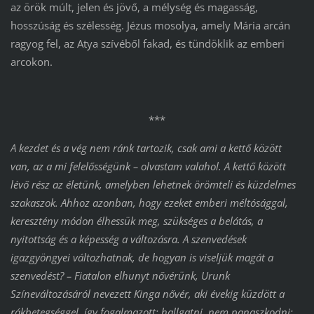
az örök múlt, jelen és jövő, a mélység és magasság,
hosszúság és szélesség. Jézus mosolya, amely Mária arcán
ragyog fel, az Atya szívéből fakad, és tündöklik az emberi
arcokon.
***
A kezdet és a vég nem ránk tartozik, csak ami a kettő között
van, az a mi felelősségünk – olvastam valahol. A kettő között
lévő rész az életünk, amelyben lehetnek örömteli és küzdelmes
szakaszok. Ahhoz azonban, hogy ezeket emberi méltósággal,
keresztény módon élhessük meg, szükséges a belátás, a
nyitottság és a képesség a változásra. A szenvedések
igazgyöngyei változhatnak, de hogyan is viseljük magát a
szenvedést? – Fiatalon elhunyt nővérünk, Urunk
Színeváltozásáról nevezett Kinga nővér, aki évekig küzdött a
rákbetegséggel, így fogalmazott: hallgatni, nem panaszkodni;