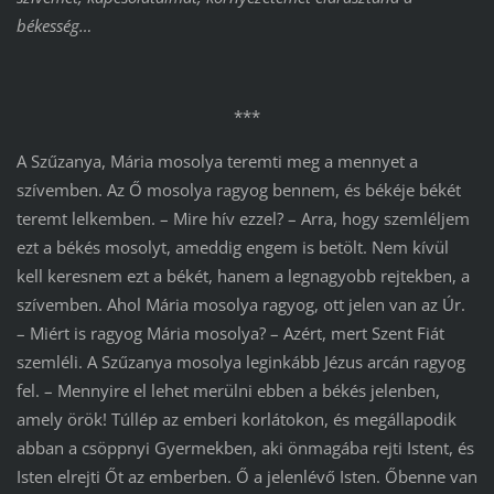
békesség…
***
A Szűzanya, Mária mosolya teremti meg a mennyet a
szívemben. Az Ő mosolya ragyog bennem, és békéje békét
teremt lelkemben. – Mire hív ezzel? – Arra, hogy szemléljem
ezt a békés mosolyt, ameddig engem is betölt. Nem kívül
kell keresnem ezt a békét, hanem a legnagyobb rejtekben, a
szívemben. Ahol Mária mosolya ragyog, ott jelen van az Úr.
– Miért is ragyog Mária mosolya? – Azért, mert Szent Fiát
szemléli. A Szűzanya mosolya leginkább Jézus arcán ragyog
fel. – Mennyire el lehet merülni ebben a békés jelenben,
amely örök! Túllép az emberi korlátokon, és megállapodik
abban a csöppnyi Gyermekben, aki önmagába rejti Istent, és
Isten elrejti Őt az emberben. Ő a jelenlévő Isten. Őbenne van