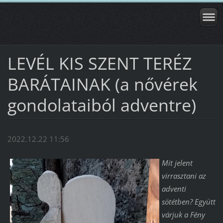
LEVÉL KIS SZENT TERÉZ
BARÁTAINAK (a nővérek
gondolataiból adventre)
2022.12.22 11:56
Mit jelent
virrasztani az
adventi
sötétben? Együtt
várjuk a Fény