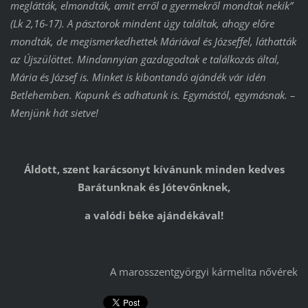
meglátták, elmondták, amit erről a gyermekről mondtak nekik”
(Lk 2,16-17). A pásztorok mindent úgy találtak, ahogy előre
mondták, de megismerkedhettek Máriával és Józseffel, láthatták
az Újszülöttet. Mindannyian gazdagodtak e találkozás által,
Mária és József is. Minket is kibontandó ajándék vár idén
Betlehemben. Kapunk és adhatunk is. Egymástól, egymásnak. –
Menjünk hát sietve!
Áldott, szent karácsonyt kívánunk minden kedves
Barátunknak és Jótevőnknek,
a valódi béke ajándékával!
A marosszentgyörgyi kármelita nővérek