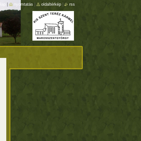
lap
|
nyomtatás
|
oldaltérkép
|
rss