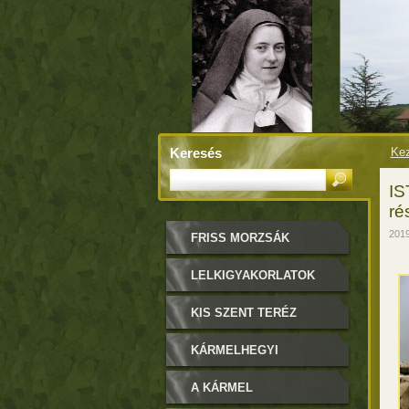
Keresés
Kez
IS
ré
2019
FRISS MORZSÁK
LELKIGYAKORLATOK
KIS SZENT TERÉZ
KÁRMELHEGYI
BOLDOGASSZONY
A KÁRMEL