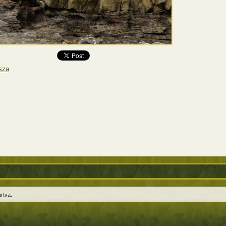
sza
rtva.