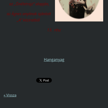
az „Önéletrajz” alapján,
az Ágnes anyának ajánlott
„A” kéziratból
13. rész
Hanganyag
« Vissza