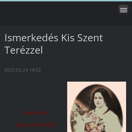
Ismerkedés Kis Szent
Terézzel
2025.03.29 14:52
Gondolatok
Szent Teréz életéről