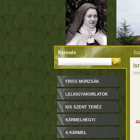
Keresés
Kez
Is
2025
FRISS MORZSÁK
LELKIGYAKORLATOK
KIS SZENT TERÉZ
KÁRMELHEGYI
az
BOLDOGASSZONY
A KÁRMEL