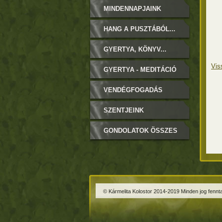
MINDENNAPJAINK
HANG A PUSZTÁBÓL...
GYERTYA, KÖNYV...
Vis
GYERTYA - MEDITÁCIÓ
VENDÉGFOGADÁS
SZENTJEINK
GONDOLATOK ÖSSZES
© Kármelita Kolostor 2014-2019 Minden jog fennta