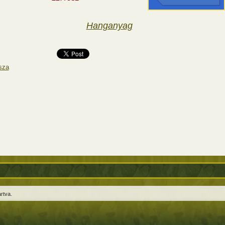
Hanganyag
sza
rtva.