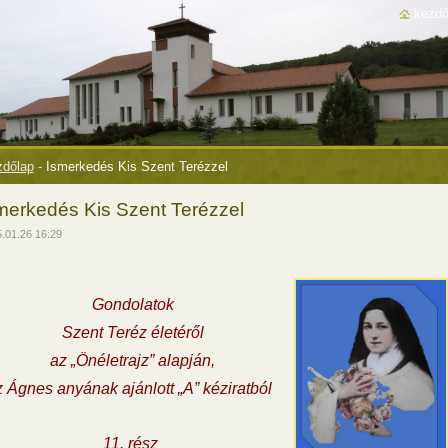
kezdő
dőlap
-
Ismerkedés Kis Szent Terézzel
merkedés Kis Szent Terézzel
.01.26 16:29
Gondolatok
Szent Teréz életéről
az „Önéletrajz” alapján,
 Ágnes anyának ajánlott „A” kéziratból
11. rész