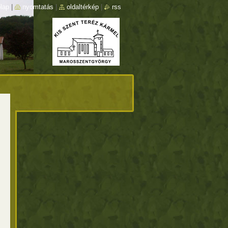
lap
|
nyomtatás
|
oldaltérkép
|
rss