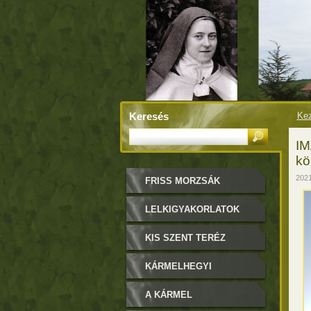
Keresés
Kez
IM
kö
2021
FRISS MORZSÁK
LELKIGYAKORLATOK
KIS SZENT TERÉZ
KÁRMELHEGYI
BOLDOGASSZONY
A KÁRMEL