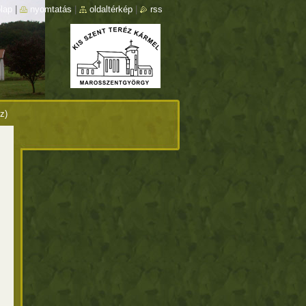
lap
|
nyomtatás
|
oldaltérkép
|
rss
z)