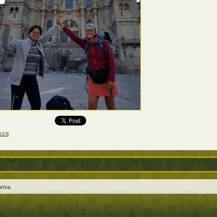
sza
rtva.