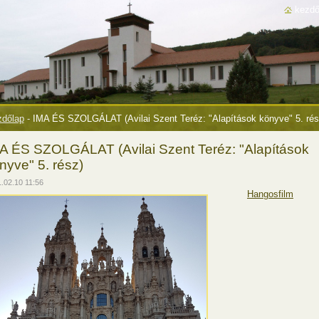
kezdő
dőlap
-
IMA ÉS SZOLGÁLAT (Avilai Szent Teréz: "Alapítások könyve" 5. rés
A ÉS SZOLGÁLAT (Avilai Szent Teréz: "Alapítások
nyve" 5. rész)
.02.10 11:56
Hangosfilm