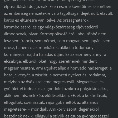
elpusztításán dolgoznak. Ezen eszme követőinek szemében
az emberiség nemzetekre való tagoltsága idejétmúlt, elavult,
káros és eltűnésre van ítélve. Az országhatárok
lerombolásáról és egy világköztársaság eljöveteléről
álmodoznak, olyan Kozmopolisz-féléről, ahol többé nem
lesz sem francia, sem német, sem magyar, sem japán, sem
orosz, hanem csak munkások, akiket a tudomány
kormányoz majd a haladás útján. Ez az eszmény annyira
elcsábítja, elbűvöli őket, hogy szeretnének mindent
megsemmisíteni, ami útjukat állja: a honvédő hadsereget, a
haza jelvényét, a zászlót, a nemzeti nyelvet és irodalmat,
melyben az ősök szelleme megtestesül. Megvetéssel és
gyűlölettel tudnak csak gondolni azokra a polgártársaikra,
akik nem hisznek képzelődéseikben: »Ezek a kokárdások,
elfogultak, soviniszták, rajongók méltók az általános
megvetésre« – mondják. Amikor viszont idegenekről
beszélnek nekik, ellágyul a szívük és csupa gyöngédséggel