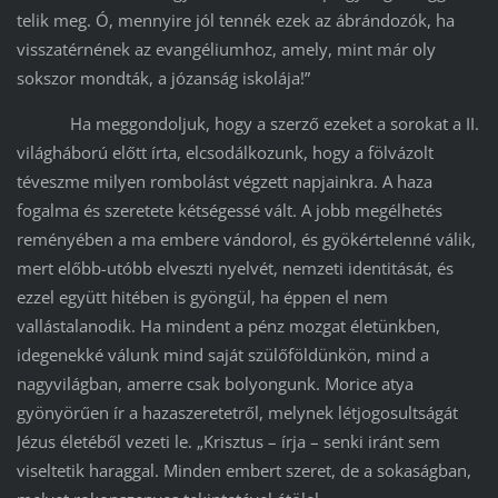
telik meg. Ó, mennyire jól tennék ezek az ábrándozók, ha
visszatérnének az evangéliumhoz, amely, mint már oly
sokszor mondták, a józanság iskolája!”
Ha meggondoljuk, hogy a szerző ezeket a sorokat a II.
világháború előtt írta, elcsodálkozunk, hogy a fölvázolt
téveszme milyen rombolást végzett napjainkra. A haza
fogalma és szeretete kétségessé vált. A jobb megélhetés
reményében a ma embere vándorol, és gyökértelenné válik,
mert előbb-utóbb elveszti nyelvét, nemzeti identitását, és
ezzel együtt hitében is gyöngül, ha éppen el nem
vallástalanodik. Ha mindent a pénz mozgat életünkben,
idegenekké válunk mind saját szülőföldünkön, mind a
nagyvilágban, amerre csak bolyongunk. Morice atya
gyönyörűen ír a hazaszeretetről, melynek létjogosultságát
Jézus életéből vezeti le. „Krisztus – írja – senki iránt sem
viseltetik haraggal. Minden embert szeret, de a sokaságban,