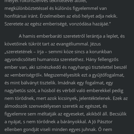
melyet rokonszenves tekintetével átölel,
megkülönböztetéssel és különös figyelemmel van
honfitársai iránt. Érzelmeiben az első helyet adja nekik.
Szeretete az egész emberiségé, vonzódása hazájáé.”
A hamis emberbaráti szeretetről lerántja a leplet, és
követőinek tükröt tart az evangéliummal. Jézus
„szeretetének – írja – semmi köze sincs a korunkban
agyondicsőített humanista szeretethez. Hány fellengzős
ember van, aki színészkedő és nagyhangú tisztelettel beszél
az »emberiségről«. Megszemélyesítik ezt a gyűjtőfogalmat,
és mint bálványt tisztelik. Imádnak egy fogalmat, egy
nagybetűs szót, a húsból és vérből való emberekkel pedig
nem törődnek, mert azok kicsinyek, jelentéktelenek. Ezek az
álmodozók szenvedélyesen szeretik az egészet, és
figyelemre sem méltatják az egyeseket, akikből áll. Becsülik
a nyájat, s nem törődnek a bárányokkal. A Jó Pásztor
ellenben gondját viseli minden egyes juhnak. Ő nem