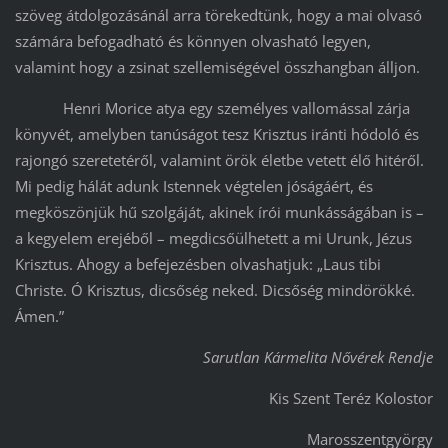
szöveg átdolgozásánál arra törekedtünk, hogy a mai olvasó
számára befogadható és könnyen olvasható legyen,
valamint hogy a zsinat szellemiségével összhangban álljon.
Henri Morice atya egy személyes vallomással zárja
könyvét, amelyben tanúságot tesz Krisztus iránti hódoló és
rajongó szeretetéről, valamint örök életbe vetett élő hitéről.
Mi pedig hálát adunk Istennek végtelen jóságáért, és
megköszönjük hű szolgáját, akinek írói munkásságában is –
a kegyelem erejéből – megdicsőülhetett a mi Urunk, Jézus
Krisztus. Ahogy a befejezésben olvashatjuk: „Laus tibi
Christe. Ó Krisztus, dicsőség neked. Dicsőség mindörökké.
Ámen.”
Sarutlan Kármelita Nővérek Rendje
Kis Szent Teréz Kolostor
Marosszentgyörgy