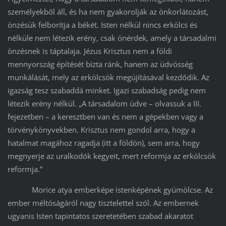
személyekből áll, és ha nem gyakorolják az önkorlátozást,
önzésük felborítja a békét. Isten nélkül nincs erkölcs és
nélküle nem létezik erény, csak önérdek, amely a társadalmi
önzésnek is táptalaja. Jézus Krisztus nem a földi
mennyország építését bízta ránk, hanem az üdvösség
munkálását, mely az erkölcsök megújításával kezdődik. Az
igazság tesz szabaddá minket. Igazi szabadság pedig nem
létezik erény nélkül. „A társadalom üdve – olvassuk a III.
fejezetben – a keresztben van és nem a gépekben vagy a
törvénykönyvekben. Krisztus nem gondol arra, hogy a
hatalmat magához ragadja (itt a földön), sem arra, hogy
megnyerje az uralkodók kegyeit, mert reformja az erkölcsök
reformja.”
Morice atya emberképe istenképének gyümölcse. Az
ember méltóságáról nagy tisztelettel szól. Az embernek
ugyanis Isten tapintatos szeretetében szabad akaratot