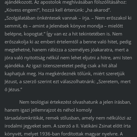
ajándékozott. Az apostolok meghívásában fölszólításához:
„Kövess engem!”, hozzá kell értenünk: „ha akarod”.
„Szolgálatában önkéntesek vannak – írja. – Nem erőszakol ki
semmit, és – amint a Jelenések könyve mondja – mielőtt
belépne, kopogtat.” Így van ez a hit tekintetében is. Nem
erőszakolja ki az emberi értelemtől a benne való hitet, pedig
megtehetné, hanem rábízza a személyes jóakaratra, mert a
jóra való nyitottság nélkül nem lehet eljutni a hitre, ami Isten
ajándéka. Az igazi istenszeretetet pedig csak a hit által
kaphatjuk meg. Ha megkérdeznék tőlünk, miért szeretjük
Jézust, a szerző szerint ezt válaszolhatnánk: „Szeretem, mert
ő Jézus.”
Nem teológiai értekezést olvashatunk a jelen írásban,
hanem igazi jellemrajzot és néhol komoly
társadalomkritikát, remek stílusban, amely nem nélkülözi az
irodalmi jegyeket sem. A szerző a II. Vatikáni Zsinat előtt írta
könyvét, melyet 1936-ban fordítottak magyar nyelvre. A