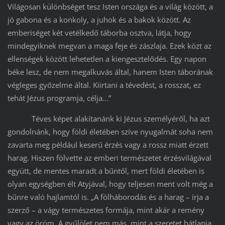
Világosan különbséget tesz Isten országa és a világ között, a
jó gabona és a konkoly, a juhok és a bakok között. Az
emberiséget két vetélkedő táborba osztva, látja, hogy
mindegyiknek megvan a maga feje és zászlaja. Ezek közt az
ellenségek között lehetetlen a kiengesztelődés. Egy napon
béke lesz, de nem megalkuvás által, hanem Isten táborának
végleges győzelme által. Kiirtani a tévedést, a rosszat, ez
tehát Jézus programja, célja…”
Téves képet alakítanánk ki Jézus személyéről, ha azt
gondolnánk, hogy földi életében szíve nyugalmát soha nem
zavarta meg például keserű érzés vagy a rossz miatt érzett
harag. Hiszen fölvette az emberi természetet érzésvilágával
együtt, de mentes maradt a bűntől, mert földi életében is
olyan egységben élt Atyjával, hogy teljesen ment volt még a
bűnre való hajlamtól is. „A fölháborodás és a harag – írja a
szerző – a vágy természetes formája, mint akár a remény
vagy az öröm. A gyűlölet nem más, mint a szeretet hátlapja.