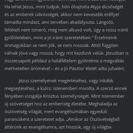
Ha tehát Jézus, mint tudjuk, hőn óhajtotta Atyja dicsőségét
és az emberek üdvösségét, akkor nem kevesebb eréllyel
támadta mindazt, ami tervében akadályozta. Lángoló,
feltételt nem ismerő, meg nem alkuvó volt, úgy a rossz iránti
gyűlöletében, mint a jó iránti szeretetében.” Érzelmeink
önmagukban se nem jók, se nem rosszak. Attól függően
válnak jóvá vagy rosszá, hogy mit kezdünk velük. Jézusban is
összecsapott például a halálfélelem gyötrelme a megváltás
mérhetetlen örömével – és a Jó Pásztor életét adta juhaiért.
Jézus személyének megértéséhez, vagy inkább
megsejtéséhez, a kulcs: istenemberi mivolta. A szerző ennek
fényében vizsgálja Krisztus személyiségét. Mint Istenember
új szövetséget hoz az emberiség életébe. Meghaladja az
ószövetség világát, mert evangéliumában egyedüli
parancsként a szeretetet adja. „Amikor az Ószövetségből
áttérünk az evangéliumra, azt hisszük, egy új világba