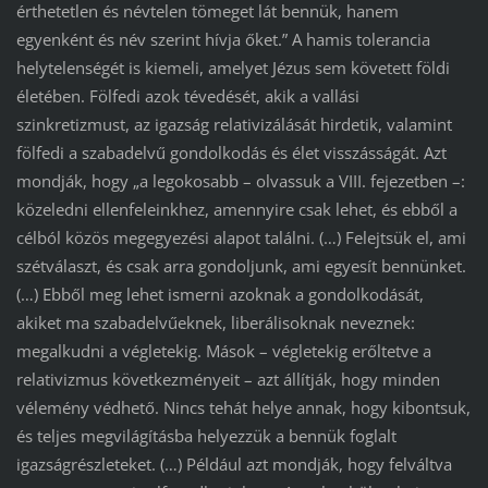
érthetetlen és névtelen tömeget lát bennük, hanem
egyenként és név szerint hívja őket.” A hamis tolerancia
helytelenségét is kiemeli, amelyet Jézus sem követett földi
életében. Fölfedi azok tévedését, akik a vallási
szinkretizmust, az igazság relativizálását hirdetik, valamint
fölfedi a szabadelvű gondolkodás és élet visszásságát. Azt
mondják, hogy „a legokosabb – olvassuk a VIII. fejezetben –:
közeledni ellenfeleinkhez, amennyire csak lehet, és ebből a
célból közös megegyezési alapot találni. (…) Felejtsük el, ami
szétválaszt, és csak arra gondoljunk, ami egyesít bennünket.
(…) Ebből meg lehet ismerni azoknak a gondolkodását,
akiket ma szabadelvűeknek, liberálisoknak neveznek:
megalkudni a végletekig. Mások – végletekig erőltetve a
relativizmus következményeit – azt állítják, hogy minden
vélemény védhető. Nincs tehát helye annak, hogy kibontsuk,
és teljes megvilágításba helyezzük a bennük foglalt
igazságrészleteket. (…) Például azt mondják, hogy felváltva