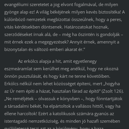
evangéliumi szeretetet a jog elvont fogalmával, de milyen
gyönge alap ez! A világ békéjének milyen kevés biztosítéka! A
különböző nemzetek megbízottai összeülnek, hogy a peres,
vitás kérdésekben döntsenek. Határozatokat hoznak,
szerződéseket írnak alá, de – még ha őszintén is gondolják –
mit érnek ezek a megegyezések? Annyit érnek, amennyit a
bizonytalan és változó emberi akarat ér.”
Az erkölcs alapja a hit, amit egyetlenegy
eszmeáramlat sem kerülhet meg anélkül, hogy ne okozná
önnön pusztulását, és hogy kárt ne tenne követőiben.
Erkölcs nélkül nem lehet közösséget építeni, mert „hogyha
az Úr nem építi a házat, hasztalan fárad az építő” (Zsolt 126).
„Ne reméljétek – olvassuk e könyvben –, hogy fönntartjátok
a társadalmi békét, ha elpártoltok a vallásos hittől, vagy ha
ellene harcoltok! Ezért a katolikusok számára gyanús az
istentagadó nemzetköziség, és minden jó hazafi szemében
gyűlöletessé teszi azt az a körülmény, hogy a haza