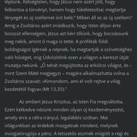
léptünk. Kétségtelen, hogy Jézus nem azért jött, hogy
felbontsa a törvényt, hanem hogy tökéletesítse; megtartja
lényegét és új szellemet önt belé.” Miben áll ez az új szellem?
Amíg a Zsoltáros azért imádkozik, hogy Isten álljon érte
bosszút ellenségein, Jézus azt kéri tőlünk, hogy bocsássunk
meg nekik, amint ő maga is tette. A próféták földi
boldogságot ígérnek a népnek, ha megtartják a szövetséghez
való hűséget, míg Üdvözítőnk ezen a világon a kereszt útját
mutatja nekünk. „Ő tehát megújította az erkölcsi világot, és –
mint Szent Máté megjegyzi – magára alkalmazhatta volna a
Zsoltáros szavait: »Kimondom, ami el volt rejtve a világ
kezdetétől fogva« (Mt 13,35).”
Az embert Jézus Krisztus, az Isten Fia megváltotta.
Ezért kétkedve nézünk minden olyan új kezdeményezést,
amely erre a célra irányul, legalábbis szóban. Mai
világunkban az érdekek mozgatnak mindent, melynek
mozgatórugója a pénz. A tetszetős eszmék mögött a régi és