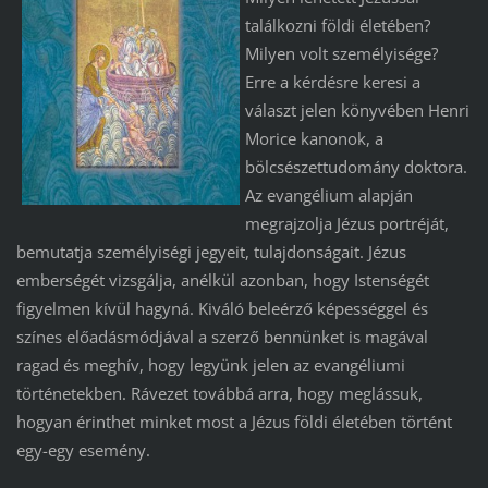
találkozni földi életében?
Milyen volt személyisége?
Erre a kérdésre keresi a
választ jelen könyvében Henri
Morice kanonok, a
bölcsészettudomány doktora.
Az evangélium alapján
megrajzolja Jézus portréját,
bemutatja személyiségi jegyeit, tulajdonságait. Jézus
emberségét vizsgálja, anélkül azonban, hogy Istenségét
figyelmen kívül hagyná. Kiváló beleérző képességgel és
színes előadásmódjával a szerző bennünket is magával
ragad és meghív, hogy legyünk jelen az evangéliumi
történetekben. Rávezet továbbá arra, hogy meglássuk,
hogyan érinthet minket most a Jézus földi életében történt
egy-egy esemény.