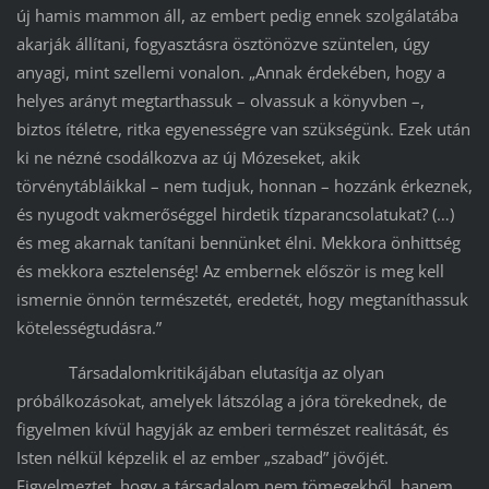
új hamis mammon áll, az embert pedig ennek szolgálatába
akarják állítani, fogyasztásra ösztönözve szüntelen, úgy
anyagi, mint szellemi vonalon. „Annak érdekében, hogy a
helyes arányt megtarthassuk – olvassuk a könyvben –,
biztos ítéletre, ritka egyenességre van szükségünk. Ezek után
ki ne nézné csodálkozva az új Mózeseket, akik
törvénytábláikkal – nem tudjuk, honnan – hozzánk érkeznek,
és nyugodt vakmerőséggel hirdetik tízparancsolatukat? (…)
és meg akarnak tanítani bennünket élni. Mekkora önhittség
és mekkora esztelenség! Az embernek először is meg kell
ismernie önnön természetét, eredetét, hogy megtaníthassuk
kötelességtudásra.”
Társadalomkritikájában elutasítja az olyan
próbálkozásokat, amelyek látszólag a jóra törekednek, de
figyelmen kívül hagyják az emberi természet realitását, és
Isten nélkül képzelik el az ember „szabad” jövőjét.
Figyelmeztet, hogy a társadalom nem tömegekből, hanem