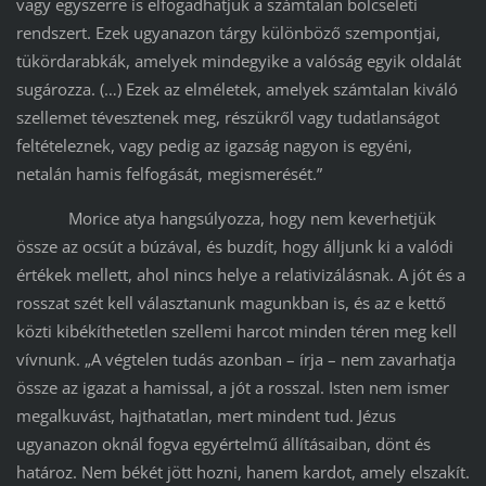
vagy egyszerre is elfogadhatjuk a számtalan bölcseleti
rendszert. Ezek ugyanazon tárgy különböző szempontjai,
tükördarabkák, amelyek mindegyike a valóság egyik oldalát
sugározza. (…) Ezek az elméletek, amelyek számtalan kiváló
szellemet tévesztenek meg, részükről vagy tudatlanságot
feltételeznek, vagy pedig az igazság nagyon is egyéni,
netalán hamis felfogását, megismerését.”
Morice atya hangsúlyozza, hogy nem keverhetjük
össze az ocsút a búzával, és buzdít, hogy álljunk ki a valódi
értékek mellett, ahol nincs helye a relativizálásnak. A jót és a
rosszat szét kell választanunk magunkban is, és az e kettő
közti kibékíthetetlen szellemi harcot minden téren meg kell
vívnunk. „A végtelen tudás azonban – írja – nem zavarhatja
össze az igazat a hamissal, a jót a rosszal. Isten nem ismer
megalkuvást, hajthatatlan, mert mindent tud. Jézus
ugyanazon oknál fogva egyértelmű állításaiban, dönt és
határoz. Nem békét jött hozni, hanem kardot, amely elszakít.