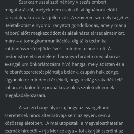
Szarkazmussal szól néhány visszás emberi
magatartásról, melyek nem csak a II. világháború előtti
társadalmakra voltak jellemzők. A szuverén személyiséget és
ítéletalkotást elnyomó irányított gondolkodás, amely már a
háború előtt megkezdődött és aláaknázta társadalmainkat,
mára – a tömegkommunikációs, digitális technika
robbanásszerű fejlődésével – mindent elárasztott. A
hedonista életszemléletet harsogva hirdető médiában az
evangélium önkorlátozásra hívó hangja, mely az Isten és a
felebarát szeretetét plántálja belénk, csupán halk zönge.
Ugyanakkor mindenki érzékeli, hogy a világ szakadék felé
rohan, és különféle próbálkozások is születnek ennek
megakadályozására.
A szerző hangsúlyozza, hogy az evangéliumi
szeretetnek nincs alternatívája sem az egyén, sem a
közösség életében. „A mai utópisták, a megvalósíthatatlan
eszmék hirdetői – írja Morice atya – föl akarják cserélni az