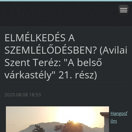
ELMÉLKEDÉS A
SZEMLÉLŐDÉSBEN? (Avilai
Szent Teréz: "A belső
várkastély" 21. rész)
2020.08.08 18:53
Hangosf
ilm