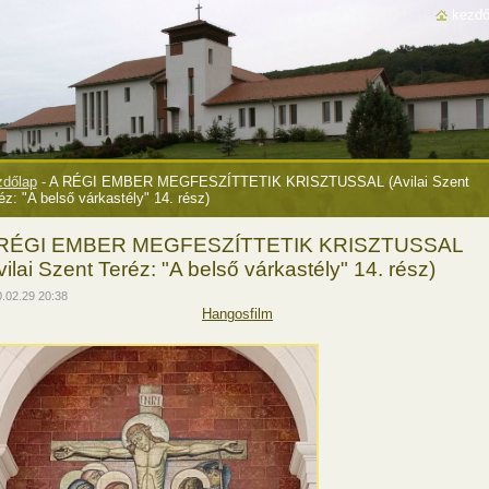
kezdő
dőlap
-
A RÉGI EMBER MEGFESZÍTTETIK KRISZTUSSAL (Avilai Szent
éz: "A belső várkastély" 14. rész)
 RÉGI EMBER MEGFESZÍTTETIK KRISZTUSSAL
vilai Szent Teréz: "A belső várkastély" 14. rész)
.02.29 20:38
Hangosfilm