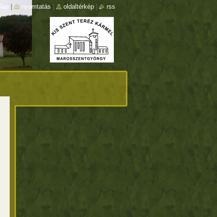
lap
|
nyomtatás
|
oldaltérkép
|
rss