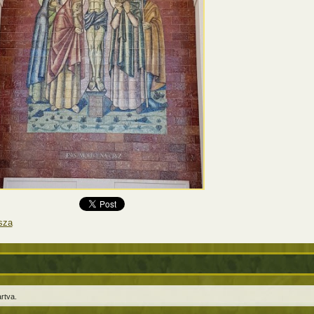
sza
rtva.