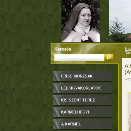
Keresés
Kez
Ter
A
(A
FRISS MORZSÁK
2020
LELKIGYAKORLATOK
KIS SZENT TERÉZ
KÁRMELHEGYI
BOLDOGASSZONY
A KÁRMEL