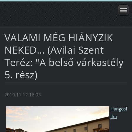
VALAMI MÉG HIÁNYZIK
NEKED... (Avilai Szent
Teréz: "A belső várkastély
5. rész)
2019.11.12 16:03
Hangosf
ilm