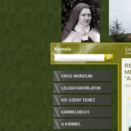
Keresés
Kez
Sze
R
ME
FRISS MORZSÁK
"A
2023
LELKIGYAKORLATOK
KIS SZENT TERÉZ
KÁRMELHEGYI
BOLDOGASSZONY
A KÁRMEL