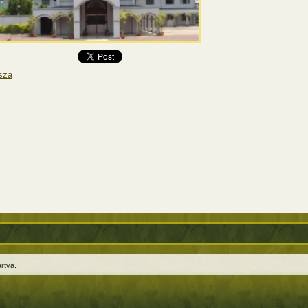
sza
rtva.