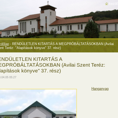
kezdő
dőlap
-
RENDÜLETLEN KITARTÁS A MEGPRÓBÁLTATÁSOKBAN (Avilai
nt Teréz: "Alapítások könyve" 37. rész)
ENDÜLETLEN KITARTÁS A
GPRÓBÁLTATÁSOKBAN (Avilai Szent Teréz:
lapítások könyve" 37. rész)
.04.05 05:27
Hanganyag