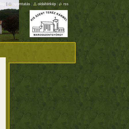
lap
|
nyomtatás
|
oldaltérkép
|
rss