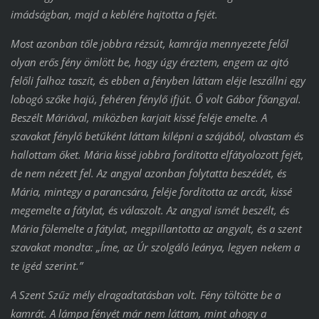
imádságban, majd a keblére hajtotta a fejét.
Most azonban tőle jobbra rézsút, kamrája mennyezete felől
olyan erős fény ömlött be, hogy úgy éreztem, engem az ajtó
felőli falhoz taszít, és ebben a fényben láttam eléje leszállni egy
lobogó szőke hajú, fehéren fénylő ifjút. Ő volt Gábor főangyal.
Beszélt Máriával, miközben karjait kissé feléje emelte. A
szavakat fénylő betűként láttam kilépni a szájából, olvastam és
hallottam őket. Mária kissé jobbra fordította elfátyolozott fejét,
de nem nézett fel. Az angyal azonban folytatta beszédét, és
Mária, mintegy a parancsára, feléje fordította az arcát, kissé
megemelte a fátylat, és válaszolt. Az angyal ismét beszélt, és
Mária fölemelte a fátylat, megpillantotta az angyalt, és a szent
szavakat mondta: „Íme, az Úr szolgáló leánya, legyen nekem a
te igéd szerint.”
A Szent Szűz mély elragadtatásban volt. Fény töltötte be a
kamrát. A lámpa fényét már nem láttam, mint ahogy a