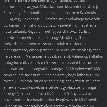
Isten iránta való messzemenő jóindulatát. „Örülj!” –
köszönti őt az angyal. (Zakariást nem köszöntötte!) „Örülj,
Sion leánya!” – mondhatná neki, de most nem Szofoniás
(3,14) vagy Zakariás (9,9) próféta szavaival akarja üdvözölni
őt, hanem – mivel új dolog veszi kezdetét – új nevet ad e
fiatal szűznek, Kegyelemmel Teljesnek nevezi őt. Ez a
köszöntés annyira meglepő, hogy Máriát magába
mélyedésre készteti. Belső útra indul: mit jelent az
elhangzott szó, amely páratlan, nem utal az Írások egyetlen
helyére sem. Mária személődésbe merül. Valami új, hallatlan
dolog történik vele, és erről szeretne beszélni Istennel, aki
vele van, amint az angyal is mondja: „Az Úr veled van!” Mária
zavarba jött, tudósít minket a narrátor, hogy láthassuk, mi
történik. Zavarba jött és belső dialógusba kezdett: mi lehet
ennek a köszöntésnek az értelme? Egy alázatos, önmaga
kicsinységének tudatában lévő istenfélő lányt zavarba
hozhatnak ezek a hatalmas horderejű szavak: Mi történik
vele? Mária „bensejében élő asszony” – mondja róla
XVI.