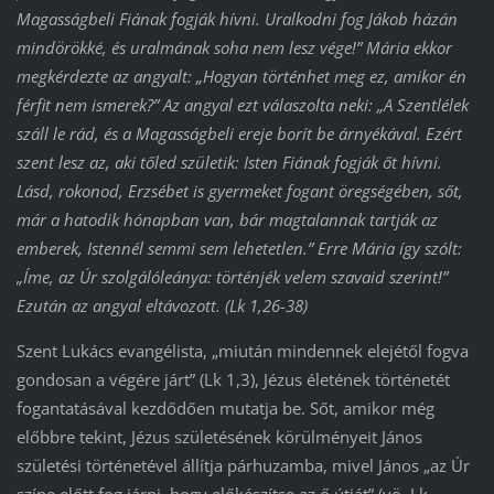
Magasságbeli Fiának fogják hívni. Uralkodni fog Jákob házán
mindörökké, és uralmának soha nem lesz vége!” Mária ekkor
megkérdezte az angyalt: „Hogyan történhet meg ez, amikor én
férfit nem ismerek?” Az angyal ezt válaszolta neki: „A Szentlélek
száll le rád, és a Magasságbeli ereje borít be árnyékával. Ezért
szent lesz az, aki tőled születik: Isten Fiának fogják őt hívni.
Lásd, rokonod, Erzsébet is gyermeket fogant öregségében, sőt,
már a hatodik hónapban van, bár magtalannak tartják az
emberek, Istennél semmi sem lehetetlen.” Erre Mária így szólt:
„Íme, az Úr szolgálóleánya: történjék velem szavaid szerint!”
Ezután az angyal eltávozott. (Lk 1,26-38)
Szent Lukács evangélista, „miután mindennek elejétől fogva
gondosan a végére járt” (Lk 1,3), Jézus életének történetét
fogantatásával kezdődően mutatja be. Sőt, amikor még
előbbre tekint, Jézus születésének körülményeit János
születési történetével állítja párhuzamba, mivel János „az Úr