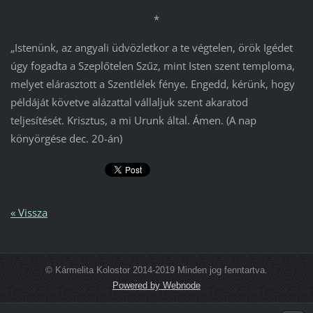
*
„Istenünk, az angyali üdvözletkor a te végtelen, örök Igédet
úgy fogadta a Szeplőtelen Szűz, mint Isten szent temploma,
melyet elárasztott a Szentlélek fénye. Engedd, kérünk, hogy
példáját követve alázattal vállaljuk szent akaratod
teljesítését. Krisztus, a mi Urunk által. Ámen. (A nap
könyörgése dec. 20-án)
« Vissza
© Kármelita Kolostor 2014-2019 Minden jog fenntartva.
Powered by Webnode