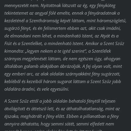
mennyezetét nem. Nyitottnak látszott az ég, egy fényköteg
tekintetemet az angyal fölé emelte, ennek a fényáradatnak a
kezdeténél a Szentháromság képét láttam, mint háromszögletű,
sugárzó fényt, és én felismertem ebben azt, akit csak imádni,
de elmondani nem lehet, a mindenható Istent, az Atyát és a
Fiút és a Szentlelket, a mindenható Istent. Amikor a Szent Szűz
kimondta: „legyen nekem a te igéd szerint”, a Szentlélek
szárnyas megjelenését láttam, de nem egészen úgy, ahogyan
általában galamb alakjában ábrázolják. A fej olyan volt, mint
egy emberi arc, az alak oldalán szárnyakként fény sugárzott,
kebléből és kezeiből három sugarat láttam a Szent Szűz jobb
oldalára áradni, és vele egyesülni.
A Szent Szűz ettől a jobb oldalán behatoló fénytől teljesen
átvilágított és áttetsző lett, és az áthatolhatatlanság, mint az
éjszaka, meghátrált e fény előtt. Ebben a pillanatban a fény
annyira áthatotta, hogy semmi sötét, semmi elfedett nem