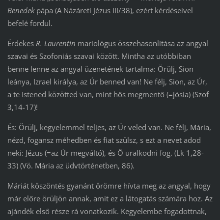
Benedek
pápa (A Názáreti Jézus III/38), ezért kérdéseivel
befelé fordul.
Érdekes
R. Laurentin
mariológus összehasonlítása az angyal
szavai és Szofoniás szavai között. Mintha az utóbbiban
benne lenne az angyal üzenetének tartalma: Örülj, Sion
leánya, Izrael királya, az Úr benned van! Ne félj, Sion, az Úr,
a te Istened közötted van, mint hős megmentő (=jósia) (Szof
3,14-17)!
És: Örülj, kegyelemmel teljes, az Úr veled van. Ne félj, Mária,
nézd, fogansz méhedben és fiat szülsz, s ezt a nevet adod
neki: Jézus (=az Úr megváltó), és Ő uralkodni fog. (Lk 1,28-
33) (Vö. Mária az üdvtörténetben, 86).
Máriát köszöntés gyanánt örömre hívta meg az angyal, hogy
már előre örüljön annak, amit ez a látogatás számára hoz. Az
ajándék első része rá vonatkozik. Kegyelembe fogadottnak,