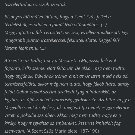
tisztelettudóan visszahúzódtak.
Bizonyos idő múlva láttam, hogy a Szent Szűz felkel a
térdelésből, és odalép a falnál lévő oltárkájához. (…)
Meggyújtotta a falra erősített mécsest, és állva imádkozott. Egy
magasabb pulton írástekercsek feküdtek előtte. Reggel felé
láttam lepihenni. (…)
A Szent Szűz tudta, hogy a Messiást, a Magasságbeli Fiát
foganta. Lelki szemei előtt feltárult. De akkor még nem tudta,
hogy atyjának, Dávidnak trónja, amit az Úr Isten majd neki ad,
természetfölötti; akkor még nem tudta, hogy Jákob háza, amely
fölött Gábor szavai szerint uralkodni fog mindörökké, az
Egyház, az újjászületett emberiség gyülekezete. Azt hitte, hogy a
Megváltó szent király lesz, aki megtisztítja népét, és győzelemre
vezeti a pokollal szemben. Akkor még nem tudta, hogy ez a
király, hogy megváltsa az embereket, keserves kínhalált fog
szenvedni.
(A Szent Szűz Mária élete, 187-190)