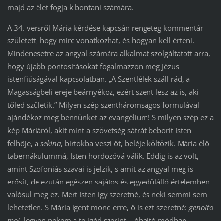
majd az élet fogja kibontani számára.
A 34. versről Mária kérdése kapcsán rengeteg kommentár
született, hogy mire vonatkozhat, és hogyan kell érteni.
Mindenesetre az angyal számára alkalmat szolgáltatott arra,
hogy újabb pontosításokat fogalmazzon meg Jézus
istenfiúságával kapcsolatban. „A Szentlélek száll rád, a
Magasságbeli ereje beárnyékoz, ezért szent lesz az is, aki
tőled születik.” Milyen szép szentháromságos formulával
ajándékoz meg bennünket az evangélium! S milyen szép ez a
kép Máriáról, akit mint a szövetség sátrát beborít Isten
felhője, a
sekina
, birtokba veszi őt, beléje költözik. Mária élő
tabernákulummá, Isten hordozóvá válik. Eddig is az volt,
amint Szofoniás szavai is jelzik, s amit az angyal meg is
erősít, de ezután egészen sajátos és egyedülálló értelemben
valósul meg ez. Mert Isten így szeretné, és neki semmi sem
lehetetlen. S Mária igent mond erre, ő is ezt szeretné:
genoito
moi
, legyen nekem a te igéd szerint – óhajtó módban