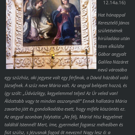
12.14a.16)
Hat hónappal
Keresztelő János
születésének
hírüladása után
Isten elküldte
Gábor angyalt
Galilea Názáret
nevű városába
egy szűzhöz, aki jegyese volt egy férfinak, a Dávid házából való
Józsefnek. A szűz neve Mária volt. Az angyal belépett hozzá, és
így szólt: „Üdvözlégy, kegyelemmel teljes! Az Úr veled van!
Áldottabb vagy te minden asszonynál!” Ennek hallatára Mária
zavarba jött és gondolkodóba esett, hogy miféle köszöntés ez.
Az angyal azonban folytatta: „Ne félj, Mária! Hisz kegyelmet
találtál Istennél! Mert, íme, gyermeket fogansz méhedben és
fiút szülsz, s Jézusnak fogod őt nevezni! Nagy lesz ő: a