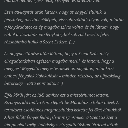
maradt benne, egész alakja fénylett és áttetsző volt.
Ezen átvilágítás után láttam, hogy az angyal eltűnik, a
fényköteg, melyből előlépett, visszahúzódott; olyan volt, mintha
a fényáradatot az ég magába szívta volna, és én láttam, hogy
ebből a visszahúzódó fénykötegből sok zöld levelű, fehér
rózsabimbó hullik a Szent Szűzre. (…)
Az angyal eltűnése után láttam, hogy a Szent Szűz mély
elragadtatásban egészen magába merül, és láttam, hogy a
megígért Megváltó megtestesülését önmagában, mint kicsi
emberi fényalak kialakulását – minden részével, az ujjacskákig
bezárólag – látta és imádta. (…)
Éjfél körül járt az idő, amikor ezt a misztériumot láttam.
Bizonyos idő múlva Anna lépett be Máriához a többi nővel. A
természet csodálatos megmozdulása keltette fel őket álmukból.
A ház fölött fényes felhő jelent meg. Amikor a Szent Szüzet a
lámpa alatt mély, imádságos elragadtatásban térdelni látták,