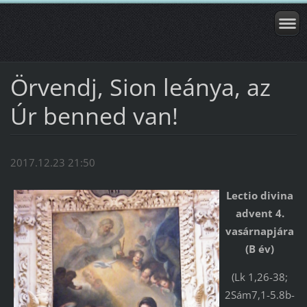
Örvendj, Sion leánya, az
Úr benned van!
2017.12.23 21:50
Lectio divina
advent 4.
vasárnapjára
(B év)
(Lk 1,26-38;
2Sám7,1-5.8b-