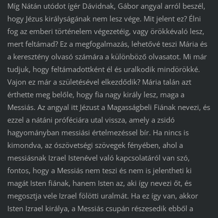
Míg Nátán utódot ígér Dávidnak, Gábor angyal arról beszél,
hogy Jézus királyságának nem lesz vége. Mit jelent ez? Élni
fog az emberi történelem végezetéig, vagy örökkévaló lesz,
mert feltámad? Ez a megfogalmazás, lehetővé teszi Mária és
a keresztény olvasó számára a különböző olvasatot. Mi már
tudjuk, hogy feltámadottként él és uralkodik mindörökké.
Vajon ez már a születésével elkezdődik? Mária talán azt
érthette meg belőle, hogy fia nagy király lesz, maga a
Messiás. Az angyal itt Jézust a Magasságbeli Fiának nevezi, és
ezzel a nátáni próféciára utal vissza, amely a zsidó
hagyományban messiási értelmezéssel bír. Ha nincs is
kimondva, az ószövetségi szövegek fényében, ahol a
messiásnak Izrael Istenével való kapcsolatáról van szó,
fontos, hogy a Messiás nem teszi és nem is jelentheti ki
magát Isten fiának, hanem Isten az, aki így nevezi őt, és
megosztja vele Izrael fölötti uralmát. Ha ez így van, akkor
Isten Izrael királya, a Messiás csupán részesedik ebből a