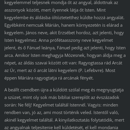
kegyelemmel teljesnek mondja őt az angyal, áldottnak az
asszonyok között, mert ilyennek látja őt Isten. Mint
kegyelembe és áldásba öltöztetetthez küldte hozzá angyalát.
Egyébként nemcsak Márián, hanem környezetén is elárad a
kegyelem. János neve, akit Erzsébet hordoz, azt jelenti, hogy
Isten kegyelmez. Anna prófétaasszony neve kegyelmet
jelent, és ő Fánuel leánya, Fánuel pedig azt jelenti, hogy Isten
arca. Amikor Isten meghagyja Mózesnek, hogyan áldja meg a
népet, az áldás szavai között ott van: Ragyogtassa rád Arcát
az Úr, mert az ő arcát látni kegyelem (P. Lefebvre). Most
éppen Máriára ragyogtatja rá arcának fényét.
A beállt csendben újra a küldött szólal meg és megnyugtatja
a szüzet, mint oly sok más bibliai szereplőt az évszázadok
során: Ne félj! Kegyelmet találtál Istennél. Vagyis: minden
rendben van, jó az, ami most történik veled. Istentől való,
akinél kegyelmet találtál. A kinyilatkoztatás folytatódik, mert
az angyalnak teljesítenie kell küldetését, el kell mondania