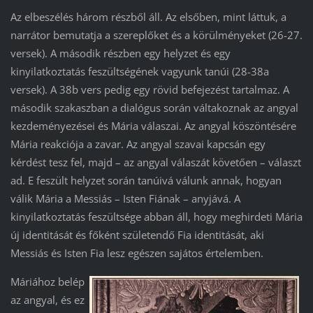
Az elbeszélés három részből áll. Az elsőben, mint láttuk, a
narrátor bemutatja a szereplőket és a körülményeket (26-27.
versek). A második részben egy helyzet és egy
kinyilatkoztatás feszültségének vagyunk tanúi (28-38a
versek). A 38b vers pedig egy rövid befejezést tartalmaz. A
második szakaszban a dialógus során váltakoznak az angyal
kezdeményezései és Mária válaszai. Az angyal köszöntésére
Mária reakciója a zavar. Az angyal szavai kapcsán egy
kérdést tesz fel, majd – az angyal válaszát követően – választ
ad. E feszült helyzet során tanúivá válunk annak, hogyan
válik Mária a Messiás – Isten Fiának – anyjává. A
kinyilatkoztatás feszültsége abban áll, hogy meghirdeti Mária
új identitását és főként születendő Fia identitását, aki
Messiás és Isten Fia lesz egészen sajátos értelemben.
Máriához belép
az angyal, és ez