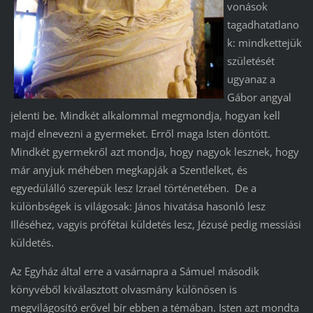
vonások
tagadhatatlano
k: mindkettejük
születését
ugyanaz a
Gábor angyal
jelenti be. Mindkét alkalommal megmondja, hogyan kell
majd elnevezni a gyermeket. Erről maga Isten döntött.
Mindkét gyermekről azt mondja, hogy nagyok lesznek, hogy
már anyjuk méhében megkapják a Szentlelket, és
egyedülálló szerepük lesz Izrael történetében. De a
különbségek is világosak: János hivatása hasonló lesz
Illéséhez, vagyis prófétai küldetés lesz, Jézusé pedig messiási
küldetés.
Az Egyház által erre a vasárnapra a Sámuel második
könyvéből kiválasztott olvasmány különösen is
megvilágosító erővel bír ebben a témában. Isten azt mondta