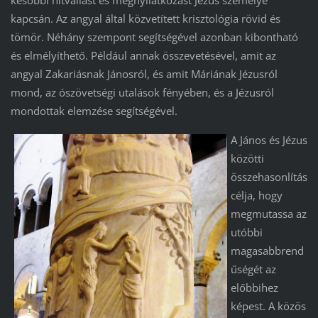
későbbi hitvallást és megnyilatkozást Jézus személye
kapcsán. Az angyal által közvetített krisztológia rövid és
tömör. Néhány szempont segítségével azonban kibontható
és elmélyíthető. Például annak összevetésével, amit az
angyal Zakariásnak Jánosról, és amit Máriának Jézusról
mond, az ószövetségi utalások fényében, és a Jézusról
mondottak elemzése segítségével.
A János és Jézus
közötti
összehasonlítás
célja, hogy
megmutassa az
utóbbi
magasabbrend
űségét az
előbbihez
képest. A közös