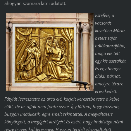
ahogyan számára látni adatott.
Estefelé, a
vacsorát
követően Mária
betért saját
hálókamrájába,
maga elé tett
egy kis asztalkát
és egy henger
alakú párnát,
amelyre térdre
ereszkedett.
Fátylát leeresztette az arca elé, karjait keresztbe tette a keble
előtt, de az ujjait nem fonta össze. Így láttam, hogy hosszan,
buzgón imádkozik, égre emelt tekintettel. A megváltásért
könyörgött, a megígért királyért és azért, hogy imádsága némi
része legyen küldetésének. Hosszan térdelt elragadtatott