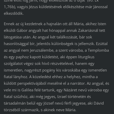
színe előtt fog járni, hogy előkészítse az ő útját” (vö. Lk
1,76b), vagyis Jézus küldetésének előkészítése már Jánossal
elkezdődik.
Ennek az új kezdetnek a hajnalán ott áll Mária, akihez Isten
elküldi Gábor angyalt hat hónappal annak Zakariásnál tett
látogatása után. Az angyal két találkozását, bár sok
hasonlósággal bír, jelentős különbségek is jellemzik. Ezúttal
az angyal nem Jeruzsálembe, a szent városba, a Templomba
és egy paphoz kapott küldetést, aki éppen liturgikus
szolgálatot végez sok hívő részvételével, hanem egy
ismeretlen, nagyrészt pogány kis városkába egy ismeretlen
fiatal lányhoz. A közeledést ehhez a helyhez, mintha a
küldött perspektívájából mesélné el a narrátor. Az angyal, és
vele mi is Galilea felé tartunk, egy Názáret nevű városba egy
fiatal szűzhöz, aki még jegyes, Izrael történetén és
társadalmán belül egy József nevű férfi jegyese, aki Dávid
törzséből származik, s akinek neve Mária.