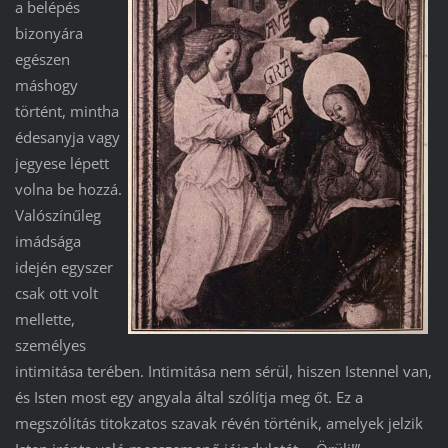
a belépés
bizonyára
egészen
máshogy
történt, mintha
édesanyja vagy
jegyese lépett
volna be hozzá.
Valószínűleg
imádsága
idején egyszer
csak ott volt
mellette,
személyes
intimitása terében. Intimitása nem sérül, hiszen Istennel van,
és Isten most egy angyala által szólítja meg őt. Ez a
megszólítás titokzatos szavak révén történik, amelyek jelzik