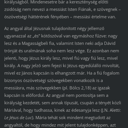
királyságból. Mindenesetre bár a kereszténység előtti
zsidóság nem nevezi a messiást Isten Fiának, e szövegnek –
ószövetségi háttérének fényében – messiási értelme van.
Az angyal által Jézusnak tulajdonított négy jellemző
ugyanazzal az „és” kötőszóval van egymáshoz fűzve: nagy
lesz és a Magasságbeli fia, valamint Isten neki adja Dávid
trónját és uralmának soha nem lesz vége. Ez azonban nem
jelenti, hogy Jézus király lesz, mivel fiú vagy fiú lesz, mivel
király. A nagy jelző sem fejezi ki Jézus egyedülálló mivoltát,
mivel ez János kapcsán is elhangzott már. Ha a fiú fogalom
bizonyos ószövetségi szövegekben vonatkozik is a
messiásra, más szövegekben (pl. Bölcs 2,18) az igazak
kapcsán is előfordul. Az angyal nem pontosítja sem a
királyság kezdetét, sem annak típusát, csupán a tényét közli
Máriával, hogy tudhassa, kinek az édesanyja lesz (J.N. Aletti:
Le Jésus de Luc
). Mária tehát sok mindent megtudott az
angyaltól, de hogy mindez mit jelent tulajdonképpen, azt