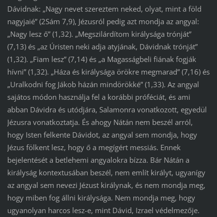
Dávidnak: „Nagy nevet szereztem neked, olyat, mint a föld
nagyjaié” (2Sám 7,9), Jézusról pedig azt mondja az angyal:
„Nagy lesz ő” (1,32). „Megszilárdítom királysága trónját”
(7,13) és „az Úristen neki adja atyjának, Dávidnak trónját”
(1,32). „Fiam lesz” (7,14) és „a Magasságbeli fiának fogják
hívni” (1,32). „Háza és királysága örökre megmarad” (7,16) és
„Uralkodni fog Jákob házán mindörökké” (1,33). Az angyal
sajátos módon használja fel a korábbi próféciát, és ami
abban Dávidra és utódjára, Salamonra vonatkozott, egyedül
Jézusra vonatkoztatja. És ahogy Nátán nem beszél arról,
hogy Isten felkente Dávidot, az angyal sem mondja, hogy
Jézus fölkent lesz, hogy ő a megígért messiás. Ennek
bejelentését a betlehemi angyalokra bízza. Bár Nátán a
királyság kontextusában beszél, nem említ királyt, ugyanígy
az angyal sem nevezi Jézust királynak, és nem mondja meg,
hogy miben fog állni királysága. Nem mondja meg, hogy
ugyanolyan harcos lesz-e, mint Dávid, Izrael védelmezője.