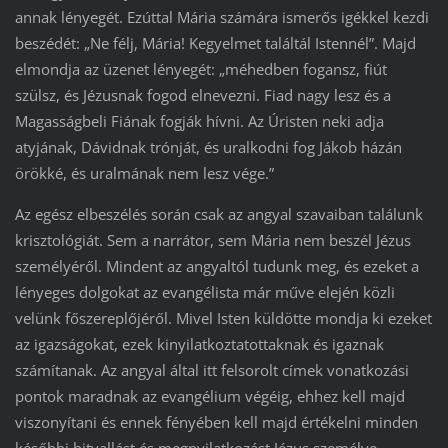
annak lényegét. Ezúttal Mária számára ismerős igékkel kezdi
beszédét: „Ne félj, Mária! Kegyelmet találtál Istennél”. Majd
elmondja az üzenet lényegét: „méhedben fogansz, fiút
szülsz, és Jézusnak fogod elnevezni. Fiad nagy lesz és a
Magasságbeli Fiának fogják hívni. Az Úristen neki adja
atyjának, Dávidnak trónját, és uralkodni fog Jákob házán
örökké, és uralmának nem lesz vége.”
Az egész elbeszélés során csak az angyal szavaiban találunk
krisztológiát. Sem a narrátor, sem Mária nem beszél Jézus
személyéről. Mindent az angyaltól tudunk meg, és ezeket a
lényeges dolgokat az evangélista már műve elején közli
velünk főszereplőjéről. Mivel Isten küldötte mondja ki ezeket
az igazságokat, ezek kinyilatkoztatottaknak és igaznak
számítanak. Az angyal által itt felsorolt címek vonatkozási
pontok maradnak az evangélium végéig, ehhez kell majd
viszonyítani és ennek fényében kell majd értékelni minden