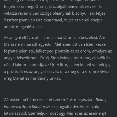
fogalmazza meg. Önmagát szolgálóleánynak nevezi, és
válasza révén olyan szolgálóleánynak bizonyul, aki teljes
összhangban van Ura akaratával, teljes szívéből óhajtja
annak megvalósulását.
Az angyal eltávozott – zárja a narrátor az elbeszélést. Ám
Mária nem maradt egyedül. Méhében ott van Isten kézzel
fogható jelenléte, lelkét pedig betölti az az öröm, amelyre az
angyal felszólította. Örülj, Sion leánya, mert íme, eljövök és
nálad lakom – mondja az Úr. A liturgia énekelteti velünk így
a próféciát és az angyal szavát, újra meg újra örömre hívva
meg Máriát és mindannyiunkat.
Zárásként néhány részletet szeretnénk megosztani
Boldog
Emmerick Anna Katalin
nak az angyali üdvözletről való
látomásából. Szemléljük most úgy Máriát és az eseményt,