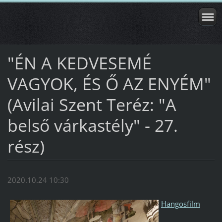
"ÉN A KEDVESEMÉ
VAGYOK, ÉS Ő AZ ENYÉM"
(Avilai Szent Teréz: "A
belső várkastély" - 27.
rész)
2020.10.24 10:30
Hangosfilm