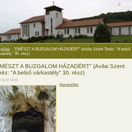
kezdő
dőlap
-
"EMÉSZT A BUZGALOM HÁZADÉRT" (Avilai Szent Teréz: "A belső
kastély" 30. rész)
MÉSZT A BUZGALOM HÁZADÉRT" (Avilai Szent
réz: "A belső várkastély" 30. rész)
.11.07 16:02
Hangosfilm