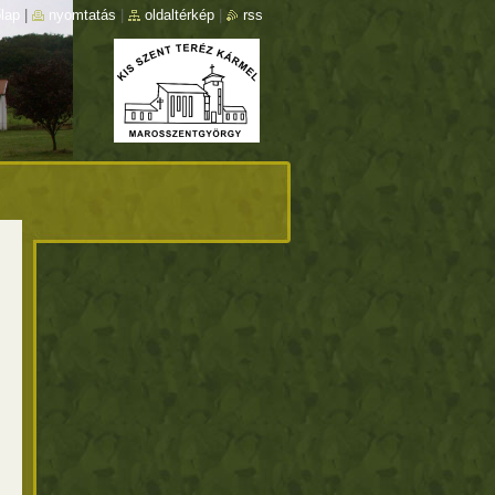
lap
|
nyomtatás
|
oldaltérkép
|
rss