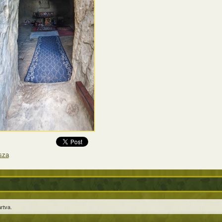
sza
rtva.