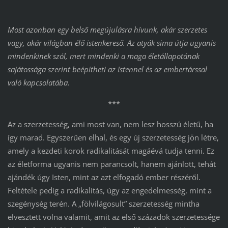
Most azonban egy belső megújulásra hívunk, akár szerzetes
vagy, akár világban élő istenkereső. Az atyák sima útja ugyanis
mindenkinek szól, mert mindenki a maga életállapotának
sajátossága szerint beépítheti az Istennel és az embertárssal
való kapcsolatába.
***
Az a szerzetesség, ami most van, nem lesz hosszú életű, ha
így marad. Egyszerűen elhal, és egy új szerzetesség jön létre,
amely a kezdeti korok radikalitását magáévá tudja tenni. Ez
az életforma ugyanis nem parancsolt, hanem ajánlott, tehát
ajándék úgy Isten, mint az azt elfogadó ember részéről.
Feltétele pedig a radikalitás, úgy az engedelmesség, mint a
szegénység terén. A „fölvilágosult” szerzetesség mintha
elvesztett volna valamit, amit az első századok szerzetessége