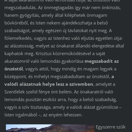
megszabadulás. Az önmegtagadás így már nem önkínzás,
hanem gyógyítás, amely által kiléphetek önmagam
bűvköréből, és Isten nekem ajándékozhatja a belső
szabadságot, amely egészen új távlatokat nyit meg. A
fölemelkedés, vagyis az Istenhez való eljutás egyetlen útja:
az alázatosság, melyet az önakarat állandó elengedése által
kaphatok meg. Krisztus közreműködésével a saját
akaratomról való lemondás gyakorlása
megszabadít az
önzéstől
, vagyis attól, hogy mindig én magam legyek a
középpont, és mihelyt megszabadultam az önzéstől,
a
valódi alázatnak helye lesz a szívemben
, amelyet a
Szentlélek szelíd fénye önt belém. Az önakaratról való
lemondás pusztán eszköz arra, hogy a belső szabadság,
vagyis a szív tisztasága, amely a valódi alázat gyümölcse –
Isten irgalmából –, az enyém lehessen.
Egyszerre szűk