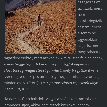
és tágas ez az
út. „Szűk, mert
nem
kacskaringózik,
és nem is vész
a semmibe…
Ugyanakkor
tágas is, mert
megszabadít a
ragaszkodásoktól, mert azokat, akik rajta Isten felé haladnak,
szabadsággal ajándékozza meg
, de
legfőképpen az
alázatosság magasztossága miatt
, mely Nagy Szent Antal
szerint egyedül képes arra, hogy megsemmisítse az ördög
minden cselvetését. (…)
a te parancsolatod végtelenül tágas
(Zsolt 118,96).”
Ha ezen az úton haladok, vagyis a saját akaratomról való
lemondás útján, akkor nem teszek kitérőket, hanem