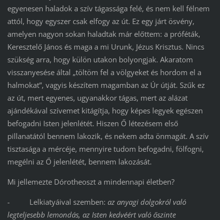
egyenesen haladok a szív tágassága felé, és nem kell félnem
attól, hogy egyszer csak elfogy az út. Ez egy járt ösvény,
amelyen nagyon sokan haladtak már előttem: a próféták,
Keresztelő János és maga a mi Urunk, Jézus Krisztus. Nincs
szükség arra, hogy külön utakon bolyongjak. Akaratom
visszanyesése által „töltöm fel a völgyeket és hordom el a
halmokat”, vagyis készítem magamban az Úr útját. Szűk ez
az út, mert egyenes, ugyanakkor tágas, mert az alázat
ajándékával szívemet kitágítja, hogy képes legyek egészen
befogadni Isten jelenlétét. Hiszen Ő létezésem első
pillanatától bennem lakozik, és nekem adta önmagát. A szív
tisztasága a mércéje, mennyire tudom befogadni, fölfogni,
megélni az Ő jelenlétét, bennem lakozását.
Mi jellemezte Dórotheoszt a mindennapi életben?
- Lelkiatyáival szemben:
az anyagi dolgokról való
legteljesebb lemondás, az Isten kedvéért való őszinte