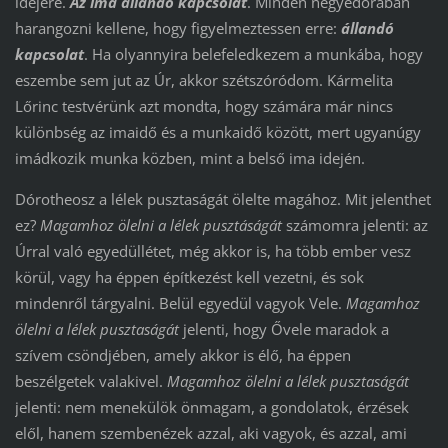
idejére.
Az ima állandó kapcsolat
. Minden negyedórában
harangozni kellene, hogy figyelmeztessen erre:
állandó
kapcsolat
. Ha olyannyira belefeledkezem a munkába, hogy
eszembe sem jut az Úr, akkor szétszóródom. Kármelita
Lőrinc testvérünk azt mondta, hogy számára már nincs
különbség az imaidő és a munkaidő között, mert ugyanúgy
imádkozik munka közben, mint a belső ima idején.
Dórotheosz a lélek pusztaságát ölelte magához. Mit jelenthet
ez?
Magamhoz ölelni a lélek pusztáságát
számomra jelenti: az
Úrral való egyedüllétet, még akkor is, ha több ember vesz
körül, vagy ha éppen építkezést kell vezetni, és sok
mindenről tárgyalni. Belül egyedül vagyok Vele.
Magamhoz
ölelni a lélek pusztaságát
jelenti, hogy Ővele maradok a
szívem csöndjében, amely akkor is élő, ha éppen
beszélgetek valakivel.
Magamhoz ölelni a lélek pusztaságát
jelenti: nem menekülök önmagam, a gondolatok, érzések
elől, hanem szembenézek azzal, aki vagyok, és azzal, ami