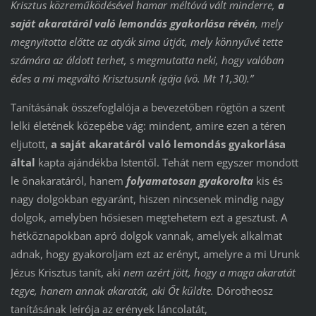
Krisztus közreműködésével hamar méltóvá vált minderre,
a
saját akaratáról való lemondás gyakorlása révén
, mely
megnyitotta előtte az atyák sima útját, mely könnyűvé tette
számára az áldott terhet, s megmutatta neki, hogy valóban
édes a mi megváltó Krisztusunk igája (vö. Mt 11,30).”
Tanításának összefoglalója a bevezetőben rögtön a szent
lelki életének közepébe vág: mindent, amire ezen a téren
eljutott,
a saját akaratáról való lemondás gyakorlása
által
kapta ajándékba Istentől. Tehát nem egyszer mondott
le önakaratáról, hanem
folyamatosan
gyakorolta
kis és
nagy dolgokban egyaránt, hiszen nincsenek mindig nagy
dolgok, amelyben hősiesen megtehetem ezt a gesztust. A
hétköznapokban apró dolgok vannak, amelyek alkalmat
adnak, hogy gyakoroljam ezt az erényt, amelyre a mi Urunk
Jézus Krisztus tanít, aki
nem azért jött, hogy a maga akaratát
tegye, hanem annak akaratát, aki Őt küldte.
Dórotheosz
tanításának leírója az erények láncolatát,