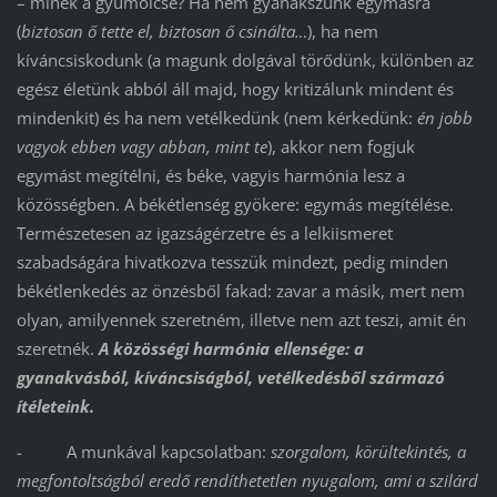
– minek a gyümölcse? Ha nem gyanakszunk egymásra
(
biztosan ő tette el, biztosan ő csinálta…
), ha nem
kíváncsiskodunk (a magunk dolgával törődünk, különben az
egész életünk abból áll majd, hogy kritizálunk mindent és
mindenkit) és ha nem vetélkedünk (nem kérkedünk:
én jobb
vagyok ebben vagy abban, mint te
), akkor nem fogjuk
egymást megítélni, és béke, vagyis harmónia lesz a
közösségben. A békétlenség gyökere: egymás megítélése.
Természetesen az igazságérzetre és a lelkiismeret
szabadságára hivatkozva tesszük mindezt, pedig minden
békétlenkedés az önzésből fakad: zavar a másik, mert nem
olyan, amilyennek szeretném, illetve nem azt teszi, amit én
szeretnék.
A közösségi harmónia ellensége: a
gyanakvásból, kíváncsiságból, vetélkedésből származó
ítéleteink.
- A munkával kapcsolatban:
szorgalom, körültekintés, a
megfontoltságból eredő rendíthetetlen nyugalom, ami a szilárd