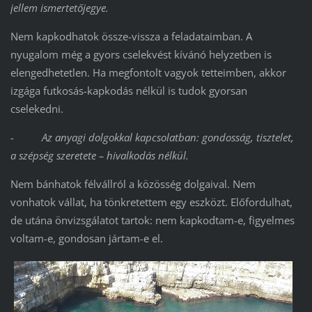
jellem ismertetőjegye.
Nem kapkodhatok össze-vissza a feladataimban. A
nyugalom még a gyors cselekvést kívánó helyzetben is
elengedhetetlen. Ha megfontolt vagyok tetteimben, akkor
izgága futkosás-kapkodás nélkül is tudok gyorsan
cselekedni.
-
Az anyagi dolgokkal kapcsolatban: gondosság, tisztelet,
a szépség szeretete – hivalkodás nélkül.
Nem bánhatok félvállról a közösség dolgaival. Nem
vonhatok vállat, ha tönkretettem egy eszközt. Előfordulhat,
de utána önvizsgálatot tartok: nem kapkodtam-e, figyelmes
voltam-e, gondosan jártam-e el.