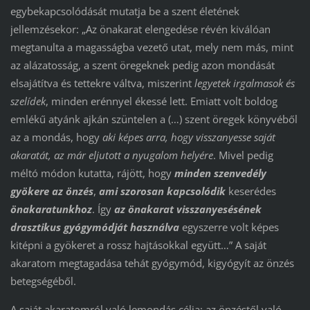
egybekapcsolódását mutatja be a szent életének
jellemzésekor: „Az önakarat elengedése révén kiválóan
megtanulta a magasságba vezető utat, mely nem más, mint
az alázatosság, a szent öregeknek pedig azon mondását
elsajátítva és tettekre váltva, miszerint
legyetek irgalmasok és
szelídek
, minden erénnyel ékessé lett. Emiatt volt boldog
emlékű atyánk ajkán szüntelen a (…) szent öregek könyvéből
az a mondás, hogy
aki képes arra, hogy visszanyesse saját
akaratát, az már eljutott a nyugalom helyére
. Mivel pedig
méltó módon kutatta, rájött, hogy
minden szenvedély
gyökere az önzés
,
ami szorosan kapcsolódik
keserédes
önakaratunkhoz
. Így
az önakarat visszanyesésének
drasztikus gyógymódját használva
egyszerre volt képes
kitépni a gyökeret a rossz hajtásokkal együtt…” A saját
akaratom megtagadása tehát gyógymód, kigyógyít az önzés
betegségéből.
A saját akaratomról való lemondás célja: az önzéstől való