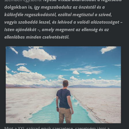
dolgokban is
, így megszabadulsz az önzéstől és a
különféle ragaszkodástól, ezáltal megtisztul a szíved,
vagyis szabaddá leszel, és lehívod a valódi alázatosságot –
Isten ajándékát –, amely megment az ellenség és az
ellenlábas minden cselvetésétől.
Mint a XXI. század egyik szerzetese, szeretném járni a