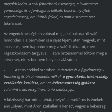
megalázkodás, a szív feltárásnak tisztasága, a lelkiismeret
gondossága és a fontolgatás nélküli, bölcsen nyújtott
engedelmesség, ami hitből fakad, és amit a szeretet tesz
tökéletessé.
Az engedelmességben valósul meg az önakaratról való
lemondás. Ha bármiben is a saját fejem után megyek, mint
szerzetes, nem kaphatom meg a valódi alázatot, mert
ragaszkodásom tárgyával, illetve önzésemmel töltöm meg a
szívemet, nincs bennem helye az alázatnak.
- A testvérekkel szemben:
a tisztelet és a figyelmesség –
büszkeség és bizalmaskodás nélkül;
a gyanakvás, kíváncsiság,
vetélkedés kerülése
, ami az
ítéletmentesség gyökere
,
valamint a közösségi harmónia szülőanyja.
A közösségi harmónia tehát, melyről a zsoltáros is énekel:
ami „olyan, mint Áron szakállán a kenet”, vagyis a békesség