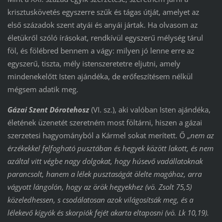
krisztuskövetés egyszerre szűk és tágas útját, amelyet az
első századok szent atyái és anyái jártak. Ha olvasom az
életükről szóló írásokat, rendkívül egyszerű mélység tárul
föl, és fölébred bennem a vágy: milyen jó lenne erre az
egyszerű, tiszta, mély istenszeretetre eljutni, amely
mindenekelőtt Isten ajándéka, de erőfeszítésem nélkül
mégsem adatik meg.
Gázai Szent Dórotehosz
(VI. sz.), aki valóban Isten ajándéka,
életének üzenetét szeretném most föltárni, hiszen a gázai
szerzetesi hagyományból a Kármel sokat merített. Ő
„nem az
érzékekkel felfogható pusztában és hegyek között lakott, és nem
azáltal vitt végbe nagy dolgokat, hogy húsevő vadállatoknak
parancsolt, hanem a lélek pusztaságát ölelte magához, arra
vágyott lángolón, hogy az örök hegyekhez (vö. Zsolt 75,5)
közeledhessen, s csodálatosan azok világosítsák meg, és a
lélekevő kígyók és skorpiók fejét akarta eltaposni (vö. Lk 10,19).