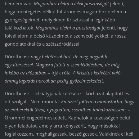
bennem van.
Magamhoz ölelni a lélek pusztaságát
jelenti,
hogy mentegetés nélkül föltárom és magamhoz ölelem a
gyöngeségeimet, melyekben Krisztussal a leginkább
találkozhatok.
Magamhoz ölelni a pusztaságot
jelenti, hogy
fölvállalom a belső küzdelmet a szenvedélyekkel, a rossz
gondolatokkal és a szétszóródással.
Dórotheosz
nagy belátással bírt, de még nagyobb
együttérzéssel. Magasra jutott a szemlélődésben, de még
inkább az alázatban
– írják róla.
A Krisztus kedvéért való
önmegtagadás harcában pedig győzelmeskedett.
Dórotheosz – lelkiatyjának kérésére – kórházat alapított és
ott szolgált. Nem mondta:
Én azért jöttem a monostorba, hogy
az emberektől távol, nyugodtan, csöndben imádkozhassam.
–
Örömmel engedelmeskedett. Kaphatok a közösségen belül
olyan feladatot, amely arra kényszerít, hogy másokkal
foglalkozzam, meghallgassak, beszélgessek. Valakinek el kell