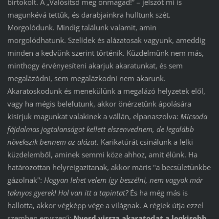
birtokolt. A „Valósítsd meg önmagad!” – jelszót mi is
magunkévá tettük, és darabjainkra hulltunk szét.
Morgolódunk. Mindig találunk valamit, amin
morgolódhatunk. Szelídek és alázatosak vagyunk, ameddig
minden a kedvünk szerint történik. Küzdelmünk nem más,
minthogy érvényesíteni akarjuk akaratunkat, és sem
megalázódni, sem megalázkodni nem akarunk.
Akaratoskodunk és menekülünk a megalázó helyzetek elől,
vagy ha mégis belefutunk, akkor önérzetünk ápolására
kisírjuk magunkat valakinek a vállán, elpanaszolva:
Micsoda
fájdalmas jogtalanságot kellett elszenvednem, de legalább
növekszik bennem az alázat.
Karikatúrát csinálunk a lelki
küzdelemből, aminek semmi köze ahhoz, amit élünk. Ha
határozottan helyreigazítanak, akkor máris "a becsületünkbe
gázolnak":
Hogyan lehet velem így beszélni, nem vagyok már
taknyos gyerek!
Hol van itt a tapintat?
És ha még más is
hallotta, akkor végképp vége a világnak. A régiek útja ezzel
szemben egyszerű:
Nyesd vissza akaratodat a legkisebb