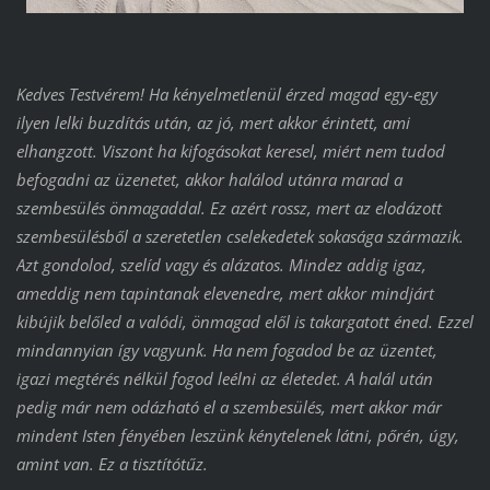
Kedves Testvérem! Ha kényelmetlenül érzed magad egy-egy
ilyen lelki buzdítás után, az jó, mert akkor érintett, ami
elhangzott. Viszont ha kifogásokat keresel, miért nem tudod
befogadni az üzenetet, akkor halálod utánra marad a
szembesülés önmagaddal. Ez azért rossz, mert az elodázott
szembesülésből a szeretetlen cselekedetek sokasága származik.
Azt gondolod, szelíd vagy és alázatos. Mindez addig igaz,
ameddig nem tapintanak elevenedre, mert akkor mindjárt
kibújik belőled a valódi, önmagad elől is takargatott éned. Ezzel
mindannyian így vagyunk. Ha nem fogadod be az üzentet,
igazi megtérés nélkül fogod leélni az életedet. A halál után
pedig már nem odázható el a szembesülés, mert akkor már
mindent Isten fényében leszünk kénytelenek látni, pőrén, úgy,
amint van. Ez a tisztítótűz.